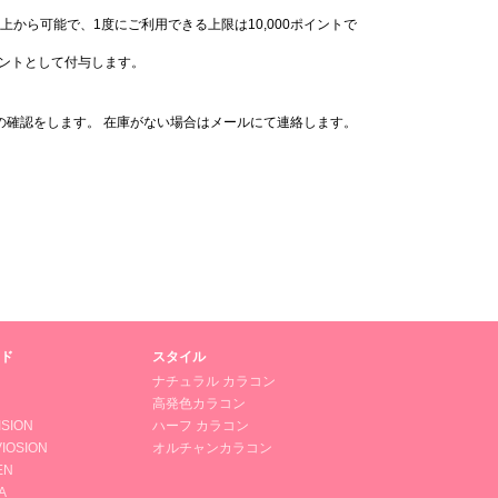
上から可能で、1度にご利用できる上限は10,000ポイントで
イントとして付与します。
の確認をします。 在庫がない場合はメールにて連絡します。
ド
スタイル
ナチュラル カラコン
高発色カラコン
ISION
ハーフ カラコン
IOSION
オルチャンカラコン
EN
A