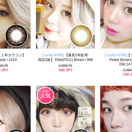
【１年カラコン】
[ Lucky! ¥590]
【最長1年使用･
[ Lucky! ¥790]
【
zle / 1010
両目2枚】 Ellie(FD11) Brown / 996
Pinkie Brown(
DIA:14
980 円
3,890 円
0 JPY
590 JPY
2,98
790 