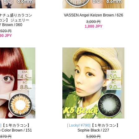
ナチュ盛りカラコン
VASSEN Angel Keizen Brown / 626
コン】 ジュエリー
3,000 円
 Brown / 060
1,880 JPY
,920 円
90 JPY
]
【１年カラコン】
[ Lucky! ¥790]
【１年カラコン】
Color Brown / 151
Sophie Black / 227
,870 円
5,900 円