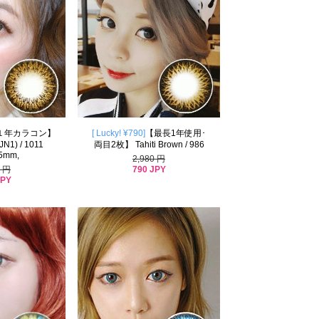
１年カラコン】
[ Lucky! ¥790]
【最長1年使用･
JN1) / 1011
両目2枚】 Tahiti Brown / 986
.5mm,
2,980 円
790 JPY
0 円
JPY