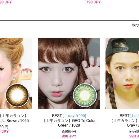
90 JPY
790 JPY
並び
【１年カラコン】
BEST
[ Lucky! ¥990]
BEST
[ Luc
a Brown / 1065
【１年カラコン】GEO Tri Color
【１年カラコン】 GEO
Green / 1028
Gray /
980 円
0 JPY
3,980 円
3,98
990 JPY
990 