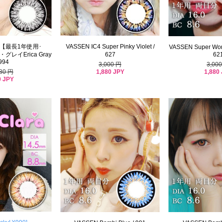
【最長1年使用･
VASSEN IC4 Super Pinky Violet /
VASSEN Super Worl
レイErica Gray
627
62
 994
3,000 円
3,00
1,880 JPY
1,880
980 円
0 JPY