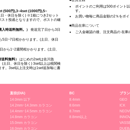
■会員登録
ポイントのご利用は500ポイント以
す。
500円),3~4set (1000円),5~
日・休日を除く) ※1箱につき2セット
お買い物毎に商品金額の2％をポ
※ ポスト投函となりますので、ポストの確
■商品在庫について
上ご購入時送料無料。）
発送完了日から3日
ご入金確認の後、注文商品の 在庫
5日~7日程かかります。(土日、休日
日から1~2週間程かかります。(土日、
入時送料無料）
はじめの2setは佐川急
(土日、休日を除く) 3set以上は税関検
。3set以上注文時は1set追加毎に書
直径(DIA)
BC
ブラン
14.0mm 以下
8.4mm
GEO
14.2mm~14.3mm カラコン
8.6mm
ICK
14.4mm~14.5mm カラコン
8.7mm
NEOV
14.8mm カラコン
8.8mm以上
INNOV
15.0mm カラコン
VASS
16.0mm カラコン
DUEB