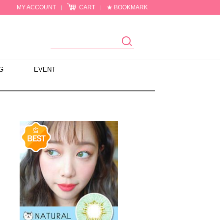
MY ACCOUNT
CART
★ BOOKMARK
|
|
G
EVENT