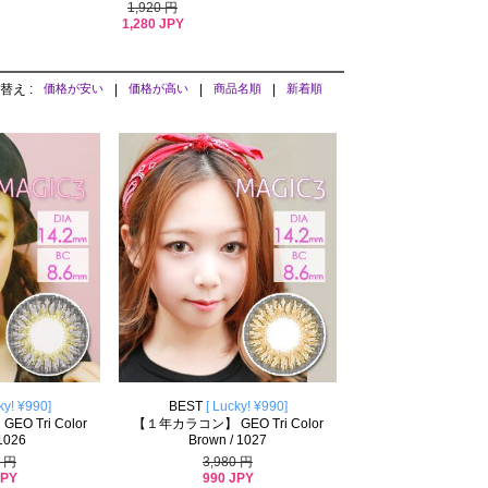
1,920 円
1,280 JPY
替え :
価格が安い
|
価格が高い
|
商品名順
|
新着順
ky! ¥990]
BEST
[ Lucky! ¥990]
 Tri Color
【１年カラコン】 GEO Tri Color
 1026
Brown / 1027
0 円
3,980 円
JPY
990 JPY