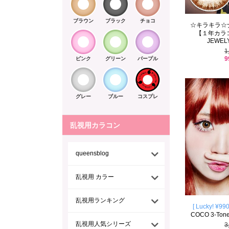
ブラウン
ブラック
チョコ
☆キラキラ☆
【１年カラ
JEWELY
1
9
ピンク
グリーン
パープル
グレー
ブルー
コスプレ
乱視用カラコン
queensblog
乱視用 カラー
乱視用ランキング
[ Lucky! ¥990
COCO 3-Tone 
乱視用人気シリーズ
3