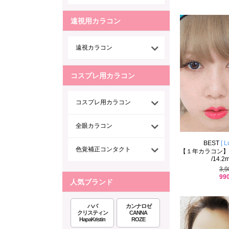
遠視用カラコン
遠視カラコン
コスプレ用カラコン
コスプレ用カラコン
全眼カラコン
BEST
[ L
色覚補正コンタクト
【１年カラコン】 Geo
/14.2
3,
99
人気ブランド
ハパ
カンナロゼ
クリスティン
CANNA
HapaKristin
ROZE