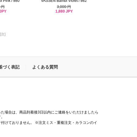
 Pink / 980
VASSEN Bambi Violet / 982
0 円
3,000 円
 JPY
1,880 JPY
[次]
基づく表記
よくある質問
った場合は、商品到着後3日以内にご連絡をいただけましたら
す。
付けておりません。 ※注文ミス・重複注文・カラコンのイ
。