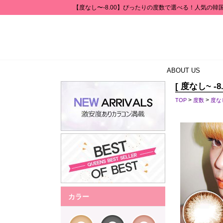
【度なし〜-8.00】ぴったりの度数で選べる！人気の韓国
ABOUT US
[ 度なし~ -8.
>
>
TOP
度数
度なし
カラー