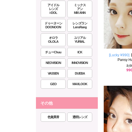
アイドル
ミックス
レンズ
アン
i-DOL
MIX ANN
ドゥーヌーン
レンズラン
DOONOON
LensRang
オロラ
ユリアル
OLOLA
YURIAL
チューChuu
ICK
[Lucky ¥990]
Pansy Ha
NEOVISION
INNOVISION
3,
99
VASSEN
DUEBA
GEO
MAXLOOK
その他
色覚異常
透明レンズ