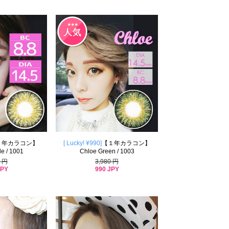
１年カラコン】
[ Lucky! ¥990]
【１年カラコン】
le / 1001
Chloe Green / 1003
0 円
3,980 円
JPY
990 JPY