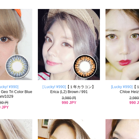
ucky! ¥990]
[ Lucky! ¥990]
【１年カラコン】
[Lucky ¥990]
【
 Tri Color Blue
Erica (L2) Brown / 991
Chloe Heiz
mm/1029
3,980 円
2,98
990 JPY
990 
980 円
0 JPY