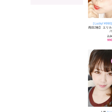
[ Lucky! ¥990]
両目2枚】 エリカ・グ
/
2,
99