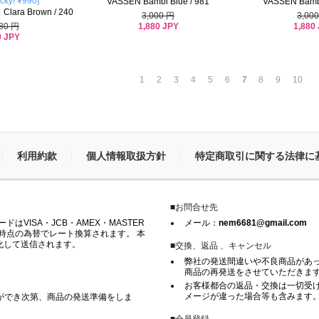
cky! ¥990]
VASSEN Bambi Blue / 981
VASSEN Bambi
ra Brown / 240
3,000 円
3,00
1,880 JPY
1,880
980 円
0 JPY
1
2
3
4
5
6
7
8
9
10
利用約款
個人情報取扱方針
特定商取引に関する法律に
■お問合せ先
VISA・JCB・AMEX・MASTER
メール：
nem6681@gmail.com
時点の為替でレート換算されます。 本
化して送信されます。
■交換、返品 、キャンセル
弊社の発送間違いや不良商品があ
商品の再発送をさせていただきま
お客様都合の返品・交換は一切受け
メージが違った場合等も含みます
ができ次第、商品の発送準備をしま