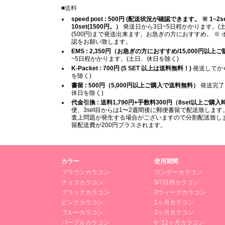
■送料
speed post : 500円 (配送状況が確認できます。 ※ 1~2set (
10set(1500円。）
発送日から3日~5日程かかります。(土
(500円)まで発送出来ます。お急ぎの方におすすめ。 
認をお願い致します。
EMS : 2,350円（お急ぎの方におすすめ/15,000円以
~5日程かかります。(土日、休日を除く)
K-Packet : 700円 (5 SET 以上は送料無料！)
発送してから
を除く)
書留 : 500円（5,000円以上ご購入で送料無料）
発送完了
休日を除く)
代金引換 : 送料1,790円+手数料300円（8set以上ご購
便、3set目からは1〜2週間後に郵便書留で配送致します。
査上問題が発生する場合がございますので分割配送致します
留配送費が200円プラスされます。
カラー
使用期間
ブラウンカラコン
ワンデーカラコン
チョコカラコン
3/7日用カラコン
ブラックカラコン
2ウィークカラコン
ピンクカラコン
1ヶ月カラコン
ブルーカラコン
3ヶ月カラコン
パープルカラコン
6~12ヶ月カラコン