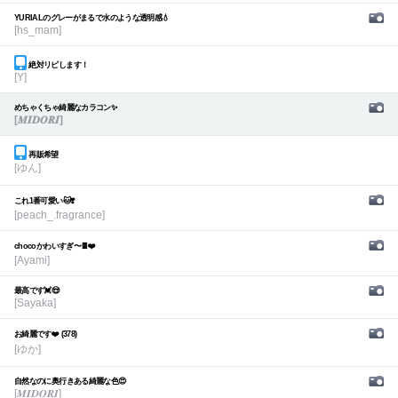
YURIALのグレーがまるで水のような透明感💧
[hs_mam]
絶対リピします！
[Y]
めちゃくちゃ綺麗なカラコン✨
[𝑴𝑰𝑫𝑶𝑹𝑰]
再販希望
[ゆん]
これ1番可愛い🐱❣️
[peach_.fragrance]
chocoかわいすぎ〜🍫❤️
[Ayami]
最高です💓😍
[Sayaka]
お綺麗です❤️ (378)
[ゆか]
自然なのに奥行きある綺麗な色😍
[𝑴𝑰𝑫𝑶𝑹𝑰]