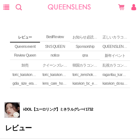
BestReview
レビュー
お知らせ必読 (NEWS)
正しいカラコンの使い方
Queens event
SNS QUEEN
Sponsorship
QUEENSLENS Affiliate Program
Review Queen
notice
qna
新年イベント
卸売
クイーンズレンズ カラコンコラム
韓国カラコンguide
乱視カラコンの安全性
toric_karakon_takai_riyuu
toric_karakon_real_review
toric_zenshoku_review
raganfuu_karakon_erabikata
gdia_size_erabikata
lens_care_houhou
karakon_bc_erabikata
karakon_dosuu_erabikata
i-DOL【ユーロリング】ミネラルグレー/ 1732
レビュー