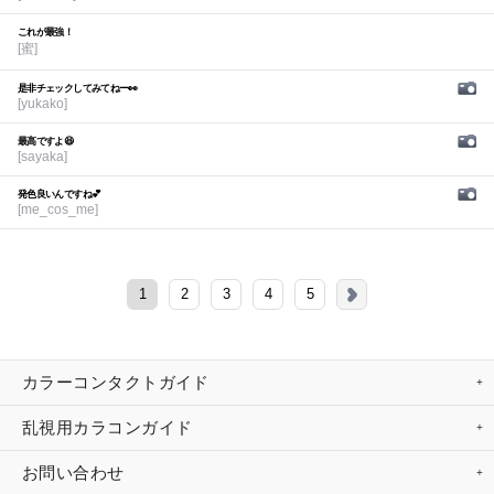
これが最強！
[蜜]
是非チェックしてみてねー👀
[yukako]
最高ですよ😆
[sayaka]
発色良いんですね💕︎
[me_cos_me]
1
2
3
4
5
カラーコンタクトガイド
乱視用カラコンガイド
お問い合わせ