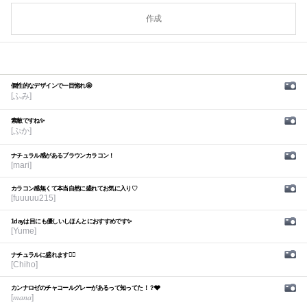
作成
個性的なデザインで一目惚れ🤩
[ふみ]
素敵ですね✨
[ぷか]
ナチュラル感があるブラウンカラコン！
[mari]
カラコン感無くて本当自然に盛れてお気に入り♡
[fuuuuu215]
1dayは目にも優しいしほんとにおすすめです✨
[Yume]
ナチュラルに盛れます🙆‍♀️
[Chiho]
カンナロゼのチャコールグレーがあるって知ってた！？🩶
[𝑚𝑎𝑛𝑎]