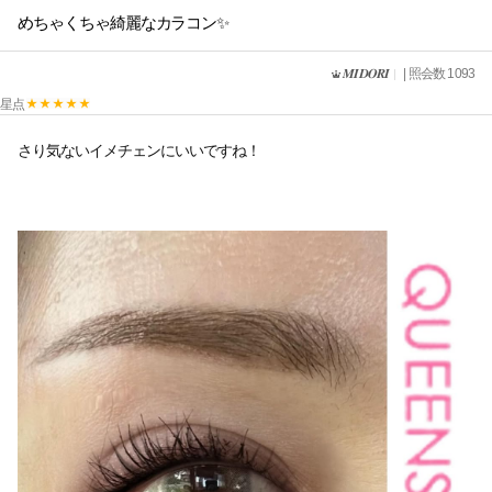
めちゃくちゃ綺麗なカラコン✨
𝑴𝑰𝑫𝑶𝑹𝑰
| 照会数 1093
星点
さり気ないイメチェンにいいですね！