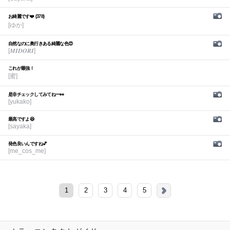
お綺麗です❤️ (378)
[ゆか]
自然なのに奥行きある綺麗な色😍
[𝑴𝑰𝑫𝑶𝑹𝑰]
これが最強！
[蜜]
是非チェックしてみてねー👀
[yukako]
最高ですよ😆
[sayaka]
発色良いんですね💕︎
[me_cos_me]
1
2
3
4
5