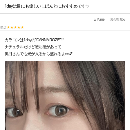
1dayは目にも優しいしほんとにおすすめです✨
Yume
| 照会数 853
星点
カラコンは1dayの"CANNA ROZE"♡
ナチュラルだけど透明感があって
奥目さんでも光が入るから盛れるよ👀💕