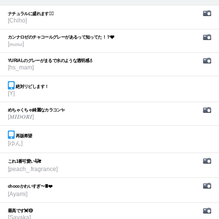
ナチュラルに盛れます🙆‍♀️
[Chiho]
カンナロゼのチャコールグレーがあるって知ってた！？🩶
[𝑚𝑎𝑛𝑎]
YURIALのグレーがまるで水のような透明感💧
[hs_mam]
絶対リピします！
[Y]
めちゃくちゃ綺麗なカラコン✨
[𝑴𝑰𝑫𝑶𝑹𝑰]
再販希望
[ゆん]
これ1番可愛い🐱❣️
[peach_.fragrance]
chocoかわいすぎ〜🍫❤️
[Ayami]
最高です💓😍
[Sayaka]