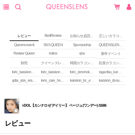
BestReview
レビュー
お知らせ必読 (NEWS)
正しいカラコンの使い方
Queens event
SNS QUEEN
Sponsorship
QUEENSLENS Affiliate Program
Review Queen
notice
qna
新年イベント
卸売
クイーンズレンズ カラコンコラム
韓国カラコンguide
乱視カラコンの安全性
toric_karakon_takai_riyuu
toric_karakon_real_review
toric_zenshoku_review
raganfuu_karakon_erabikata
gdia_size_erabikata
lens_care_houhou
karakon_bc_erabikata
karakon_dosuu_erabikata
i-DOL【カンナロゼ デイリー】 ベージュ(ワンデー) /1686
レビュー