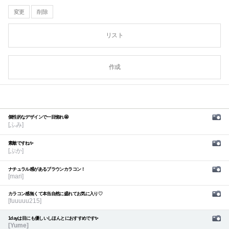
変更
削除
リスト
作成
個性的なデザインで一目惚れ🤩
[ふみ]
素敵ですね✨
[ぷか]
ナチュラル感があるブラウンカラコン！
[mari]
カラコン感無くて本当自然に盛れてお気に入り♡
[fuuuuu215]
1dayは目にも優しいしほんとにおすすめです✨
[Yume]