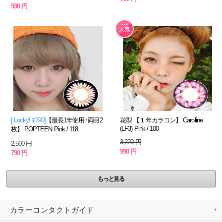
590 円
[ Lucky! ¥790]
【最長1年使用･両目2
花型 【１年カラコン】 Caroline
(LF3) Pink / 100
枚】 POPTEEN Pink / 118
3,220 円
2,500 円
990 円
790 円
もっと見る
カラーコンタクトガイド