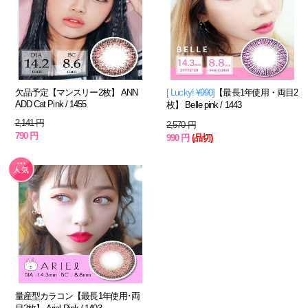
欠品予定【マンスリー2枚】 ANN
[ Lucky! ¥990]
【最長1年使用・両目2
ADD Cat Pink / 1455
枚】 Belle pink / 1443
2,141 円
2,570 円
790 円
990 円
(品切)
量産型カラコン【最長1年使用･両