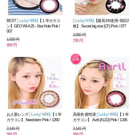
BEST
[ Lucky! ¥990]
【１年カラコ
[ Lucky! ¥790]
【最長1年使用･両目2
ン】GEO WI-A25 - Xtra Hole Pink /
枚】 Secret big star (CF) Pink / 077
007
2,050 円
1,920 円
790 円
990 円
お人形レンズ
[ Lucky! ¥990]
【１年
高発色 個性派
[ Lucky! ¥990]
【１年
カラコン】 Needstem Pink / 1260
カラコン】 Avril (A132) Pink / 1245
2,141 円
2,141 円
990 円
990 円