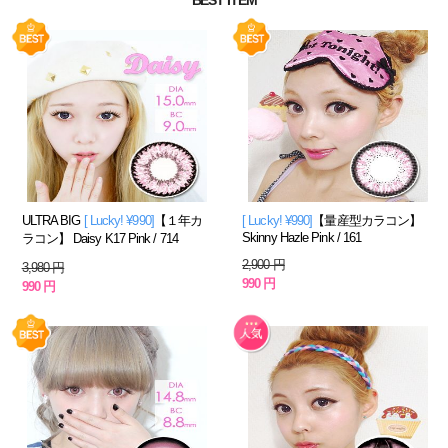
BEST ITEM
ULTRA BIG
[ Lucky! ¥990]
【１年カ
[ Lucky! ¥990]
【量産型カラコン】
Skinny Hazle Pink / 161
ラコン】 Daisy K17 Pink / 714
2,900 円
3,980 円
990 円
990 円