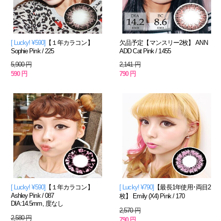
[ Lucky! ¥590]
【１年カラコン】
欠品予定【マンスリー2枚】 ANN
Sophie Pink / 225
ADD Cat Pink / 1455
5,900 円
2,141 円
590 円
790 円
[ Lucky! ¥590]
【１年カラコン】
[ Lucky! ¥790]
【最長1年使用･両目2
Ashley Pink / 087
枚】 Emily (X4) Pink / 170
DIA:14.5mm, 度なし
2,570 円
2,580 円
790 円