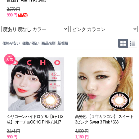
目2枚】 Ariel Pink / 1403
2,570 円
990 円
(品切)
価格が安い
価格が高い
商品名順
新着順
シリコーンハイドロゲル【6ヶ月2
高発色 【１年カラコン】 スイート
枚】 オーチョOCHO PINK / 1417
3ピンク Sweet 3 Pink / 668
2,141 円
4,000 円
990 円
1,180 円