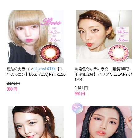
魔法のカラコン
[ Lucky! ¥990]
【１
高発色☆キラキラ☆ 【最長1年使
年カラコン】Bess (A133) Pink /1255
用･両目2枚】 ベリア VILLEA Pink /
1264
2,141 円
2,141 円
990 円
990 円