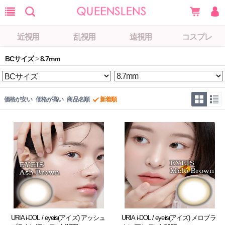
近視用
乱視用
遠視用
コスプレ
BCサイズ
>
8.7mm
価格が安い
価格が高い
商品名順
新着順
URIA i-DOL / eyeis(アイズ) アッシュ
URIA i-DOL / eyeis(アイズ) メロブラ