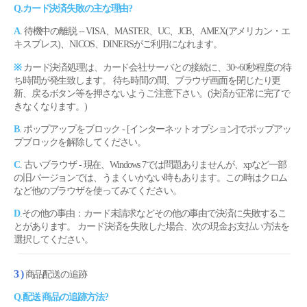
Q.カード決済失敗の主な理由?
A
. 待機中の離脱 -- VISA、MASTER、UC、JCB、AMEX(アメリカン・エ
キスプレス)、NICOS、DINERSがご利用になれます。
※
カード決済処理は、カード会社サーバとの接続に、30~60秒程度の待
ち時間が発生致します。 待ち時間の間、ブラウザ画面を閉じたり更
新、戻るボタン等を押さないようご注意下さい。(決済が正常に完了で
きなくなります。)
B
. ポップアップをブロック - [インターネットオプション]でポップアッ
プブロックを解除してください。
C
. 古いブラウザ - 現在、Windows 7では問題ありませんが、xpなど一部
の旧バージョンでは、うまくいかない時もあります。この時はクロム
など他のブラウザを使ってみてください。
D
.その他の事由：カード未請求などその他の事由で決済に失敗するこ
とがあります。 カード決済を失敗した場合、次の現金お支払い方法を
選択してください。
3 )
商品配送の追跡
Q.配送 商品の追跡方法?