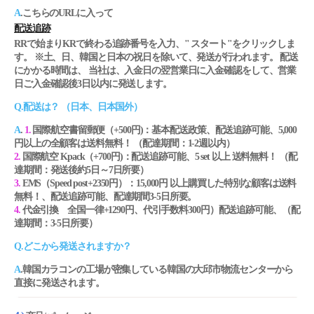
A
.こちらのURLに入って
配送追跡
RRで始まりKRで終わる追跡番号を入力、" スタート"をクリックしま
す。 ※土、日、韓国と日本の祝日を除いて、発送が行われます。 配送
にかかる時間は、 当社は、入金日の翌営業日に入金確認をして、営業
日ご入金確認後3日以内に発送します。
Q.配送は？ （日本、日本国外）
A
.
1.
国際航空書留郵便（+500円)：基本配送政策、配送追跡可能、5,000
円以上の全顧客は送料無料！ （配達期間：1-2週以内）
2.
国際航空 Kpack（+700円)：配送追跡可能、5 set 以上 送料無料！ （配
達期間：発送後約5日～7日所要）
3.
EMS（Speed post+2350円）：15,000円 以上購買した特別な顧客は送料
無料！、配送追跡可能、配達期間3-5日所要。
4.
代金引換 全国一律+1290円、代引手数料300円）配送追跡可能、（配
達期間：3-5日所要）
Q.どこから発送されますか？
A
.韓国カラコンの工場が密集している韓国の大邱市物流センターから
直接に発送されます。