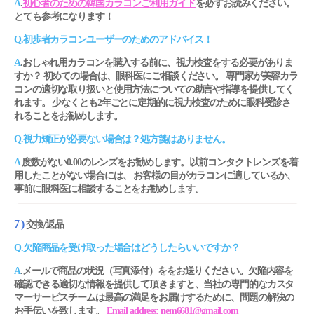
A
.
初心者のための韓国カラコンご利用ガイド
を必ずお読みください。
とても参考になります！
Q.初歩者カラコンユーザーのためのアドバイス！
A
.おしゃれ用カラコンを購入する前に、視力検査をする必要がありま
すか？ 初めての場合は、眼科医にご相談ください。 専門家が美容カラ
コンの適切な取り扱いと使用方法についての助言や指導を提供してく
れます。 少なくとも2年ごとに定期的に視力検査のために眼科受診さ
れることをお勧めします。
Q.視力矯正が必要ない場合は？処方箋はありません。
A
度数がない0.00のレンズをお勧めします。以前コンタクトレンズを着
用したことがない場合には、 お客様の目がカラコンに適しているか、
事前に眼科医に相談することをお勧めします。
7 )
交換/返品
Q.欠陥商品を受け取った場合はどうしたらいいですか？
A
.メールで商品の状況（写真添付）ををお送りください。欠陥内容を
確認できる適切な情報を提供して頂きますと、当社の専門的なカスタ
マーサービスチームは最高の満足をお届けするために、問題の解決の
お手伝いを致します。
Email address: nem6681@gmail.com