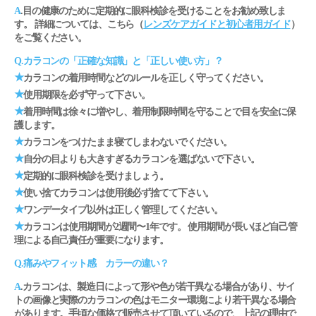
A
.目の健康のために定期的に眼科検診を受けることをお勧め致しま
す。 詳細については、こちら（
レンズケアガイドと初心者用ガイド
）
をご覧ください。
Q.カラコンの「正確な知識」と「正しい使い方」？
★
カラコンの着用時間などのルールを正しく守ってください。
★
使用期限を必ず守って下さい。
★
着用時間は徐々に増やし、着用制限時間を守ることで目を安全に保
護します。
★
カラコンをつけたまま寝てしまわないでください。
★
自分の目よりも大きすぎるカラコンを選ばないで下さい。
★
定期的に眼科検診を受けましょう。
★
使い捨てカラコンは使用後必ず捨てて下さい。
★
ワンデータイプ以外は正しく管理してください。
★
カラコンは使用期間が2週間〜1年です。 使用期間が長いほど自己管
理による自己責任が重要になります。
Q.痛みやフィット感 カラーの違い？
A
.カラコンは、製造日によって形や色が若干異なる場合があり、サイ
トの画像と実際のカラコンの色はモニター環境により若干異なる場合
があります。手頃な価格で販売させて頂いているので、上記の理由で