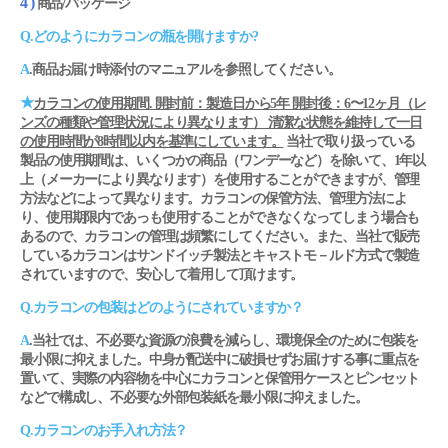
4 )
商品/パッケージ
Q.どのようにカラコンの瓶を開けますか?
A
.商品お届け時添付のマニュアルを参照してください。
★
カラコンの使用期間. 開封前：製造日から5年 開封後：6〜12ヶ月（レ
ンズの種類や管理状況により異なります） 清潔な状態を維持して一日
の使用時間が8時間以内を基準にしています。
当社で取り扱っている
製品の使用期間は、いくつかの商品（ワンデーなど）を除いて、1年以
上（メーカーにより異なります）を使用することができますが、管理
方法などによって異なります。カラコンの保管方法、管理方法によ
り、使用期限内であっも使用することができなくなってしまう場合も
あるので、カラコンの管理は頻繁にしてください。また、当社で販売
しているカラコンはサンドイッチ製法とキャストモ－ルド方式で製造
されていますので、安心して着用して頂けます。
Q.カラコンの包装はどのようにされていますか？
A
.当社では、不必要な資源の浪費を減らし、環境保全のために包装を
最小限に抑えました。中身が配送中に破損せずお届けする事に重点を
置いて、実際の内容物を中心にカラコンと保管用ケースとピンセット
などで構成し、不必要な外部包装紙を最小限に抑えました。
Q.カラコンのお手入れ方法？