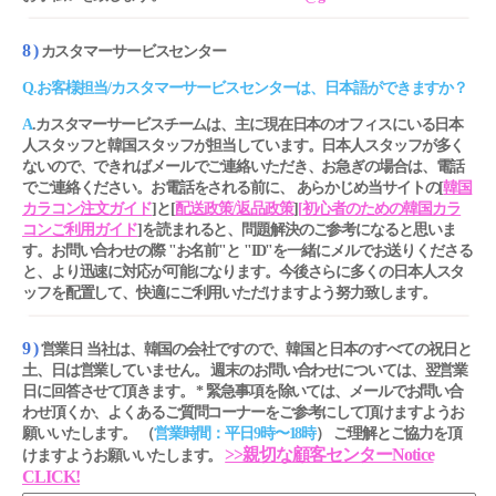
8 )
カスタマーサービスセンター
Q.お客様担当/カスタマーサービスセンターは、日本語ができますか？
A
.カスタマーサービスチームは、主に現在日本のオフィスにいる日本
人スタッフと韓国スタッフが担当しています。日本人スタッフが多く
ないので、できればメールでご連絡いただき、お急ぎの場合は、電話
でご連絡ください。お電話をされる前に、 あらかじめ当サイトの[
韓国
カラコン注文ガイド
]と[
配送政策/返品政策
]
[
初心者のための韓国カラ
コンご利用ガイド
]を読まれると、問題解決のご参考になると思いま
す。お問い合わせの際 "お名前"と "ID"を一緒にメルでお送りくださる
と、より迅速に対応が可能になります。今後さらに多くの日本人スタ
ッフを配置して、快適にご利用いただけますよう努力致します。
9 )
営業日
当社は、韓国の会社ですので、韓国と日本のすべての祝日と
土、日は営業していません。 週末のお問い合わせについては、翌営業
日に回答させて頂きます。 * 緊急事項を除いては、メールでお問い合
わせ頂くか、よくあるご質問コーナーをご参考にして頂けますようお
願いいたします。 （
営業時間：平日9時〜18時
） ご理解とご協力を頂
>>親切な顧客センターNotice
けますようお願いいたします。
CLICK!