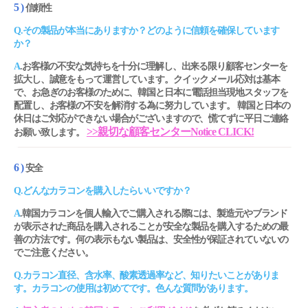
5 )
信頼性
Q.その製品が本当にありますか？どのように信頼を確保しています
か？
A
.お客様の不安な気持ちを十分に理解し、出来る限り顧客センターを
拡大し、誠意をもって運営しています。クイックメール応対は基本
で、お急ぎのお客様のために、韓国と日本に電話担当現地スタッフを
配置し、お客様の不安を解消する為に努力しています。 韓国と日本の
休日はご対応ができない場合がございますので、慌てずに平日ご連絡
>>親切な顧客センターNotice CLICK!
お願い致します。
6 )
安全
Q.どんなカラコンを購入したらいいですか？
A
.韓国カラコンを個人輸入でご購入される際には、製造元やブランド
が表示された商品を購入されることが安全な製品を購入するための最
善の方法です。何の表示もない製品は、安全性が保証されていないの
でご注意ください。
Q.カラコン直径、含水率、酸素透過率など、知りたいことがありま
す。カラコンの使用は初めてです。色んな質問があります。