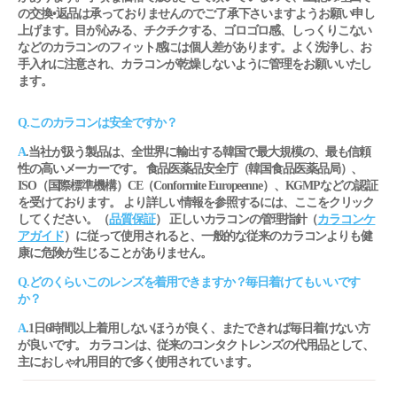
の交換•返品は承っておりませんのでご了承下さいますようお願い申し
上げます。目が沁みる、チクチクする、ゴロゴロ感、しっくりこない
などのカラコンのフィット感には個人差があります。よく洗浄し、お
手入れに注意され、カラコンが乾燥しないように管理をお願いいたし
ます。
Q.このカラコンは安全ですか？
A
.当社が扱う製品は、全世界に輸出する韓国で最大規模の、最も信頼
性の高いメーカーです。 食品医薬品安全庁（韓国食品医薬品局）、
ISO（国際標準機構）CE（Conformite Europeenne）、KGMPなどの認証
を受けております。 より詳しい情報を参照するには、ここをクリック
してください。（
品質保証
） 正しいカラコンの管理指針（
カラコンケ
アガイド
）に従って使用されると、一般的な従来のカラコンよりも健
康に危険が生じることがありません。
Q.どのくらいこのレンズを着用できますか？毎日着けてもいいです
か？
A
.1日6時間以上着用しないほうが良く、またできれば毎日着けない方
が良いです。 カラコンは、従来のコンタクトレンズの代用品として、
主におしゃれ用目的で多く使用されています。