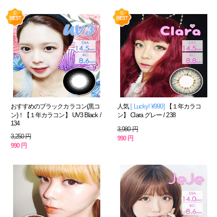
おすすめのブラックカラコン(黒コ
人気
[ Lucky! ¥990]
【１年カラコ
ン)！【１年カラコン】 UV3 Black /
ン】 Clara グレー / 238
134
3,980 円
3,250 円
990 円
990 円