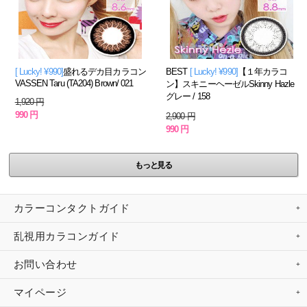
[ Lucky! ¥990]
盛れるデカ目カラコン
BEST
[ Lucky! ¥990]
【１年カラコ
VASSEN Taru (TA204) Brown/ 021
ン】スキニーヘーゼルSkinny Hazle
グレー / 158
1,920 円
990 円
2,900 円
990 円
もっと見る
カラーコンタクトガイド
乱視用カラコンガイド
お問い合わせ
マイページ