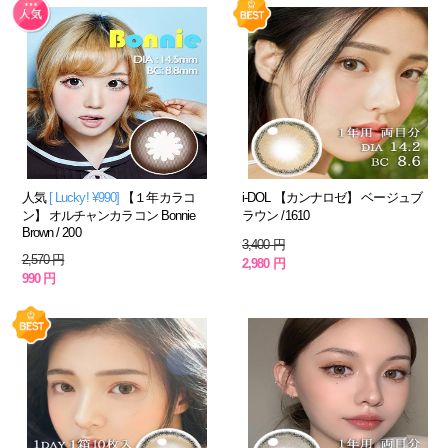
人気
[ Lucky! ¥990]
【１年カラコ
i-DOL 【カンナロゼ】 ベージュブ
ン】 オルチャンカラコン Bonnie
ラウン /1610
Brown / 200
3,400 円
2,570 円
2,980 円
990 円