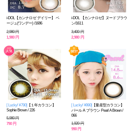
i-DOL【カンナロゼ デイリー】 ベ
i-DOL 【カンナロゼ】ヌードブラウ
ージュ(ワンデー) /1686
ン/1611
2,980 円
3,400 円
1,980 円
2,980 円
[ Lucky! ¥790]
【１年カラコン】
[ Lucky! ¥990]
【量産型カラコン】
Sophie Brown / 226
パール A ブラウン Pearl A Brown /
066
5,980 円
1,920 円
790 円
990 円