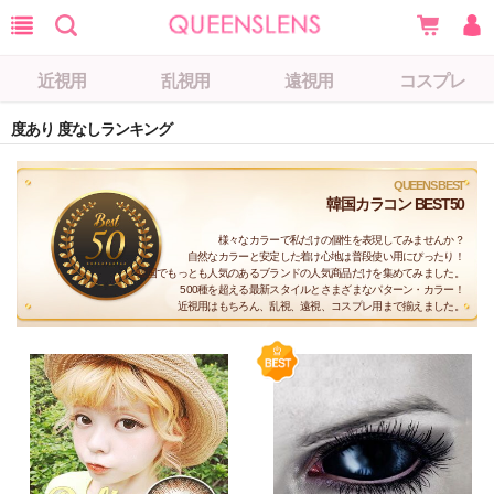
近視用
乱視用
遠視用
コスプレ
度あり 度なしランキング
QUEENS BEST
韓国カラコン BEST50
様々なカラーで私だけの個性を表現してみませんか？
自然なカラーと安定した着け心地は普段使い用にぴったり！
韓国でもっとも人気のあるブランドの人気商品だけを集めてみました。
500種を超える最新スタイルとさまざまなパターン・カラー！
近視用はもちろん、乱視、遠視、コスプレ用まで揃えました。