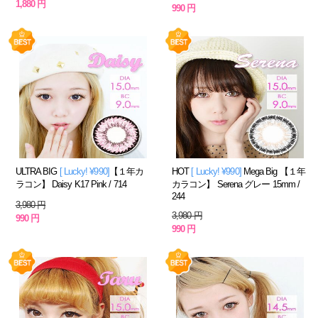
1,880 円
990 円
ULTRA BIG
[ Lucky! ¥990]
【１年カ
HOT
[ Lucky! ¥990]
Mega Big 【１年
ラコン】 Daisy K17 Pink / 714
カラコン】 Serena グレー 15mm /
244
3,980 円
3,980 円
990 円
990 円