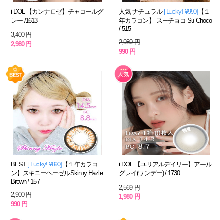
i-DOL 【カンナロゼ】チャコールグ
人気 ナチュラル
[ Lucky! ¥990]
【１
レー /1613
年カラコン】 スーチョコ Su Choco
/ 515
3,400 円
2,980 円
2,980 円
990 円
BEST
[ Lucky! ¥990]
【１年カラコ
i-DOL 【ユリアルデイリー】アール
ン】スキニーヘーゼルSkinny Hazle
グレイ(ワンデー) / 1730
Brown / 157
2,569 円
2,900 円
1,980 円
990 円