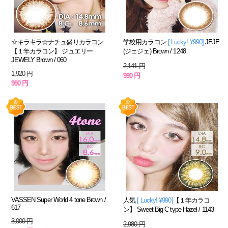
☆キラキラ☆ナチュ盛りカラコン
学校用カラコン
[ Lucky! ¥990]
JEJE
【１年カラコン】 ジュエリー
(ジェジェ) Brown / 1248
JEWELY Brown / 060
2,141 円
1,920 円
990 円
990 円
VASSEN Super World 4 tone Brown /
人気
[ Lucky! ¥990]
【１年カラコ
617
ン】 Sweet Big C type Hazel / 1143
3,000 円
2,980 円