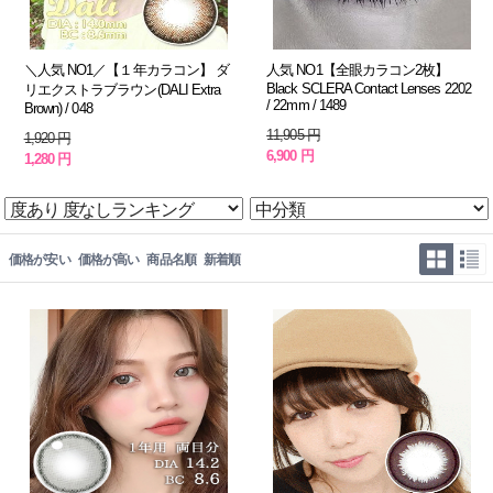
＼人気 NO1／【１年カラコン】 ダ
人気 NO1【全眼カラコン2枚】
Black SCLERA Contact Lenses 2202
リエクストラブラウン(DALI Extra
/ 22mm / 1489
Brown) / 048
11,905 円
1,920 円
6,900 円
1,280 円
価格が安い
価格が高い
商品名順
新着順