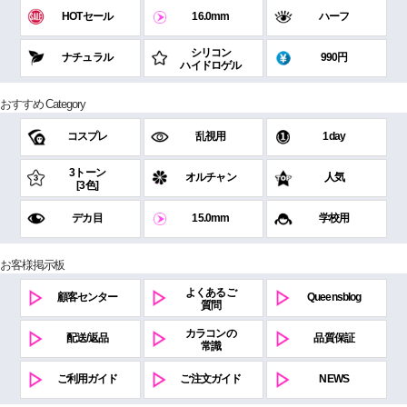
HOTセール
16.0mm
ハーフ
シリコン
ナチュラル
990円
ハイドロゲル
おすすめ Category
コスプレ
乱視用
1day
3トーン
オルチャン
人気
[3色]
デカ目
15.0mm
学校用
お客様掲示板
よくあるご
顧客センター
Queensblog
質問
カラコンの
配送/返品
品質保証
常識
ご利用ガイド
ご注文ガイド
NEWS