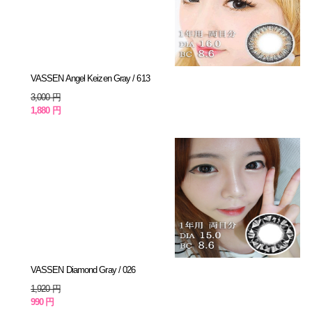
VASSEN Angel Keizen Gray / 613
3,000 円
1,880 円
VASSEN Diamond Gray / 026
1,920 円
990 円