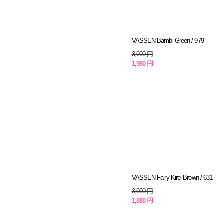
VASSEN Bambi Green / 979
3,000 円
1,980 円
VASSEN Fairy Kirei Brown / 631
3,000 円
1,880 円