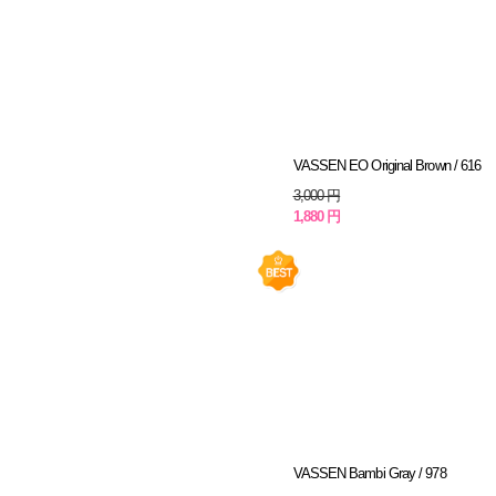
VASSEN EO Original Brown / 616
3,000 円
1,880 円
VASSEN Bambi Gray / 978