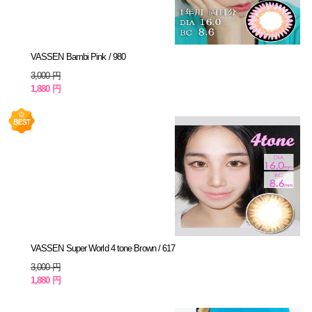
VASSEN Bambi Pink / 980
3,000 円
1,880 円
VASSEN Super World 4 tone Brown / 617
3,000 円
1,880 円