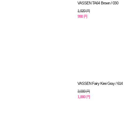
VASSEN TA64 Brown / 030
1,920 円
990 円
VASSEN Fairy Kirei Gray / 614
3,000 円
1,880 円