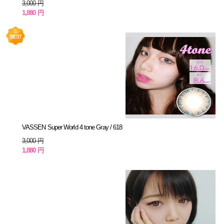
3,000 円
1,880 円
VASSEN Super World 4 tone Gray / 618
3,000 円
1,880 円