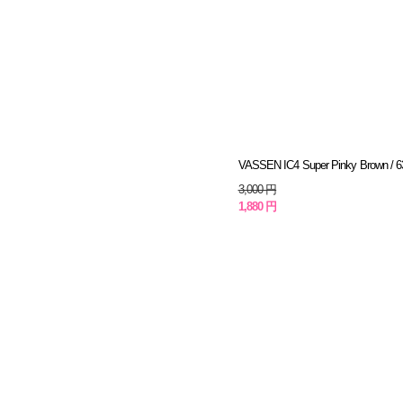
VASSEN IC4 Super Pinky Brown / 6
3,000 円
1,880 円