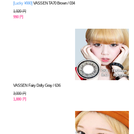
[Lucky ¥990]
VASSEN TA70 Brown / 034
1,920 円
990 円
VASSEN Fairy Dolly Gray / 636
3,000 円
1,880 円