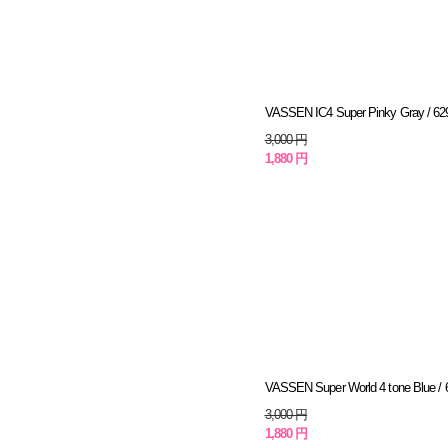
VASSEN IC4 Super Pinky Gray / 62
3,000 円
1,880 円
VASSEN Super World 4 tone Blue / 
3,000 円
1,880 円