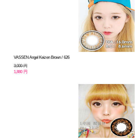
VASSEN Angel Keizen Brown / 626
3,000 円
1,880 円