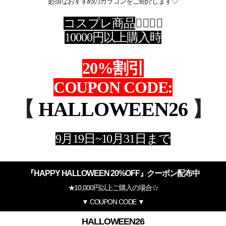
必須なおすすめのカラコンをご紹介します♡
コスプレ商品
🧞‍♂️
🧛‍♂️
10000円以上購入時
20%割引
COUPON CODE:
【
HALLOWEEN26
】
9月19日~10月31日まで
『HAPPY HALLOWEEN 20%OFF』クーポン配布中
★10,000円以上ご購入の場合☆
▼ COUPON CODE ▼
HALLOWEEN26