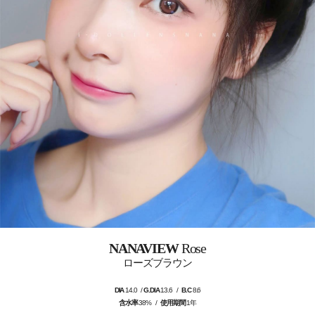
NANAVIEW
Rose
ローズブラウン
DIA
14.0 /
G.DIA
13.6 /
B.C
8.6
含水率
38% /
使用期間
1年