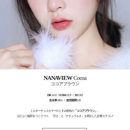
NANAVIEW
Cocoa
ココアブラウン
DIA
14.0 /
G.DIA
13.6 /
B.C
8.6
含水率
38% /
使用期間
1年
ミルキーチュコカラーのくすみ発色の
「ココアブラウン」
。
ほどよく輪郭をつくりつつ、「甘さ」と「ナチュラルさ」を両立した定番カラコン!