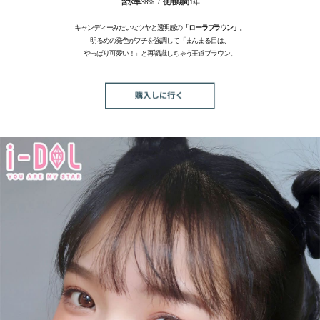
含水率
38% /
使用期間
1年
キャンディーみたいなツヤと透明感の
「ローラブラウン」
。
明るめの発色がフチを強調して「まんまる目は、
やっぱり可愛い！」と再認識しちゃう王道ブラウン。