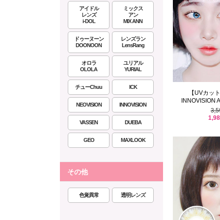
アイドル
ミックス
レンズ
アン
i-DOL
MIX ANN
ドゥーヌーン
レンズラン
DOONOON
LensRang
オロラ
ユリアル
OLOLA
YURIAL
チューChuu
ICK
【UVカッ
INNOVISION A
NEOVISION
INNOVISION
3,
1,9
VASSEN
DUEBA
GEO
MAXLOOK
その他
色覚異常
透明レンズ