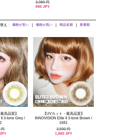
3,980 円
990 JPY
替え :
価格が安い
|
価格が高い
|
商品名順
|
新着順
【UVカット・最高品質】
・最高品質】
INNOVISION Elite II 3-tone Brown /
II 3-tone Grey /
1681
2
3,590 円
0 円
1,980 JPY
 JPY