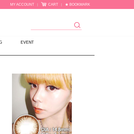
MY ACCOUNT
CART
★ BOOKMARK
|
|
G
EVENT