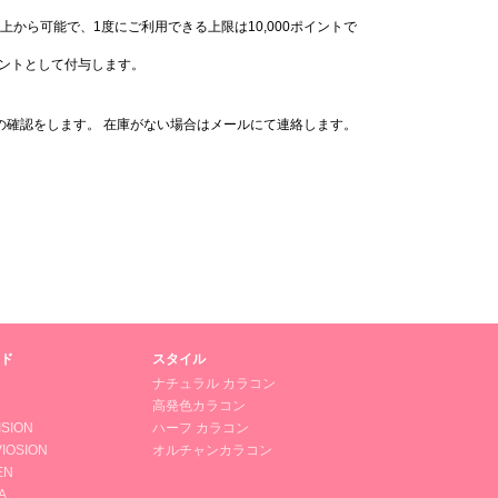
上から可能で、1度にご利用できる上限は10,000ポイントで
イントとして付与します。
の確認をします。 在庫がない場合はメールにて連絡します。
ド
スタイル
ナチュラル カラコン
高発色カラコン
ISION
ハーフ カラコン
IOSION
オルチャンカラコン
EN
A