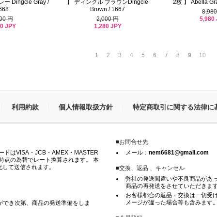
Dingcle Gray /
】 ディンクル ブラウンDingcle
2枚 】 Abella Gra
668
Brown / 1667
8,98
5,980
000 円
2,000 円
80 JPY
1,280 JPY
1
2
3
4
5
6
7
8
9
10
利用約款
個人情報取扱方針
特定商取引に関する法律に
■お問合せ先
VISA・JCB・AMEX・MASTER
メール：
nem6681@gmail.com
時点の為替でレート換算されます。 本
化して送信されます。
■交換、返品 、キャンセル
弊社の発送間違いや不良商品があ
商品の再発送をさせていただきま
お客様都合の返品・交換は一切受け
メージが違った場合等も含みます
ができ次第、商品の発送準備をしま