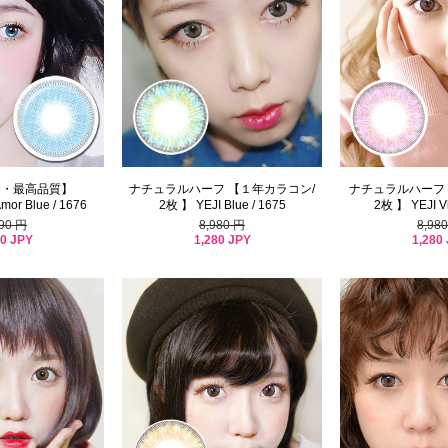
ト・最高品質】
ナチュラルハーフ 【１年カラコン/
ナチュラルハーフ
mor Blue / 1676
2枚 】 YEJI Blue / 1675
2枚 】 YEJI Vi
590 円
8,980 円
8,98
80 JPY
1,280 JPY
1,280