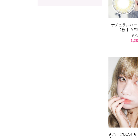
ナチュラルハー
2枚 】 YEJI
8,
1,2
★ハーフBEST★