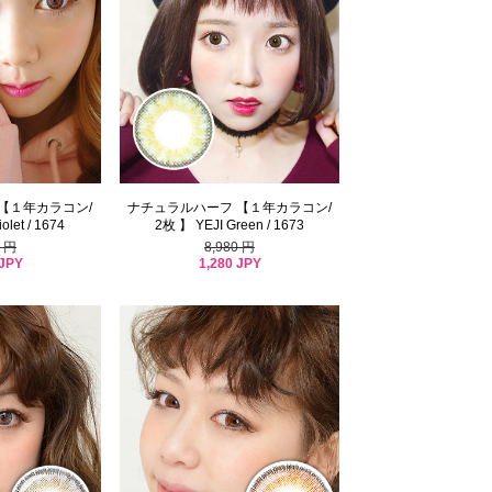
【１年カラコン/
ナチュラルハーフ 【１年カラコン/
olet / 1674
2枚 】 YEJI Green / 1673
0 円
8,980 円
 JPY
1,280 JPY