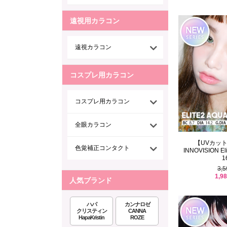
遠視用カラコン
遠視カラコン
コスプレ用カラコン
コスプレ用カラコン
全眼カラコン
【UVカッ
色覚補正コンタクト
INNOVISION Elit
1
3,
1,9
人気ブランド
ハパ
カンナロゼ
クリスティン
CANNA
HapaKristin
ROZE