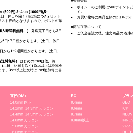
■会員登録
ポイントのご利用は500ポイント以
す。
500円),3~4set (1000円),5~
日・休日を除く) ※1箱につき2セット
お買い物毎に商品金額の2％をポ
※ ポスト投函となりますので、ポストの確
■商品在庫について
上ご購入時送料無料。）
発送完了日から3日
ご入金確認の後、注文商品の 在庫
5日~7日程かかります。(土日、休日
日から1~2週間程かかります。(土日、
入時送料無料）
はじめの2setは佐川急
(土日、休日を除く) 3set以上は税関検
。3set以上注文時は1set追加毎に書
直径(DIA)
BC
ブラン
14.0mm 以下
8.4mm
GEO
14.2mm~14.3mm カラコン
8.6mm
ICK
14.4mm~14.5mm カラコン
8.7mm
NEOV
14.8mm カラコン
8.8mm以上
INNOV
15.0mm カラコン
VASS
16.0mm カラコン
DUEB