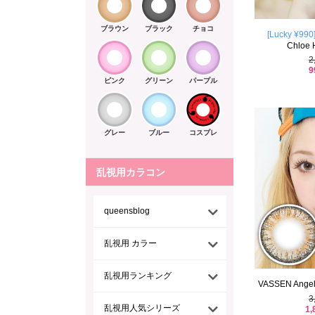
ブラウン
ブラック
チョコ
[Lucky ¥990
Chloe H
2
9
ピンク
グリーン
パープル
グレー
ブルー
コスプレ
乱視用カラコン
queensblog
乱視用 カラー
乱視用ランキング
VASSEN Angel 
3
乱視用人気シリーズ
1,