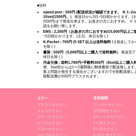
■送料
speed post : 500円 (配送状況が確認できます。 ※ 1~2set (
10set(1500円。）
発送日から3日~5日程かかります。(土
(500円)まで発送出来ます。お急ぎの方におすすめ。 
認をお願い致します。
EMS : 2,350円（お急ぎの方におすすめ/15,000円以
~5日程かかります。(土日、休日を除く)
K-Packet : 700円 (5 SET 以上は送料無料！)
発送してから
を除く)
書留 : 500円（5,000円以上ご購入で送料無料）
発送完了
休日を除く)
代金引換 : 送料1,790円+手数料300円（8set以上ご購
便、3set目からは1〜2週間後に郵便書留で配送致します。
査上問題が発生する場合がございますので分割配送致します
留配送費が200円プラスされます。
カラー
使用期間
ブラウンカラコン
ワンデーカラコン
チョコカラコン
3/7日用カラコン
ブラックカラコン
2ウィークカラコン
ピンクカラコン
1ヶ月カラコン
ブルーカラコン
3ヶ月カラコン
パープルカラコン
6~12ヶ月カラコン