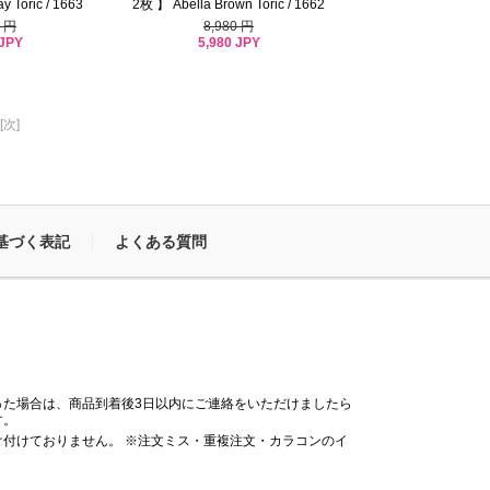
y Toric / 1663
2枚 】 Abella Brown Toric / 1662
0 円
8,980 円
 JPY
5,980 JPY
[次]
基づく表記
よくある質問
った場合は、商品到着後3日以内にご連絡をいただけましたら
す。
付けておりません。 ※注文ミス・重複注文・カラコンのイ
。