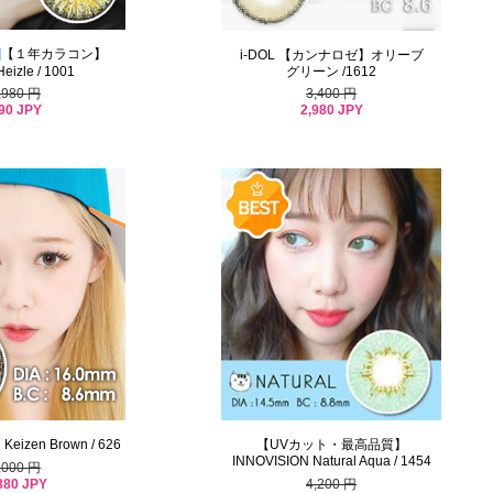
]
【１年カラコン】
i-DOL 【カンナロゼ】オリーブ
eizle / 1001
グリーン /1612
,980 円
3,400 円
90 JPY
2,980 JPY
【UVカット・最高品質】
Keizen Brown / 626
INNOVISION Natural Aqua / 1454
,000 円
880 JPY
4,200 円