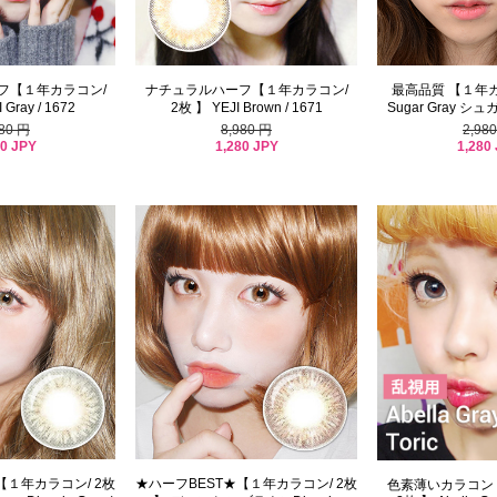
フ【１年カラコン/
ナチュラルハーフ【１年カラコン/
最高品質 【１年カ
 Gray / 1672
2枚 】 YEJI Brown / 1671
Sugar Gray シュ
980 円
8,980 円
2,98
80 JPY
1,280 JPY
1,280
【１年カラコン/ 2枚
★ハーフBEST★【１年カラコン/ 2枚
色素薄いカラコン