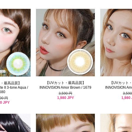
【UVカット・最高品質】
【UVカット
ト・最高品質】
INNOVISION Amor Brown / 1679
INNOVISION Amo
e II 3-tone Aqua /
680
3,590 円
3,59
1,980 JPY
1,980
590 円
80 JPY