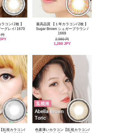
ラコン/ 2枚 】
最高品質 【１年カラコン/ 2枚 】
ガーグレイ/ 1670
Sugar Brown シュガーブラウン /
1669
0 円
 JPY
2,980 円
1,280 JPY
【乱視カラコン/
色素薄いカラコン【乱視カラコン/