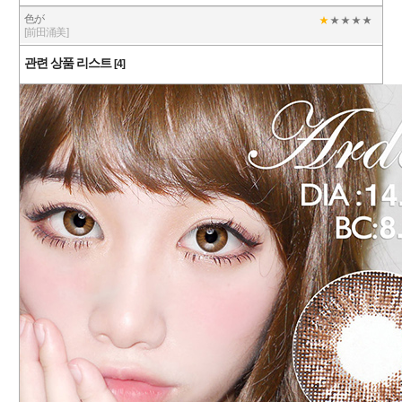
色が
[前田涌美]
관련 상품 리스트
[4]