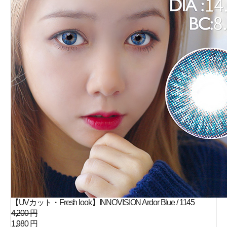
【UVカット・Fresh look】INNOVISION Ardor Blue / 1145
4,200 円
1,980 円