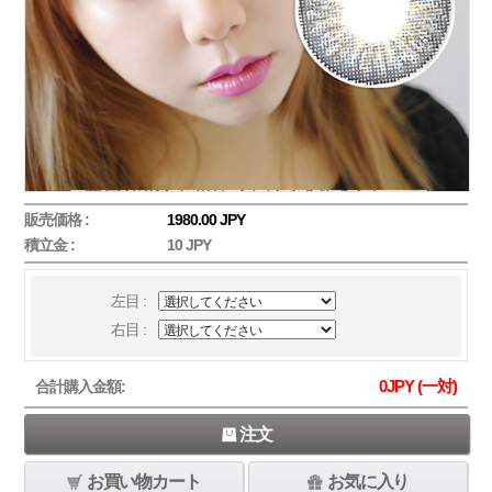
販売価格 :
1980.00 JPY
積立金 :
10 JPY
左目 :
右目 :
0
JPY (一対)
合計購入金額:
注文
お買い物カート
お気に入り