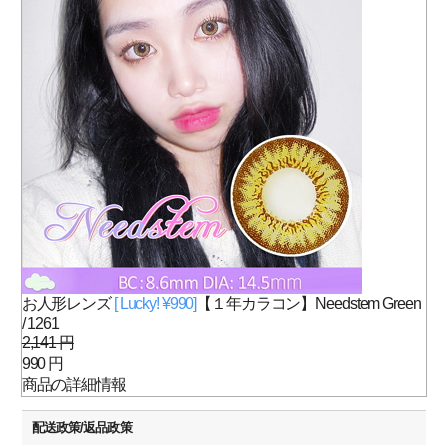
お人形レンズ
[ Lucky! ¥990]
【１年カラコン】Needstem Green
/ 1261
2,141 円
990 円
商品の詳細情報
配送政策/返品政策