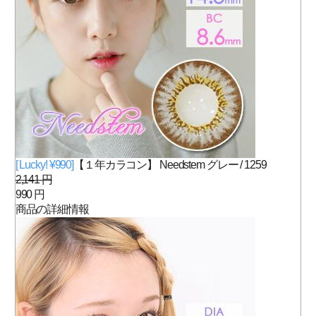
[ Lucky! ¥990]
【１年カラコン】 Needstem グレー / 1259
2,141 円
990 円
商品の詳細情報