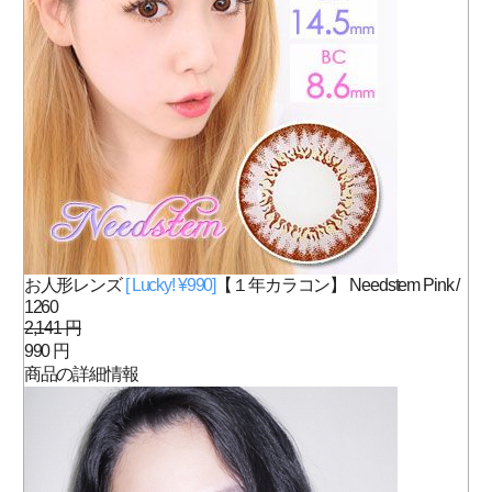
お人形レンズ
[ Lucky! ¥990]
【１年カラコン】 Needstem Pink /
1260
2,141 円
990 円
商品の詳細情報