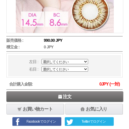
販売価格 :
990.00 JPY
積立金 :
0 JPY
左目 :
右目 :
0
JPY (一対)
合計購入金額:
注文
お買い物カート
お気に入り
Facebookでログイン
Twitterでログイン