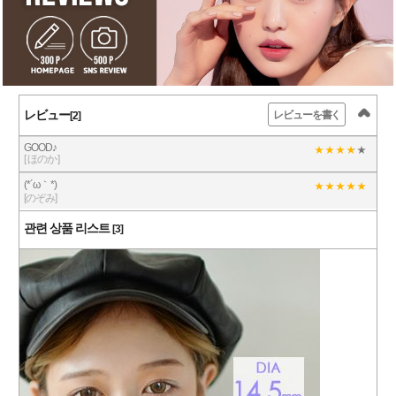
レビュー
レビューを書く
[2]
GOOD♪
[ ほのか]
(*´ω｀*)
[のぞみ]
관련 상품 리스트
[3]