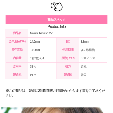
商品スペック
Product Info
商品名
Natural hazel / 1451
全体直径(DIA)
14.5mm
BC
8.8mm
着色直径
使用期間
14.0mm
[3ヶ月着用]
内容量
度数(PWR)
1箱2枚入り
0.00~-10.00
含水率
視力
38％
近視
製造元
製造国
IZEM
韓国
※この商品は、製造に2週間前後お時間がかかります事をご了承くだ
さい。