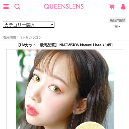
商品詳細情
報
着用期間
3ヶ月カラコン
【UVカット・最高品質】INNOVISION Natural Hazel / 1451