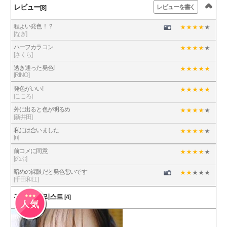
レビュー
レビューを書く
[8]
程よい発色！？
[なぎ]
ハーフカラコン
[さくら]
透き通った発色!
[RINO]
発色がいい!
[こころ]
外に出ると色が明るめ
[新井田]
私には合いました
[n]
前コメに同意
[のぶ]
暗めの裸眼だと発色悪いです
[千田和江]
관련 상품 리스트
[4]