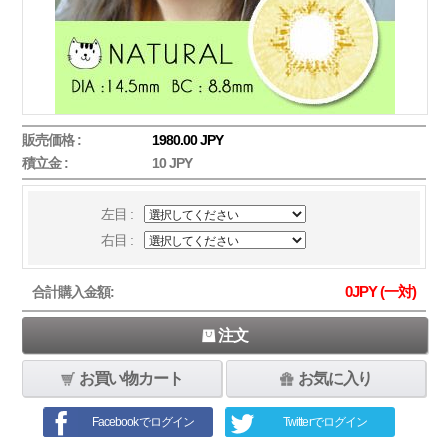
販売価格 :
1980.00 JPY
積立金 :
10 JPY
左目 :
右目 :
0
JPY (一対)
合計購入金額:
注文
お買い物カート
お気に入り
Facebookでログイン
Twitterでログイン