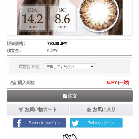
販売価格 :
790.00 JPY
積立金 :
0 JPY
度数(計2個) :
0
JPY (一対)
合計購入金額:
注文
お買い物カート
お気に入り
Facebookでログイン
Twitterでログイン