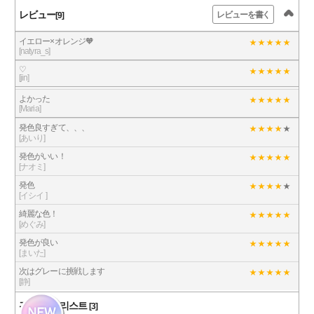
レビュー
レビューを書く
[9]
イエロー×オレンジ🧡
[natyra_s]
♡
[jin]
よかった
[Maria]
発色良すぎて、、、
[あいり]
発色がいい！
[ナオミ]
発色
[イシイ ]
綺麗な色！
[めぐみ]
発色が良い
[まいた]
次はグレーに挑戦します
[静]
관련 상품 리스트
[3]