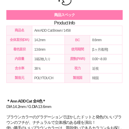
商品スペック
Product Info
商品名
Ann ADD Cat Brown / 1458
全体直径(DIA)
14.2mm
BC
8.6mm
着色直径
使用期間
13.6mm
[1ヶ月着用]
内容量
度数(PWR)
1箱2枚入り
0.00~-8.00
含水率
視力
38％
近視
製造元
製造国
POLYTOUCH
韓国
＊Ann ADD Cat 全4色＊
DIA 14.2mm / G.DIA 13.6mm
ブラウンカラーのグラデーションでぼかしたドットと発色のいいブラ
ウンのフチが、ナチュラルで立体感のある瞳を演出！
使い勝手のいいブラウンカラーは、普段使いできるカラコンをお探し