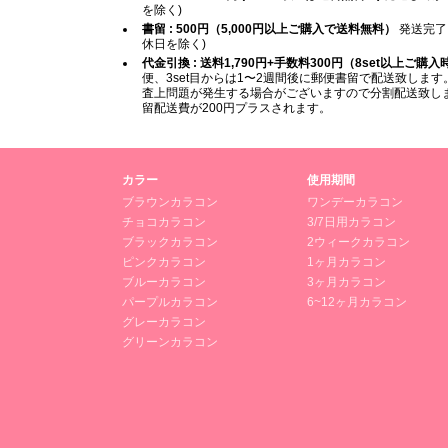
を除く)
書留 : 500円（5,000円以上ご購入で送料無料）
発送完了
休日を除く)
代金引換 : 送料1,790円+手数料300円（8set以上ご購
便、3set目からは1〜2週間後に郵便書留で配送致します。
査上問題が発生する場合がございますので分割配送致します
留配送費が200円プラスされます。
カラー
使用期間
ブラウンカラコン
ワンデーカラコン
チョコカラコン
3/7日用カラコン
ブラックカラコン
2ウィークカラコン
ピンクカラコン
1ヶ月カラコン
ブルーカラコン
3ヶ月カラコン
パープルカラコン
6~12ヶ月カラコン
グレーカラコン
グリーンカラコン