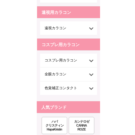
遠視用カラコン
遠視カラコン
コスプレ用カラコン
コスプレ用カラコン
全眼カラコン
色覚補正コンタクト
人気ブランド
ハパ
カンナロゼ
クリスティン
CANNA
HapaKristin
ROZE