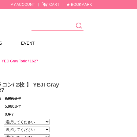
MY ACCOUNT
CART
★ BOOKMARK
|
|
G
EVENT
I Gray Toric / 1627
ン/ 2枚 】 YEJI Gray
27
e
8,980JPY
5,980JPY
0JPY
)