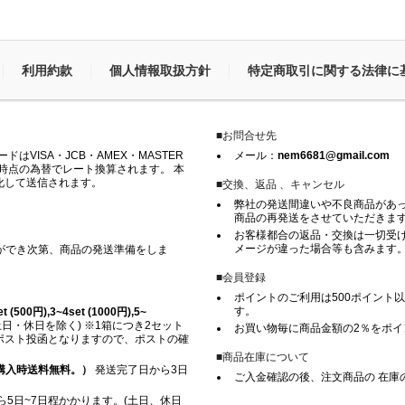
利用約款
個人情報取扱方針
特定商取引に関する法律に
■お問合せ先
VISA・JCB・AMEX・MASTER
メール：
nem6681@gmail.com
時点の為替でレート換算されます。 本
化して送信されます。
■交換、返品 、キャンセル
弊社の発送間違いや不良商品があ
商品の再発送をさせていただきま
お客様都合の返品・交換は一切受け
メージが違った場合等も含みます
ができ次第、商品の発送準備をしま
■会員登録
ポイントのご利用は500ポイント以
す。
500円),3~4set (1000円),5~
日・休日を除く) ※1箱につき2セット
お買い物毎に商品金額の2％をポ
※ ポスト投函となりますので、ポストの確
■商品在庫について
上ご購入時送料無料。）
発送完了日から3日
ご入金確認の後、注文商品の 在庫
5日~7日程かかります。(土日、休日