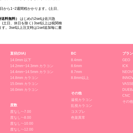
日から1~2週間程かかります。(土日、
入時送料無料）
はじめの2setは佐川急
(土日、休日を除く) 3set以上は税関検
。3set以上注文時は1set追加毎に書
直径(DIA)
BC
ブラン
14.0mm 以下
8.4mm
GEO
14.2mm~14.3mm カラコン
8.6mm
ICK
14.4mm~14.5mm カラコン
8.7mm
NEOV
14.8mm カラコン
8.8mm以上
INNOV
15.0mm カラコン
VASS
16.0mm カラコン
DUEB
その他
CNC
遠視カラコン
その他
度数
乱視カラコン
度なし~-7.00
コスプレ
度なし~-8.00
色覚異常
度なし~-10.00
度なし~-12.00