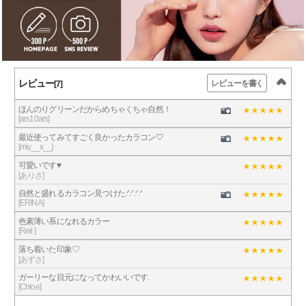
レビュー
レビューを書く
[7]
ほんのりグリーンだからめちゃくちゃ自然！
[ars10ars]
最近使ってみてすごく良かったカラコン🤍
[miy__x__]
可愛いです♥️
[ありさ]
自然と盛れるカラコン見つけた.ᐟ.ᐟ.ᐟ.ᐟ
[ERINA]
色素薄い系になれるカラー
[Reii ]
落ち着いた印象♡
[あずさ]
ガーリーな目元になってかわいいです.
[Chloe]