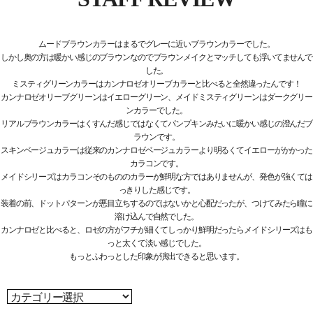
ムードブラウンカラーはまるでグレーに近いブラウンカラーでした。
しかし奥の方は暖かい感じのブラウンなのでブラウンメイクとマッチしても浮いてませんで
した。
ミスティグリーンカラーはカンナロゼオリーブカラーと比べると全然違ったんです！
カンナロゼオリーブグリーンはイエローグリーン、メイドミスティグリーンはダークグリー
ンカラーでした。
リアルブラウンカラーはくすんだ感じではなくてパンプキンみたいに暖かい感じの澄んだブ
ラウンです。
スキンベージュカラーは従来のカンナロゼベージュカラーより明るくてイエローがかかった
カラコンです。
メイドシリーズはカラコンそのもののカラーが鮮明な方ではありませんが、発色が強くては
っきりした感じです。
装着の前、ドットパターンが悪目立ちするのではないかと心配だったが、つけてみたら瞳に
溶け込んで自然でした。
カンナロゼと比べると、ロゼの方がフチが細くてしっかり鮮明だったらメイドシリーズはも
っと太くて淡い感じでした。
もっとふわっとした印象が演出できると思います。