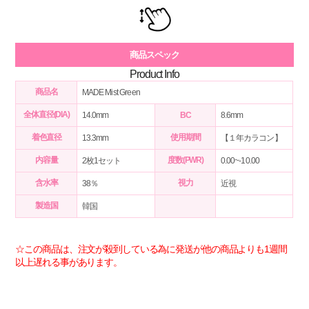
商品スペック
Product Info
商品名
MADE Mist Green
全体直径(DIA)
14.0mm
BC
8.6mm
着色直径
使用期間
13.3mm
【１年カラコン】
内容量
度数(PWR)
2枚1セット
0.00~-10.00
含水率
視力
38％
近視
製造国
韓国
☆この商品は、注文が殺到している為に発送が他の商品よりも1週間
以上遅れる事があります。