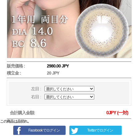
販売価格 :
2980.00 JPY
積立金 :
20 JPY
左目 :
右目 :
0
JPY (一対)
合計購入金額:
この商品は品切れ。
Facebookでログイン
Twitterでログイン