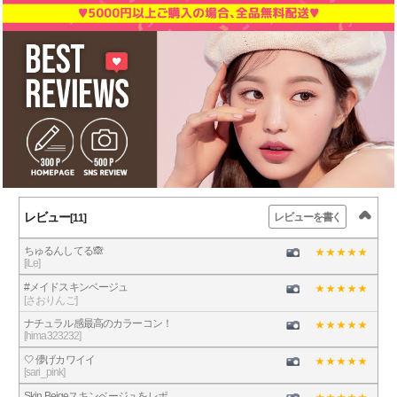
レビュー
レビューを書く
[11]
ちゅるんしてる🙈
[iLe]
#メイドスキンベージュ
[さおりんご]
ナチュラル感最高のカラーコン！
[hima323232]
🤍 儚げカワイイ
[sari_pink]
Skin Beigeスキンベージュをレポ