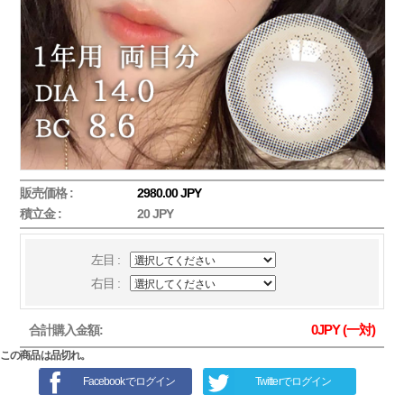
販売価格 :
2980.00 JPY
積立金 :
20 JPY
左目 :
右目 :
0
JPY (一対)
合計購入金額:
この商品は品切れ。
Facebookでログイン
Twitterでログイン