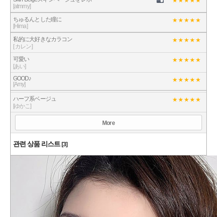
[atmmy]
ちゅるんとした瞳に
[Hima]
私的に大好きなカラコン
[ カレン]
可愛い
[あい]
GOOD♪
[Amy]
ハーフ系ベージュ
[ゆかこ]
More
관련 상품 리스트
[3]