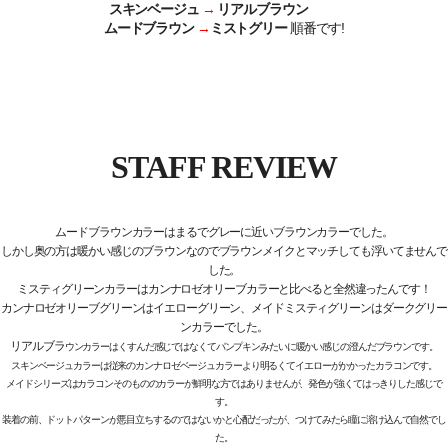
スキンベージュ
→
リアルブラウン
ムードブラウン
→
ミストグリー
順番です!
STAFF REVIEW
ムードブラウンカラーはまるでグレーに近いブラウンカラーでした。
しかし奥の方は暖かい感じのブラウンなのでブラウンメイクとマッチしても浮いてませんで
した。
ミスティグリーンカラーはカンナロゼオリーブカラーと比べると全然違ったんです！
カンナロゼオリーブグリーンはイエローグリーン、メイドミスティグリーンはダークグリー
ンカラーでした。
リアルブラ
ウンカラーはくすんだ感じではなくてパンプキンみたいに暖かい感じの澄んだブラウンです。
スキンベージュカラーは従来のカンナロゼベージュカラーより明るくてイエローがかかったカラコンです。
メイドシリーズはカラコンそのもののカラーが鮮明な方ではありませんが、発色が強くてはっきりした感じで
す。
装着の前、ドットパターンが悪目立ちするのではないかと心配だったが、つけてみたら瞳に溶け込んで自然でし
た。