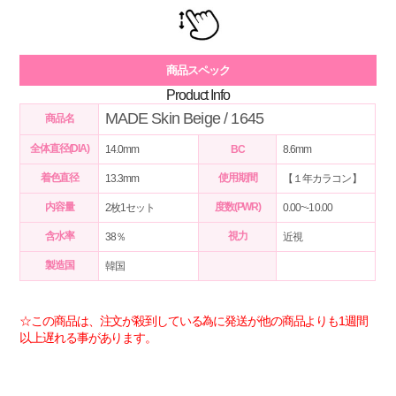
商品スペック
Product Info
MADE Skin Beige / 1645
商品名
全体直径(DIA)
14.0mm
BC
8.6mm
着色直径
使用期間
13.3mm
【１年カラコン】
内容量
度数(PWR)
2枚1セット
0.00~-10.00
含水率
視力
38％
近視
製造国
韓国
☆この商品は、注文が殺到している為に発送が他の商品よりも1週間
以上遅れる事があります。