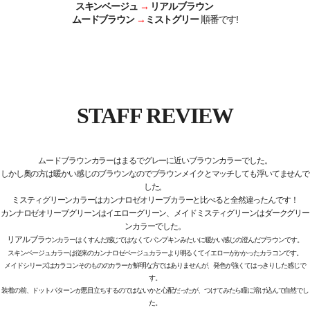
スキンベージュ
→
リアルブラウン
ムードブラウン
→
ミストグリー
順番です!
STAFF REVIEW
ムードブラウンカラーはまるでグレーに近いブラウンカラーでした。
しかし奥の方は暖かい感じのブラウンなのでブラウンメイクとマッチしても浮いてませんで
した。
ミスティグリーンカラーはカンナロゼオリーブカラーと比べると全然違ったんです！
カンナロゼオリーブグリーンはイエローグリーン、メイドミスティグリーンはダークグリー
ンカラーでした。
リアルブラ
ウンカラーはくすんだ感じではなくてパンプキンみたいに暖かい感じの澄んだブラウンです。
スキンベージュカラーは従来のカンナロゼベージュカラーより明るくてイエローがかかったカラコンです。
メイドシリーズはカラコンそのもののカラーが鮮明な方ではありませんが、発色が強くてはっきりした感じで
す。
装着の前、ドットパターンが悪目立ちするのではないかと心配だったが、つけてみたら瞳に溶け込んで自然でし
た。