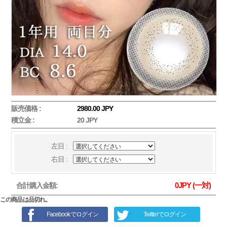
販売価格 :
2980.00 JPY
積立金 :
20 JPY
左目 :
右目 :
0
JPY (一対)
合計購入金額:
この商品は品切れ。
Facebookでログイン
Twitterでログイン