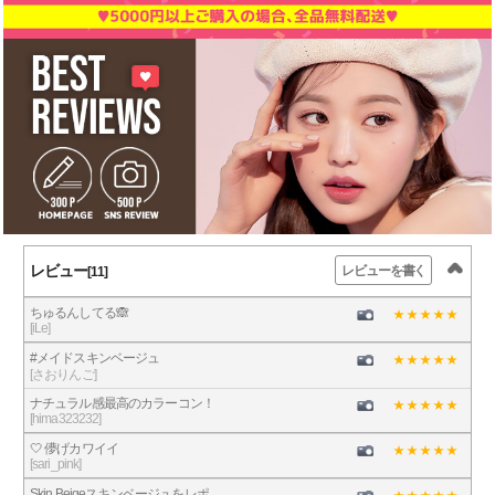
レビュー
レビューを書く
[11]
ちゅるんしてる🙈
[iLe]
#メイドスキンベージュ
[さおりんご]
ナチュラル感最高のカラーコン！
[hima323232]
🤍 儚げカワイイ
[sari_pink]
Skin Beigeスキンベージュをレポ