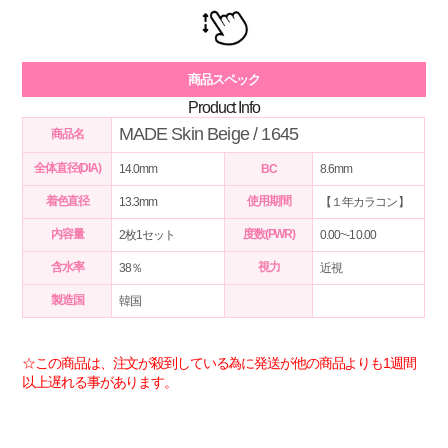
商品スペック
Product Info
MADE Skin Beige / 1645
商品名
全体直径(DIA)
14.0mm
BC
8.6mm
着色直径
使用期間
13.3mm
【１年カラコン】
内容量
度数(PWR)
2枚1セット
0.00~-10.00
含水率
視力
38％
近視
製造国
韓国
☆この商品は、注文が殺到している為に発送が他の商品よりも1週間
以上遅れる事があります。