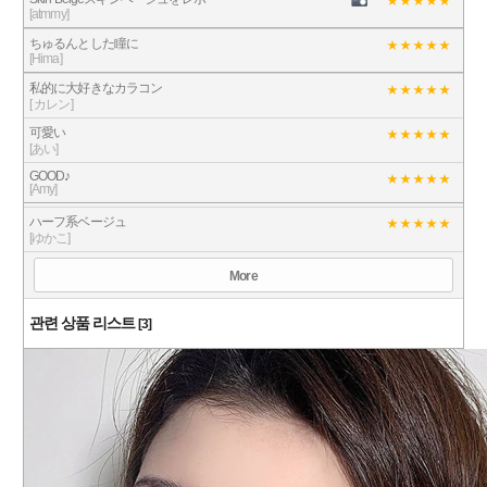
[atmmy]
ちゅるんとした瞳に
[Hima]
私的に大好きなカラコン
[ カレン]
可愛い
[あい]
GOOD♪
[Amy]
ハーフ系ベージュ
[ゆかこ]
More
관련 상품 리스트
[3]