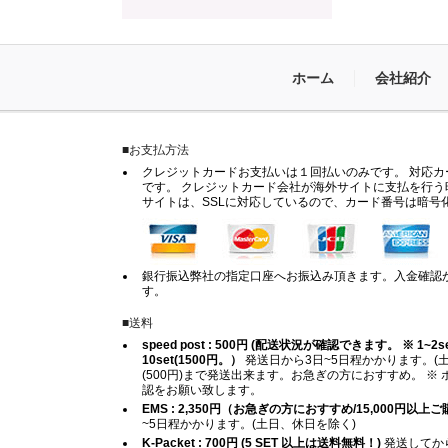
ホーム
会社紹介
■お支払方法
クレジットカードお支払いは１回払いのみです。 対応カードは
です。 クレジットカード会社が海外サイトに支払を行う
サイトは、SSLに対応しているので、カード番号は暗号
銀行振込弊社の指定口座へお振込み頂きます。入金確認
す。
■送料
speed post : 500円 (配送状況が確認できます。 ※ 1~2set (
10set(1500円。）
発送日から3日~5日程かかります。(土
(500円)まで発送出来ます。お急ぎの方におすすめ。 
認をお願い致します。
EMS : 2,350円（お急ぎの方におすすめ/15,000円以
~5日程かかります。(土日、休日を除く)
K-Packet : 700円 (5 SET 以上は送料無料！)
発送してから