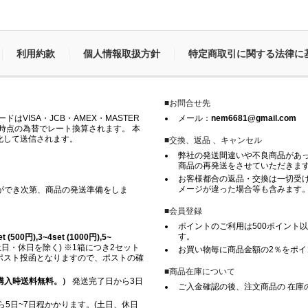
利用約款
個人情報取扱方針
特定商取引に関する法律に
■お問合せ先
VISA・JCB・AMEX・MASTER
メール：
nem6681@gmail.com
時点の為替でレート換算されます。 本
化して送信されます。
■交換、返品 、キャンセル
弊社の発送間違いや不良商品があ
商品の再発送をさせていただきま
お客様都合の返品・交換は一切受け
メージが違った場合等も含みます
ができ次第、商品の発送準備をしま
■会員登録
ポイントのご利用は500ポイント以
す。
500円),3~4set (1000円),5~
日・休日を除く) ※1箱につき2セット
お買い物毎に商品金額の2％をポ
※ ポスト投函となりますので、ポストの確
■商品在庫について
上ご購入時送料無料。）
発送完了日から3日
ご入金確認の後、注文商品の 在庫
5日~7日程かかります。(土日、休日