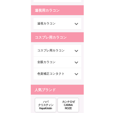
遠視用カラコン
遠視カラコン
コスプレ用カラコン
コスプレ用カラコン
全眼カラコン
色覚補正コンタクト
人気ブランド
ハパ
カンナロゼ
クリスティン
CANNA
HapaKristin
ROZE