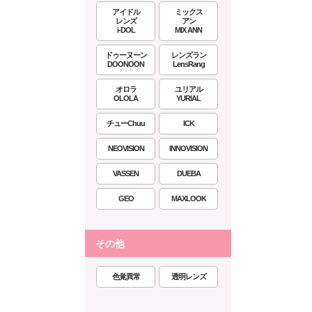
アイドル
ミックス
レンズ
アン
i-DOL
MIX ANN
ドゥーヌーン
レンズラン
DOONOON
LensRang
オロラ
ユリアル
OLOLA
YURIAL
チューChuu
ICK
NEOVISION
INNOVISION
VASSEN
DUEBA
GEO
MAXLOOK
その他
色覚異常
透明レンズ