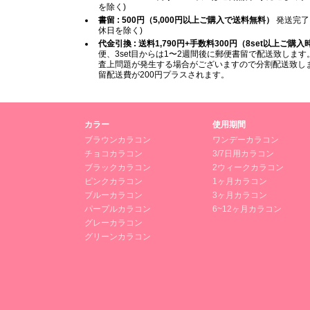
を除く)
書留 : 500円（5,000円以上ご購入で送料無料）
発送完了
休日を除く)
代金引換 : 送料1,790円+手数料300円（8set以上ご購
便、3set目からは1〜2週間後に郵便書留で配送致します。
査上問題が発生する場合がございますので分割配送致します
留配送費が200円プラスされます。
カラー
使用期間
ブラウンカラコン
ワンデーカラコン
チョコカラコン
3/7日用カラコン
ブラックカラコン
2ウィークカラコン
ピンクカラコン
1ヶ月カラコン
ブルーカラコン
3ヶ月カラコン
パープルカラコン
6~12ヶ月カラコン
グレーカラコン
グリーンカラコン