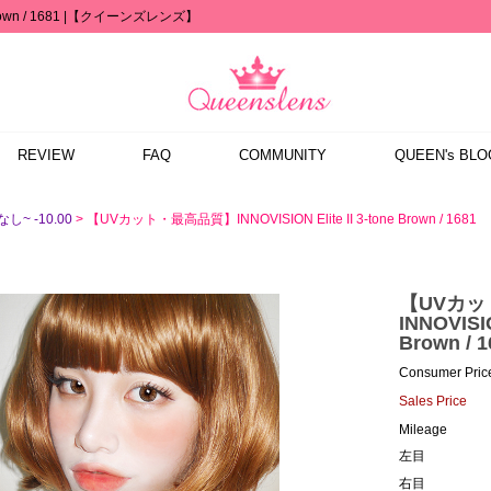
Brown / 1681 |【クイーンズレンズ】
REVIEW
FAQ
COMMUNITY
QUEEN's BLO
> 【UVカット・最高品質】INNOVISION Elite II 3-tone Brown / 1681
し~ -10.00
【UVカ
INNOVISIO
Brown / 1
Consumer Pric
Sales Price
Mileage
左目
右目