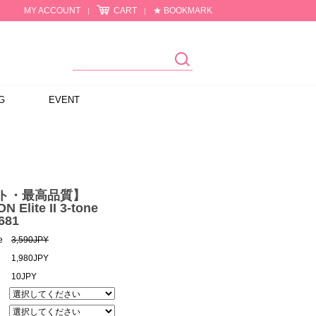
MY ACCOUNT
CART
★ BOOKMARK
|
|
G
EVENT
ット・最高品質】
N Elite II 3-tone
681
e
3,590JPY
1,980JPY
10JPY