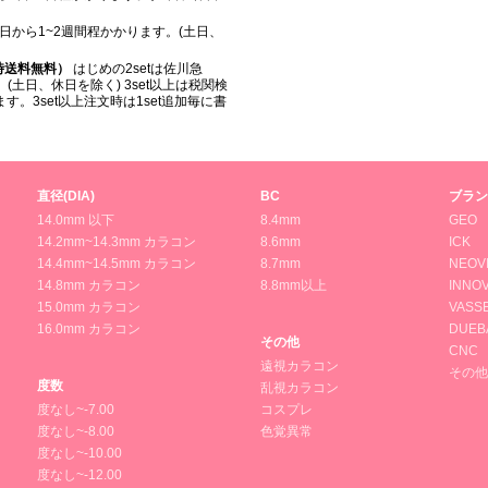
日から1~2週間程かかります。(土日、
入時送料無料）
はじめの2setは佐川急
(土日、休日を除く) 3set以上は税関検
。3set以上注文時は1set追加毎に書
直径(DIA)
BC
ブラン
14.0mm 以下
8.4mm
GEO
14.2mm~14.3mm カラコン
8.6mm
ICK
14.4mm~14.5mm カラコン
8.7mm
NEOV
14.8mm カラコン
8.8mm以上
INNOV
15.0mm カラコン
VASS
16.0mm カラコン
DUEB
その他
CNC
遠視カラコン
その他
度数
乱視カラコン
度なし~-7.00
コスプレ
度なし~-8.00
色覚異常
度なし~-10.00
度なし~-12.00