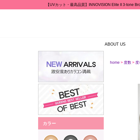
【UVカット・最高品質】INNOVISION Elite II 3-tone 
ABOUT US
>
>
home
度数
度な
カラー