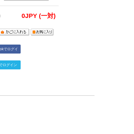
0
JPY (一対)
:
bookでログイ
ン
terでログイン