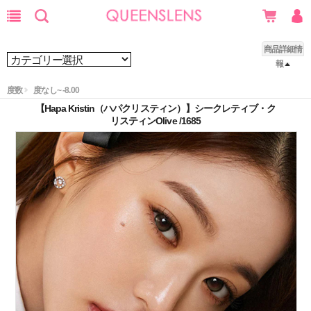
商品詳細情
報
度数
度なし~ -8.00
【Hapa Kristin（ハパクリスティン）】シークレティブ・ク
リスティンOlive /1685