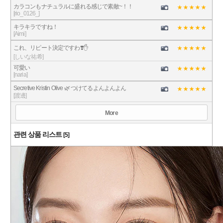
カラコンもナチュラルに盛れる感じで素敵~！！
[rio_0126_]
キラキラですね！
[Aimi]
これ、リピート決定ですわ❣️✋
[しいな祐希]
可愛い
[naria]
Secretive Kristin Olive 🌿 つけてるよんよんよん
[渡邊]
More
관련 상품 리스트
[5]