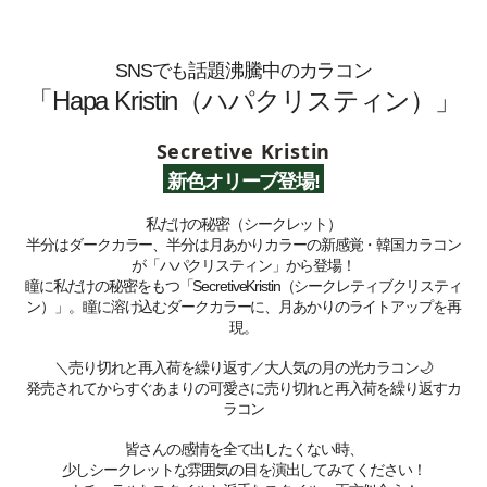
SNSでも話題沸騰中のカラコン
「Hapa Kristin（ハパクリスティン）」
Secretive Kristin
新色オリーブ登場!
私だけの秘密（シークレット）
半分はダークカラー、半分は月あかりカラーの新感覚・韓国カラコン
が「ハパクリスティン」から登場！
瞳に私だけの秘密をもつ「SecretiveKristin（シークレティブクリスティ
ン）」。瞳に溶け込むダークカラーに、月あかりのライトアップを再
現。
＼売り切れと再入荷を繰り返す／大人気の月の光カラコン
🌙
発売されてからすぐあまりの可愛さに売り切れと再入荷を繰り返すカ
ラコン
皆さんの感情を全て出したくない時、
少しシークレットな雰囲気の目を演出してみてください！