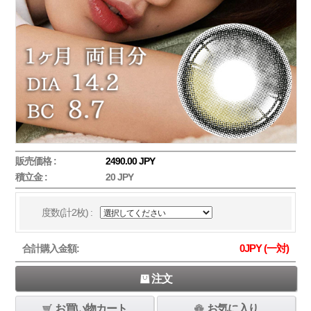
販売価格 :
2490.00 JPY
積立金 :
20 JPY
度数(計2枚) :
0
JPY (一対)
合計購入金額:
注文
お買い物カート
お気に入り