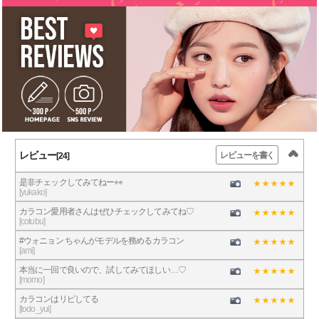
レビュー
レビューを書く
[24]
是非チェックしてみてねー👀
[yukako]
カラコン愛用者さんはぜひチェックしてみてね♡
[cotubu]
#ウォニョン ちゃんがモデルを務めるカラコン
[ami]
本当に一回で良いので、試してみてほしい…♡
[momo]
カラコンはリピしてる
[todo_yui]