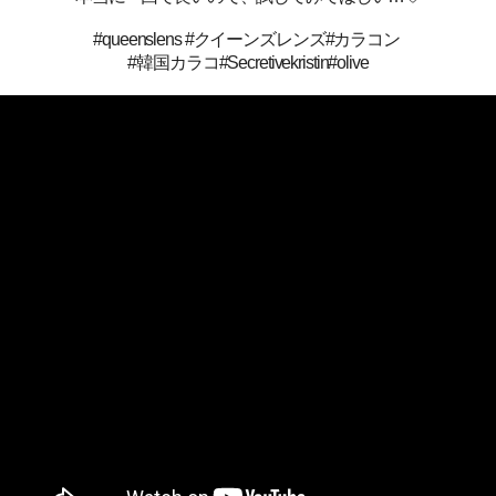
#queenslens #クイーンズレンズ#カラコン
#韓国カラコ#Secretivekristin#olive