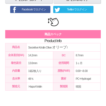
Facebookでログイン
Twitterでログイン
商品スペック
Product Info
オリーブ
商品名
Secretive Kristin Olive
/
全体直径(DIA)
14.2mm
BC
8.7mm
着色直径
使用期間
13.0mm
1ヶ月
内容量
度数(PWR)
1箱2枚入り
0.00~-8.00
含水率
素材
48％
PC+Hydrogel
製造元
製造国
Hapa Kristin
韓国