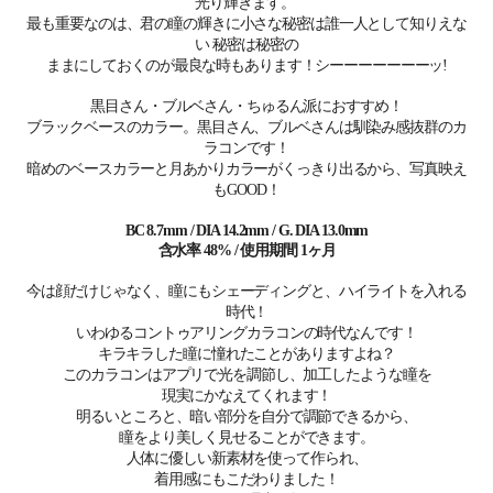
光り輝きます。
最も重要なのは、君の瞳の輝きに小さな秘密は誰一人として知りえな
い 秘密は秘密の
ままにしておくのが最良な時もあります！シーーーーーーーッ!
黒目さん・ブルベさん・ちゅるん派におすすめ！
ブラックベースのカラー。黒目さん、ブルベさんは馴染み感抜群のカ
ラコンです！
暗めのベースカラーと月あかりカラーがくっきり出るから、写真映え
もGOOD！
BC 8.7mm / DIA 14.2mm / G. DIA 13.0mm
含水率 48% / 使用期間
1ヶ月
今は顔だけじゃなく、瞳にもシェーディングと、ハイライトを入れる
時代！
いわゆるコントゥアリングカラコンの時代なんです！
キラキラした瞳に憧れたことがありますよね？
このカラコンはアプリで光を調節し、加工したような瞳を
現実にかなえてくれます！
明るいところと、暗い部分を自分で調節できるから、
瞳をより美しく見せることができます。
人体に優しい新素材を使って作られ、
着用感にもこだわりました！