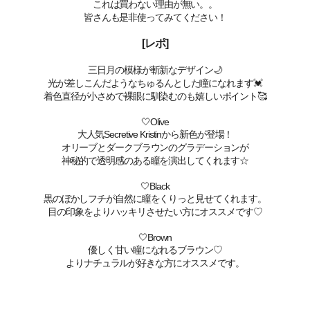
これは買わない理由が無い。。
皆さんも是非使ってみてください！
[レポ]
三日月の模様が斬新なデザイン🌙
光が差しこんだようなちゅるんとした瞳になれます💓
着色直径が小さめで裸眼に馴染むのも嬉しいポイント🥰
🤍Olive
大人気Secretive Kristinから新色が登場！
オリーブとダークブラウンのグラデーションが
神秘的で透明感のある瞳を演出してくれます☆
🤍Black
黒のぼかしフチが自然に瞳をくりっと見せてくれます。
目の印象をよりハッキリさせたい方にオススメです♡
🤍Brown
優しく甘い瞳になれるブラウン♡
よりナチュラルが好きな方にオススメです。