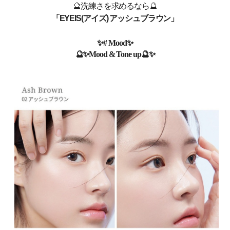
🔮
洗練さを求めるなら
🔮
「EYEIS(
アイズ)
アッシュブラウン」
✨
# Mood
✨
🔮
✨
Mood & Tone up🔮
✨