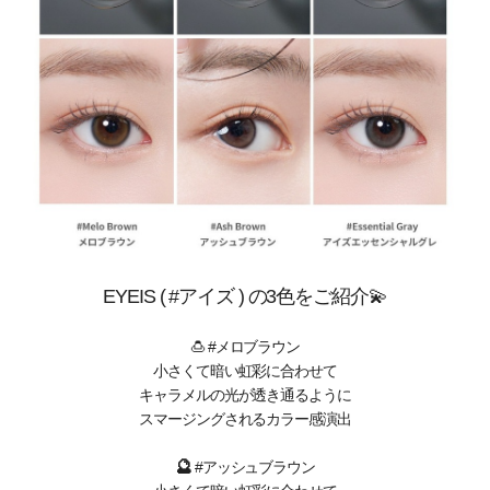
EYEIS ( #アイズ ) の3色をご紹介💫️
🍮 #メロブラウン
小さくて暗い虹彩に合わせて
キャラメルの光が透き通るように
スマージングされるカラー感演出
🔮
#アッシュブラウン