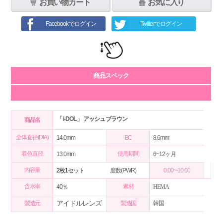
お買い物カート
お気に入り
Facebookでログイン
Twitterでログイン
商品スペック
「 i-DOL」 アッシュブラウン
商品名
全体直径(DIA)
14.0mm
BC
8.6mm
着色直径
使用期間
13.0mm
6~12ヶ月
内容量
2枚1セット
度数(PWR)
0.00~-10.00
含水率
素材
40％
HEMA
アイドルレンズ
製造元
製造国
韓国