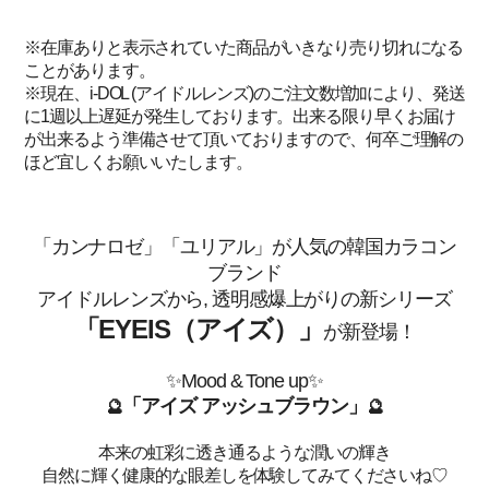
※在庫ありと表示されていた商品がいきなり売り切れになる
ことがあります。
※現在、i-DOL (アイドルレンズ)のご注文数増加により、発送
に1週以上遅延が発生しております。出来る限り早くお届け
が出来るよう準備させて頂いておりますので、何卒ご理解の
ほど宜しくお願いいたします。
「カンナロゼ」「ユリアル」が人気の韓国カラコン
ブランド
アイドルレンズから,
透明感爆上がりの新シリーズ
「EYEIS（アイズ）」
が新登場！
✨
Mood & Tone up
✨
「
アイズ
アッシュブラウン
」
🔮
🔮
本来の虹彩に透き通るような潤いの輝き
自然に輝く健康的な眼差しを体験してみてくださいね♡