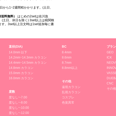
日から1~2週間程かかります。(土日、
入時送料無料）
はじめの2setは佐川急
(土日、休日を除く) 3set以上は税関検
。3set以上注文時は1set追加毎に書
直径(DIA)
BC
ブラン
14.0mm 以下
8.4mm
GEO
14.2mm~14.3mm カラコン
8.6mm
ICK
14.4mm~14.5mm カラコン
8.7mm
NEOV
14.8mm カラコン
8.8mm以上
INNOV
15.0mm カラコン
VASS
16.0mm カラコン
DUEB
その他
CNC
遠視カラコン
その他
度数
乱視カラコン
度なし~-7.00
コスプレ
度なし~-8.00
色覚異常
度なし~-10.00
度なし~-12.00