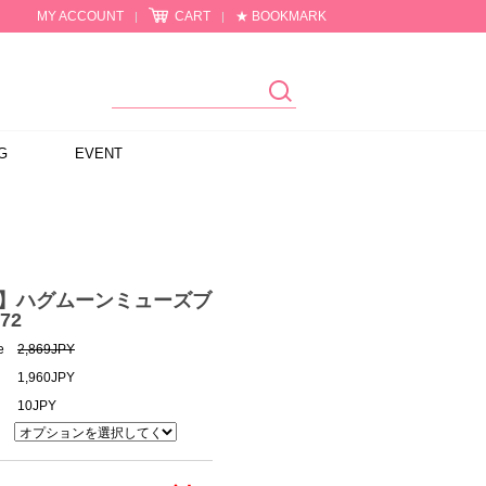
MY ACCOUNT
CART
★ BOOKMARK
|
|
G
EVENT
M】ハグムーンミューズブ
72
e
2,869JPY
1,960JPY
10JPY