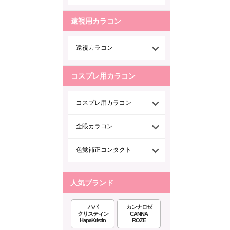
遠視用カラコン
遠視カラコン
コスプレ用カラコン
コスプレ用カラコン
全眼カラコン
色覚補正コンタクト
人気ブランド
ハパ
カンナロゼ
クリスティン
CANNA
HapaKristin
ROZE