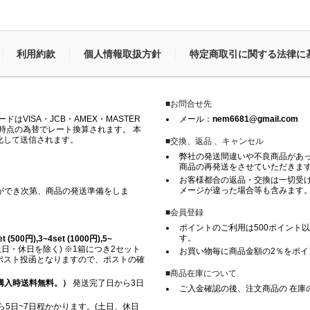
利用約款
個人情報取扱方針
特定商取引に関する法律に
■お問合せ先
VISA・JCB・AMEX・MASTER
メール：
nem6681@gmail.com
時点の為替でレート換算されます。 本
化して送信されます。
■交換、返品 、キャンセル
弊社の発送間違いや不良商品があ
商品の再発送をさせていただきま
お客様都合の返品・交換は一切受け
メージが違った場合等も含みます
ができ次第、商品の発送準備をしま
■会員登録
ポイントのご利用は500ポイント以
す。
500円),3~4set (1000円),5~
日・休日を除く) ※1箱につき2セット
お買い物毎に商品金額の2％をポ
※ ポスト投函となりますので、ポストの確
■商品在庫について
上ご購入時送料無料。）
発送完了日から3日
ご入金確認の後、注文商品の 在庫
5日~7日程かかります。(土日、休日