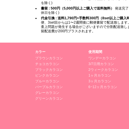
を除く)
書留 : 500円（5,000円以上ご購入で送料無料）
発送完了
休日を除く)
代金引換 : 送料1,790円+手数料300円（8set以上ご購
便、3set目からは1〜2週間後に郵便書留で配送致します。
査上問題が発生する場合がございますので分割配送致します
留配送費が200円プラスされます。
カラー
使用期間
ブラウンカラコン
ワンデーカラコン
チョコカラコン
3/7日用カラコン
ブラックカラコン
2ウィークカラコン
ピンクカラコン
1ヶ月カラコン
ブルーカラコン
3ヶ月カラコン
パープルカラコン
6~12ヶ月カラコン
グレーカラコン
グリーンカラコン