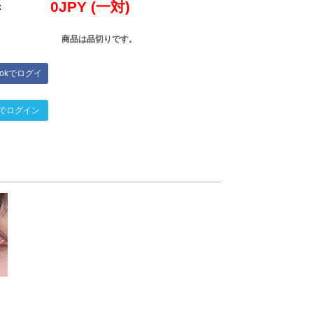
0
JPY (一対)
:
商品は品切りです。
bookでログイ
ン
terでログイン