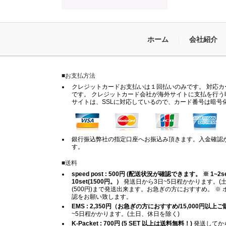
ホーム
会社紹介
■お支払方法
クレジットカードお支払いは１回払いのみです。 対応カードは
です。 クレジットカード会社が海外サイトに支払を行う
サイトは、SSLに対応しているので、カード番号は暗号
銀行振込弊社の指定口座へお振込み頂きます。入金確認
す。
■送料
speed post : 500円 (配送状況が確認できます。 ※ 1~2set (
10set(1500円。）
発送日から3日~5日程かかります。(土
(500円)まで発送出来ます。お急ぎの方におすすめ。 
認をお願い致します。
EMS : 2,350円（お急ぎの方におすすめ/15,000円以
~5日程かかります。(土日、休日を除く)
K-Packet : 700円 (5 SET 以上は送料無料！)
発送してから