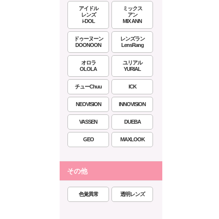
アイドル
ミックス
レンズ
アン
i-DOL
MIX ANN
ドゥーヌーン
レンズラン
DOONOON
LensRang
オロラ
ユリアル
OLOLA
YURIAL
チューChuu
ICK
NEOVISION
INNOVISION
VASSEN
DUEBA
GEO
MAXLOOK
その他
色覚異常
透明レンズ