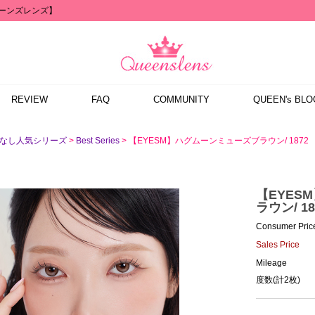
クイーンズレンズ】
REVIEW
FAQ
COMMUNITY
QUEEN's BLO
>
> 【EYESM】ハグムーンミューズブラウン/ 1872
度なし人気シリーズ
Best Series
【EYES
ラウン/ 18
Consumer Pric
Sales Price
Mileage
度数(計2枚)