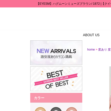
【EYESM】ハグムーンミューズブラウン/ 1872 |【
ABOUT US
>
home
度あり 
カラー