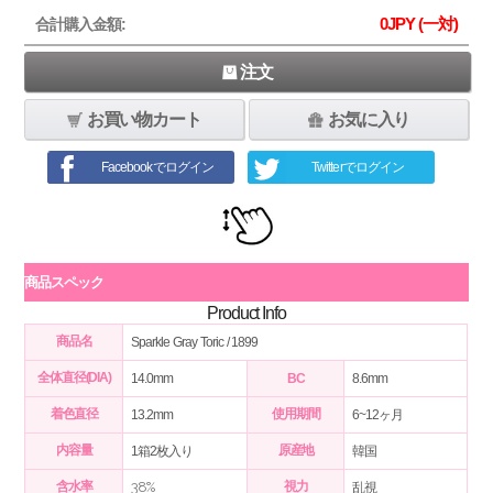
0
JPY (一対)
合計購入金額:
注文
お買い物カート
お気に入り
Facebookでログイン
Twitterでログイン
商品スペック
Product Info
商品名
Sparkle Gray Toric / 1899
全体直径(DIA)
14.0mm
BC
8.6mm
着色直径
使用期間
13.2mm
6~12ヶ月
内容量
原産地
1箱2枚入り
韓国
含水率
38%
視力
乱視