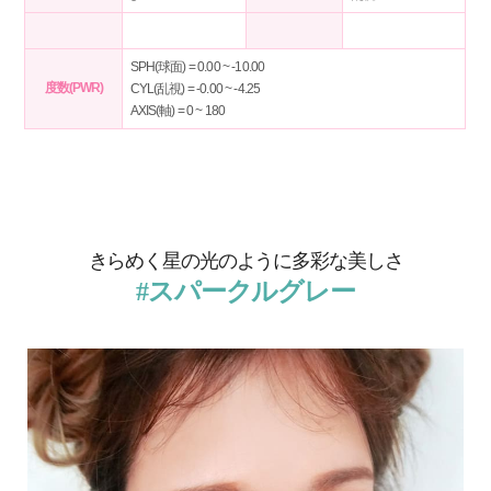
SPH(球面) = 0.00 ~ -10.00
度数(PWR)
CYL(乱視) = -0.00 ~ -4.25
AXIS(軸) = 0 ~ 180
きらめく星の光のように多彩な美しさ
#スパークル
グレー