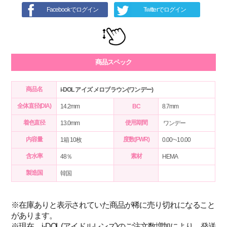
Facebookでログイン
Twitterでログイン
商品スペック
商品名
i-DOL アイズ メロブラウン(ワンデー)
全体直径(DIA)
14.2mm
BC
8.7mm
着色直径
使用期間
13.0mm
ワンデー
内容量
度数(PWR)
1箱 10枚
0.00~-10.00
含水率
素材
48％
HEMA
製造国
韓国
※在庫ありと表示されていた商品が稀に売り切れになること
があります。
※現在、i-DOL (アイドルレンズ)のご注文数増加により、発送