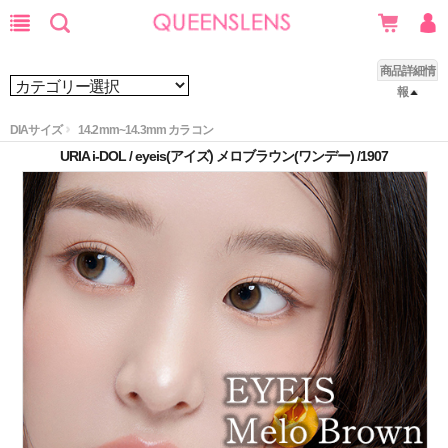
商品詳細情
報
DIAサイズ
14.2mm~14.3mm カラコン
URIA i-DOL / eyeis(アイズ) メロブラウン(ワンデー) /1907