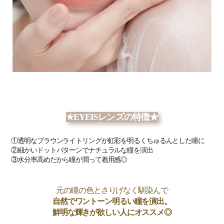
★EYEIS
レンズの特徴★
①透明なブラウンライトリングが虹彩を明るくちゅるんとした瞳に
②細かいドットパターンでナチュラルな瞳を演出
③水分率高めだから瞳が潤って着用感◎
元の瞳の色とさりげなく馴染んで
自然でワントーン明るい瞳を演出。
鮮明な輝きが欲しい人にオススメ◎