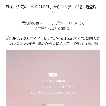
韓国で人気の「YURIA i-DOL」からワンデー が遂に新登場！
✨
元の瞳の色を1トーンブライトUPさせて
ツヤ感たっぷりの瞳に。