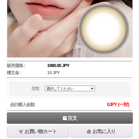
販売価格 :
1980.00 JPY
積立金 :
10 JPY
度数 :
0
JPY (一対)
合計購入金額:
注文
お買い物カート
お気に入り