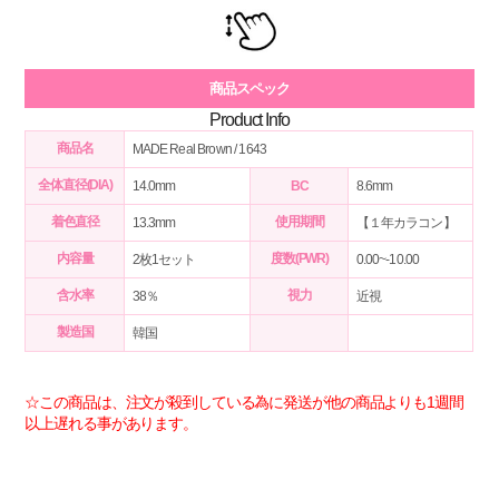
商品スペック
Product Info
商品名
MADE Real Brown
/ 1643
全体直径(DIA)
14.0mm
BC
8.6mm
着色直径
使用期間
13.3mm
【１年カラコン】
内容量
度数(PWR)
2枚1セット
0.00~-10.00
含水率
視力
38％
近視
製造国
韓国
☆この商品は、注文が殺到している為に発送が他の商品よりも1週間
以上遅れる事があります。