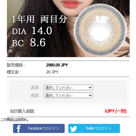
販売価格 :
2980.00 JPY
積立金 :
20 JPY
左目 :
右目 :
0
JPY (一対)
合計購入金額:
この商品は品切れ。
Facebookでログイン
Twitterでログイン