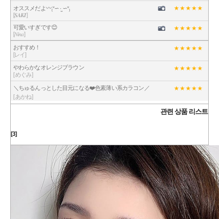
オススメだよ〰₍ᐡ∽ ·̫ ∽ᐡ₎
[𝑺𝑨𝑲𝑰]
可愛いすぎです😊
[𝑁𝑖𝑛𝑎]
おすすめ！
[レイ]
やわらかなオレンジブラウン
[ めぐみ]
＼ちゅるんっとした目元になる❤️色素薄い系カラコン／
[ あかね]
관련 상품 리스트
[3]