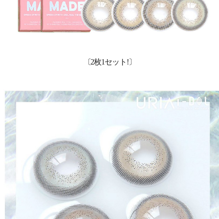
〔2枚1セット!〕