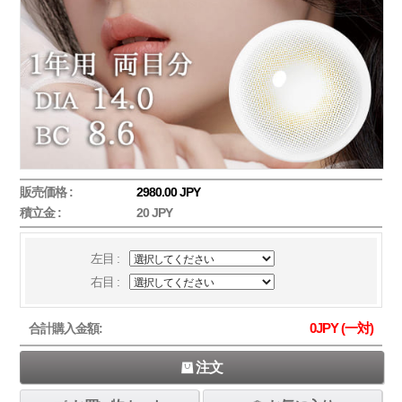
販売価格 :
2980.00 JPY
積立金 :
20 JPY
左目 :
右目 :
0
JPY (一対)
合計購入金額:
注文