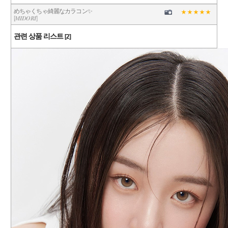
めちゃくちゃ綺麗なカラコン✨
[𝑴𝑰𝑫𝑶𝑹𝑰]
관련 상품 리스트
[2]