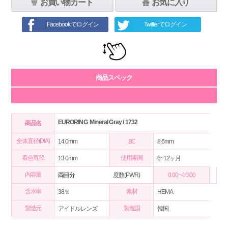
お買い物カート
お気に入り
Facebookでログイン
Twitterでログイン
商品スペック
EURORING Mineral Gray / 1732
商品名
全体直径(DIA)
14.0mm
BC
8.6mm
着色直径
使用期間
13.0mm
6~12ヶ月
内容量
両目分
度数(PWR)
0.00~-10.00
含水率
素材
38％
HEMA
製造元
製造国
アイドルレンズ
韓国