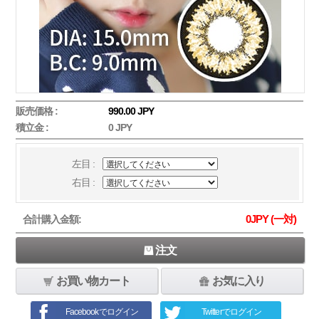
販売価格 :
990.00 JPY
積立金 :
0 JPY
左目 :
右目 :
0
JPY (一対)
合計購入金額:
注文
お買い物カート
お気に入り
Facebookでログイン
Twitterでログイン