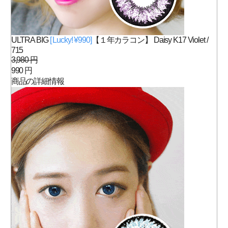
ULTRA BIG
[ Lucky! ¥990]
【１年カラコン】 Daisy K17 Violet /
715
3,980 円
990 円
商品の詳細情報