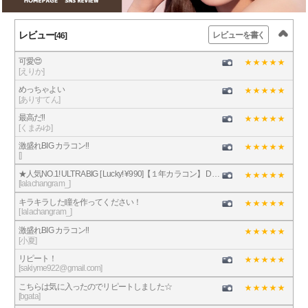
レビュー
レビューを書く
[46]
可愛😍
[えりか]
めっちゃよい
[ありすてん]
最高だ‼️
[くまみゆ]
激盛れBIG カラコン‼️
[]
★人気NO.1! ULTRA BIG [ Lucky! ¥990]【１年カラコン】 Daisy K17 Brown / 711
[lalachangram_]
キラキラした瞳を作ってください！
[ lalachangram_]
激盛れBIG カラコン‼️
[小夏]
リピート！
[sakiyme922@gmail.com]
こちらは気に入ったのでリピートしました☆
[bgata]