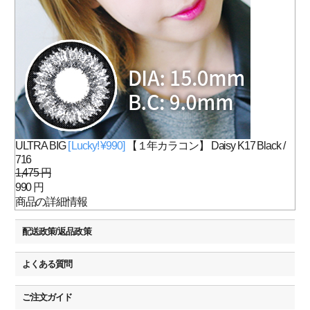
ULTRA BIG
[ Lucky! ¥990]
【１年カラコン】 Daisy K17 Black /
716
1,475 円
990 円
商品の詳細情報
配送政策/返品政策
よくある質問
ご注文ガイド