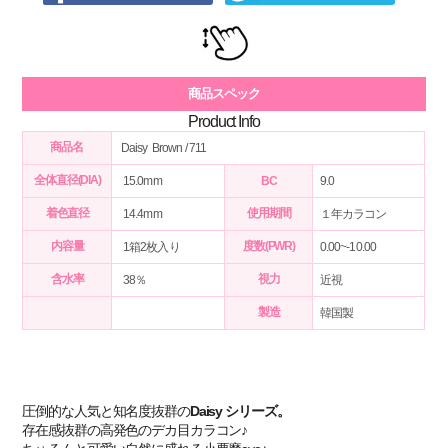
商品スペック
Product Info
商品名
Daisy Brown / 711
全体直径(DIA)
15.0mm
BC
9.0
着色直径
使用期間
14.4mm
１年カラコン
内容量
度数(PWR)
1箱2枚入り
0.00~-10.00
含水率
視力
38％
近視
製造
韓国製
圧倒的な人気と知名度抜群の
Daisy シリーズ。
存在感抜群の高発色のデカ目カラコン♪