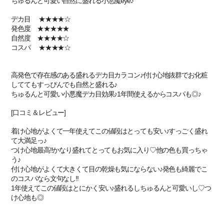
ちゅるんと可愛い自然に盛れる小悪魔eye♪
デカ目 ★★★★☆
発色度 ★★★★★
自然度 ★★★★☆
コスパ ★★★★☆
高発色で存在感のある盛れるデカ目カラコン♪付け心地抜群でお化粧
しててもすっぴんでも自然と盛れる♪
ちゅるんと可愛い小悪魔デカ目効果♪1年間使えるからコスパも◎♪
[口コミ＆レビュー]
着け心地がよくて一年使えてこの値段はとっても安い♪すっごく盛れ
て大満足っ♪
つけ心地最高!!かなり盛れてとってもお気に入り♡他の色も買っちゃ
う♪
付け心地がよくて大きくて目の乾燥も気にならない♪発色も綺麗でこ
のコスパなら文句なし!!
1年使えてこの値段はとにかく安い♪盛れるしちゅるんと可愛いし♡つ
け心地も◎