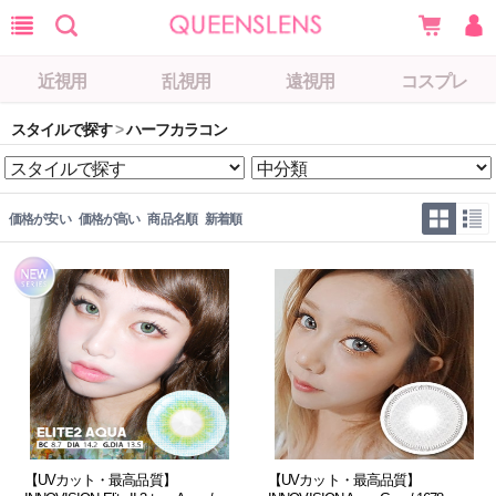
近視用
乱視用
遠視用
コスプレ
スタイルで探す
>
ハーフカラコン
価格が安い
価格が高い
商品名順
新着順
【UVカット・最高品質】
【UVカット・最高品質】