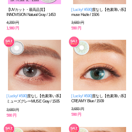
【UVカット・最高品質】
[ Lucky! ¥590]
度なし【色素薄い系】
INNOVISION Natural Gray / 1453
muse Hazle / 1506
4,200 円
3,683 円
1,980 円
590 円
[ Lucky! ¥590]
度なし【色素薄い系】
[ Lucky! ¥590]
度なし【色素薄い系】
CREAMY Blue / 1509
ミューズグレーMUSE Gray / 1505
3,683 円
3,683 円
590 円
590 円