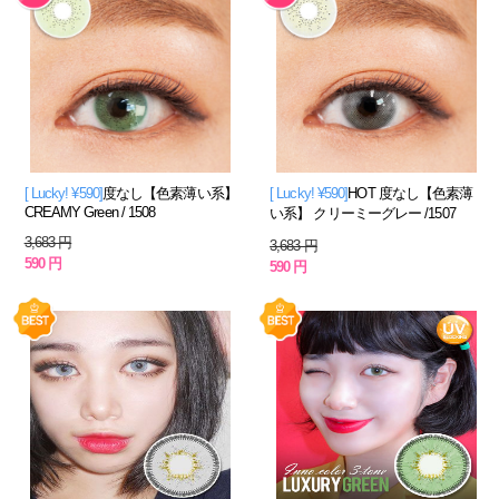
[ Lucky! ¥590]
度なし【色素薄い系】
[ Lucky! ¥590]
HOT 度なし【色素薄
CREAMY Green / 1508
い系】 クリーミーグレー /1507
3,683 円
3,683 円
590 円
590 円