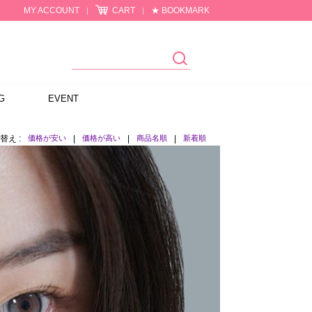
MY ACCOUNT
CART
★ BOOKMARK
|
|
G
EVENT
替え :
価格が安い
|
価格が高い
|
商品名順
|
新着順