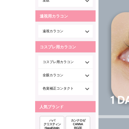
度数
遠視用カラコン
遠視カラコン
コスプレ用カラコン
コスプレ用カラコン
全眼カラコン
色覚補正コンタクト
人気ブランド
ハパ
カンナロゼ
クリスティン
CANNA
HapaKristin
ROZE