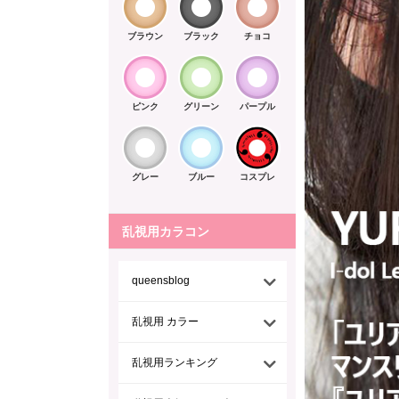
ブラウン
ブラック
チョコ
ピンク
グリーン
パープル
グレー
ブルー
コスプレ
乱視用カラコン
queensblog
乱視用 カラー
乱視用ランキング