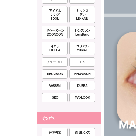
アイドル
ミックス
レンズ
アン
i-DOL
MIX ANN
ドゥーヌーン
レンズラン
DOONOON
LensRang
オロラ
ユリアル
OLOLA
YURIAL
チューChuu
ICK
NEOVISION
INNOVISION
VASSEN
DUEBA
GEO
MAXLOOK
その他
色覚異常
透明レンズ