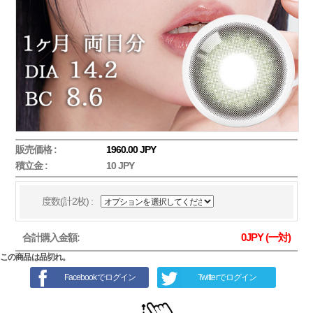
販売価格 :
1960.00 JPY
積立金 :
10 JPY
度数(計2枚) :
0
JPY (一対)
合計購入金額:
この商品は品切れ。
Facebookでログイン
Twitterでログイン