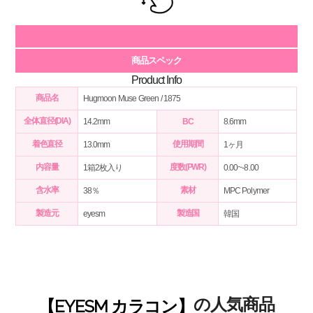
商品スペック
Product Info
商品名
Hugmoon Muse Green / 1875
全体直径(DIA)
14.2mm
BC
8.6mm
着色直径
使用期間
13.0mm
1ヶ月
内容量
度数(PWR)
1箱2枚入り
0.00~-8.00
含水率
素材
38％
MPC Polymer
製造元
製造国
eyesm
韓国
の人気
商品
【
EYESM
カラコン】