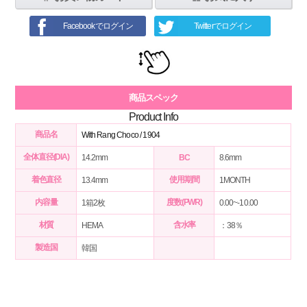
Facebookでログイン
Twitterでログイン
商品スペック
Product Info
商品名
With Rang Choco / 1904
全体直径(DIA)
14.2mm
BC
8.6mm
着色直径
使用期間
13.4mm
1MONTH
内容量
度数(PWR)
1箱2枚
0.00~-10.00
材質
含水率
HEMA
：38％
製造国
韓国