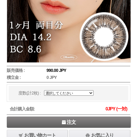
販売価格 :
990.00 JPY
積立金 :
0 JPY
度数(計2枚) :
0
JPY (一対)
合計購入金額:
注文
お買い物カート
お気に入り