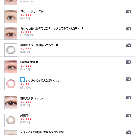
[sakurachan]
🤍ウォータリーグレー
★★★★★
[NARIA]
ちゃんと盛れるのでぜひチェックしてみてください！！！
★★★★★
[__hamuta]
綺麗なカラー😍似合ってるにょ💙
★★★★★
[ERINA]
So beautiful ❤️
★★★★★
[NARIA]
すっぴんでもそんな浮かない。
★★★★
[みいやん]
乱視用カラコン︎︎𓂃⟡.·
★★★★★
[ERINA]
綺麗🙂
★★★★★
[ERINA]
▼ちゅるん♡絶妙くすみカラコン🐰🫧