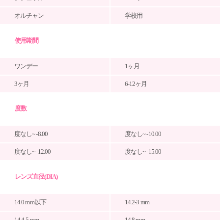
オルチャン
学校用
使用期間
ワンデー
1ヶ月
3ヶ月
6-12ヶ月
度数
度なし~ -8.00
度なし~ -10.00
度なし~ -12.00
度なし~ -15.00
レンズ直径(DIA)
14.0 mm以下
14.2-3 mm
14.4-5 mm
14.8 mm