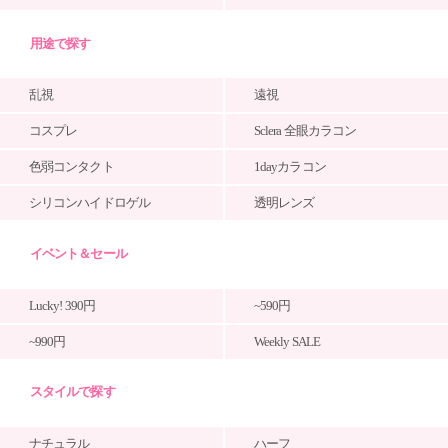
用途で探す
乱視
遠視
コスプレ
Sclera 全眼カラコン
色弱コンタクト
1dayカラコン
シリコンハイドロゲル
透明レンズ
イベント＆セール
Lucky! 390円
~590円
~990円
Weekly SALE
スタイルで探す
ナチュラル
ハーフ