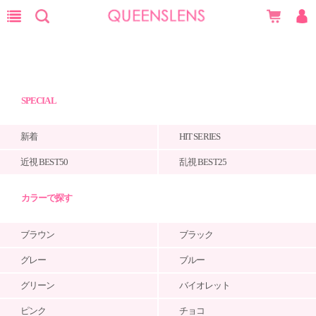
SPECIAL
新着
HIT SERIES
近視 BEST50
乱視 BEST25
カラーで探す
ブラウン
ブラック
グレー
ブルー
グリーン
バイオレット
ピンク
チョコ