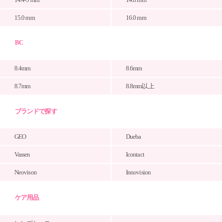
15.0 mm
16.0 mm
BC
8.4mm
8.6mm
8.7mm
8.8mm以上
ブランドで探す
GEO
Dueba
Vassen
Icontact
Neovison
Innovision
ケア用品