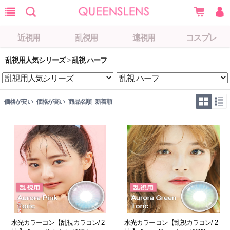
近視用
乱視用
遠視用
コスプレ
乱視用人気シリーズ
>
乱視 ハーフ
価格が安い
価格が高い
商品名順
新着順
水光カラーコン【乱視カラコン/ 2
水光カラーコン【乱視カラコン/ 2