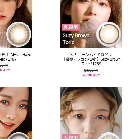
 】 Mystic Haze
シリコーンハイドロゲル
ric / 1797
【乱視カラコン/ 2枚 】Suzy Brown
Toric / 1759
980 円
80 JPY
8,980 円
4,980 JPY