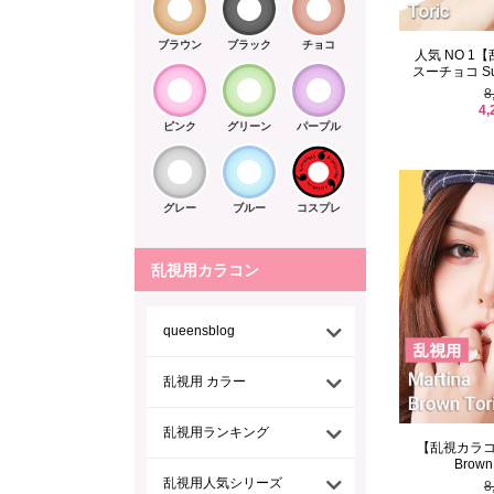
ブラウン
ブラック
チョコ
人気 NO 1
スーチョコ Su C
8
4,
ピンク
グリーン
パープル
グレー
ブルー
コスプレ
乱視用カラコン
queensblog
乱視用 カラー
乱視用ランキング
【乱視カラコン/
Brown 
乱視用人気シリーズ
8