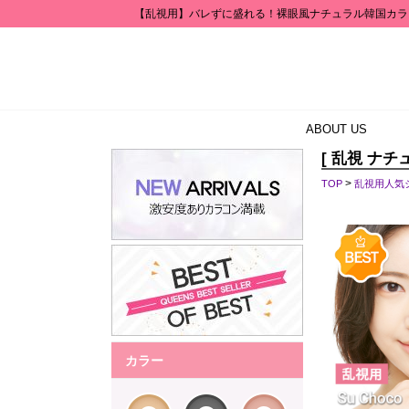
【乱視用】バレずに盛れる！裸眼風ナチュラル韓国カラコ
ABOUT US
[ 乱視 ナチ
>
TOP
乱視用人気
カラー