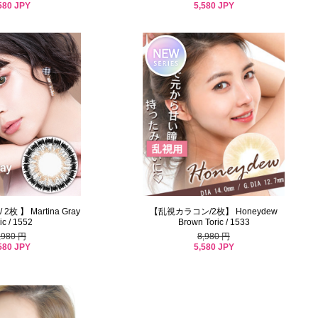
580 JPY
5,580 JPY
 】 Martina Gray
【乱視カラコン/2枚】 Honeydew
ic / 1552
Brown Toric / 1533
,980 円
8,980 円
580 JPY
5,580 JPY