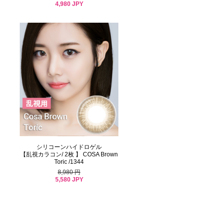
4,980 JPY
シリコーンハイドロゲル
【乱視カラコン/ 2枚 】 COSA Brown
Toric /1344
8,980 円
5,580 JPY