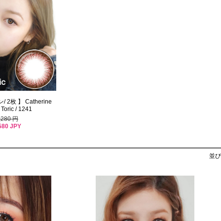
2枚 】 Catherine
Toric / 1241
,280 円
580 JPY
並び