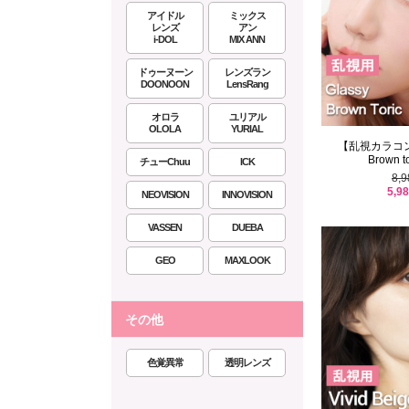
アイドル
ミックス
レンズ
アン
i-DOL
MIX ANN
ドゥーヌーン
レンズラン
DOONOON
LensRang
オロラ
ユリアル
OLOLA
YURIAL
【乱視カラコン/ 
Brown to
チューChuu
ICK
8,
5,9
NEOVISION
INNOVISION
VASSEN
DUEBA
GEO
MAXLOOK
その他
色覚異常
透明レンズ