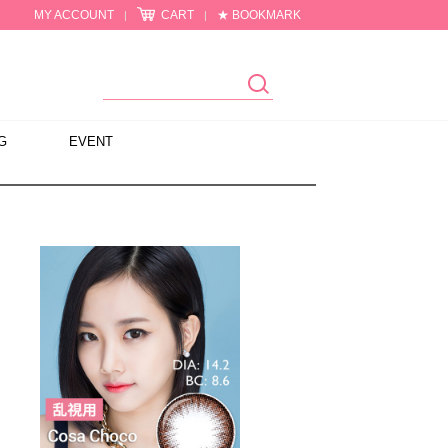
MY ACCOUNT
CART
★ BOOKMARK
|
|
G
EVENT