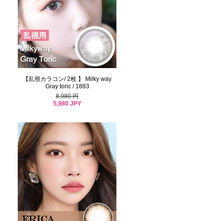
【乱視カラコン/ 2枚 】 Milky way
Gray toric / 1883
8,980 円
5,980 JPY