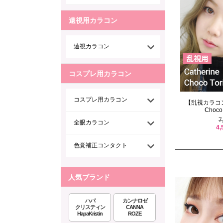
遠視用カラコン
遠視カラコン
コスプレ用カラコン
コスプレ用カラコン
【乱視カラコン/ 
Choco 
7
全眼カラコン
4,
色覚補正コンタクト
人気ブランド
ハパ
カンナロゼ
クリスティン
CANNA
HapaKristin
ROZE