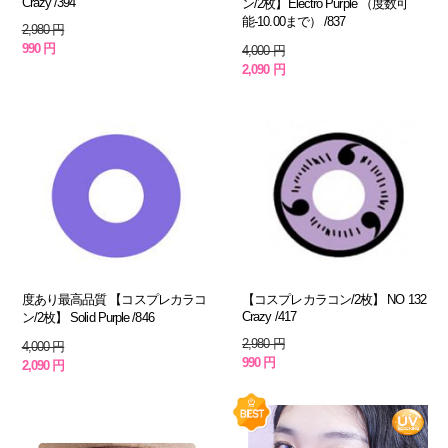
Crazy /394
ン/2枚】Electro Purple （度数可
能-10.00まで） /837
2,980 円
990 円
4,000 円
2,090 円
度あり最高品質 【コスプレカラコ
【コスプレカラコン/2枚】 NO 132
Crazy /417
ン/2枚】 Solid Purple /846
2,980 円
4,000 円
990 円
2,090 円