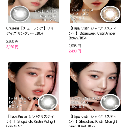
Chuulens【チューレンズ】リリー
【Hapa Kristin（ハパクリスティ
デイズ サングレー /1867
ン）】 Bittersweet Kristin Amber
Brown /1864
2,980 円
2,998 円
2,160 円
2,490 円
【Hapa Kristin（ハパクリスティ
【Hapa Kristin（ハパクリスティ
ン）】 Shopaholic Kristin Midnight
ン）】Shopaholic Kristin Midnight
Gray /1857
Gray (1Day) /1856