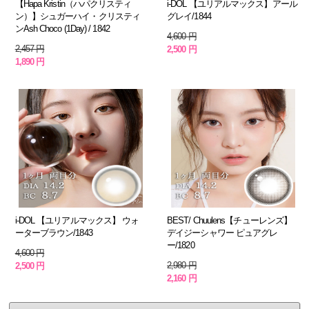
【Hapa Kristin（ハパクリスティ
i-DOL 【ユリアルマックス】アール
ン）】シュガーハイ・クリスティ
グレイ/1844
ンAsh Choco (1Day) / 1842
4,600 円
2,457 円
2,500 円
1,890 円
i-DOL 【ユリアルマックス】 ウォ
BEST/ Chuulens【チューレンズ】
ーターブラウン/1843
デイジーシャワー ピュアグレ
ー/1820
4,600 円
2,980 円
2,500 円
2,160 円