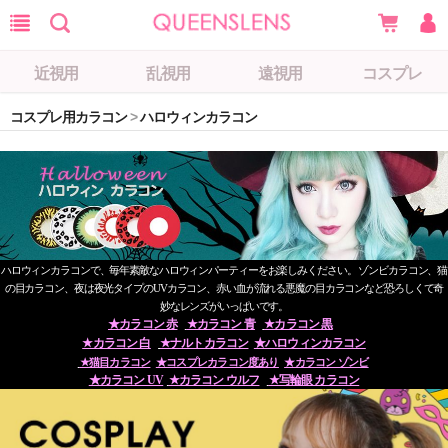
近視用
乱視用
遠視用
コスプレ
コスプレ用カラコン
>
ハロウィンカラコン
ハロウィンカラコンで、毎年素敵なハロウィンパーティーをお楽しみください。 ゾンビカラコン、猫
の目カラコン、夜は夜光タイプのUVカラコン、赤い血が流れる悪魔の目カラコンなど恐ろしくて奇
妙なレンズがいっぱいです。
★カラコン 赤
★カラコン 青
★カラコン 黒
★カラコン 白
★ナルトカラコン
★ハロウィンカラコン
★猫目カラコン
★コスプレカラコン度あり
★カラコン ゾンビ
★カラコン UV
★カラコン ウルフ
★写輪眼 カラコン