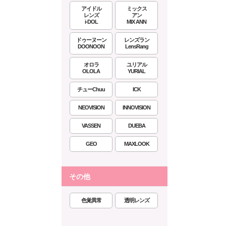
アイドル
ミックス
レンズ
アン
i-DOL
MIX ANN
ドゥーヌーン
レンズラン
DOONOON
LensRang
オロラ
ユリアル
OLOLA
YURIAL
チューChuu
ICK
NEOVISION
INNOVISION
VASSEN
DUEBA
GEO
MAXLOOK
その他
色覚異常
透明レンズ