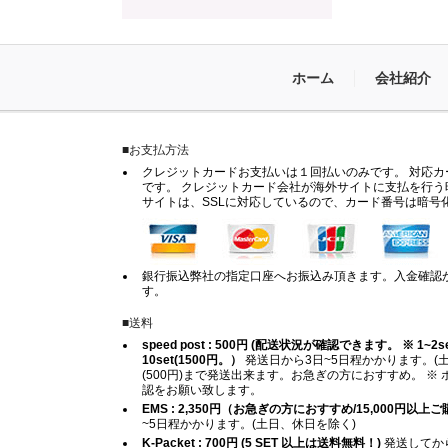
ホーム
会社紹介
■お支払方法
クレジットカードお支払いは１回払いのみです。 対応カードは
です。 クレジットカード会社が海外サイトに支払を行う
サイトは、SSLに対応しているので、カード番号は暗号
銀行振込弊社の指定口座へお振込み頂きます。入金確認
す。
■送料
speed post : 500円 (配送状況が確認できます。 ※ 1~2set (
10set(1500円。）
発送日から3日~5日程かかります。(土
(500円)まで発送出来ます。お急ぎの方におすすめ。 
認をお願い致します。
EMS : 2,350円（お急ぎの方におすすめ/15,000円以
~5日程かかります。(土日、休日を除く)
K-Packet : 700円 (5 SET 以上は送料無料！)
発送してから