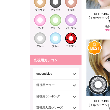
ブラウン
ブラック
チョコ
ULTRA BIG
【１年カラコン】 Dai
3,
ピンク
グリーン
パープル
99
グレー
ブルー
コスプレ
乱視用カラコン
queensblog
乱視用 カラー
乱視用ランキング
ULTRA BIG
【１年カラコン】 Dai
乱視用人気シリーズ