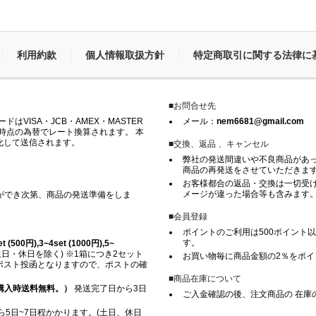
利用約款
個人情報取扱方針
特定商取引に関する法律に
■お問合せ先
VISA・JCB・AMEX・MASTER
メール：
nem6681@gmail.com
時点の為替でレート換算されます。 本
化して送信されます。
■交換、返品 、キャンセル
弊社の発送間違いや不良商品があ
商品の再発送をさせていただきま
お客様都合の返品・交換は一切受け
メージが違った場合等も含みます
ができ次第、商品の発送準備をしま
■会員登録
ポイントのご利用は500ポイント以
す。
500円),3~4set (1000円),5~
日・休日を除く) ※1箱につき2セット
お買い物毎に商品金額の2％をポ
※ ポスト投函となりますので、ポストの確
■商品在庫について
上ご購入時送料無料。）
発送完了日から3日
ご入金確認の後、注文商品の 在庫
5日~7日程かかります。(土日、休日