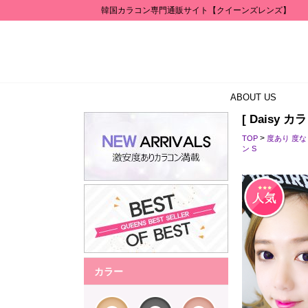
韓国カラコン専門通販サイト【クイーンズレンズ】
ABOUT US
[ Daisy カ
>
TOP
度あり 度
ン S
カラー