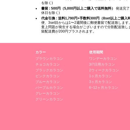
を除く)
書留 : 500円（5,000円以上ご購入で送料無料）
発送完了
休日を除く)
代金引換 : 送料1,790円+手数料300円（8set以上ご購
便、3set目からは1〜2週間後に郵便書留で配送致します。
査上問題が発生する場合がございますので分割配送致します
留配送費が200円プラスされます。
カラー
使用期間
ブラウンカラコン
ワンデーカラコン
チョコカラコン
3/7日用カラコン
ブラックカラコン
2ウィークカラコン
ピンクカラコン
1ヶ月カラコン
ブルーカラコン
3ヶ月カラコン
パープルカラコン
6~12ヶ月カラコン
グレーカラコン
グリーンカラコン