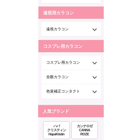
遠視用カラコン
遠視カラコン
コスプレ用カラコン
コスプレ用カラコン
全眼カラコン
色覚補正コンタクト
人気ブランド
ハパ
カンナロゼ
クリスティン
CANNA
HapaKristin
ROZE