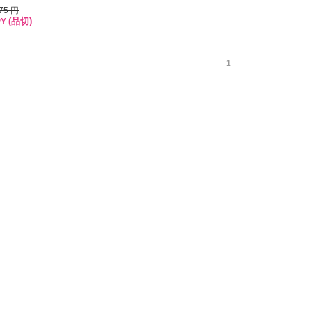
475 円
(品切)
PY
1