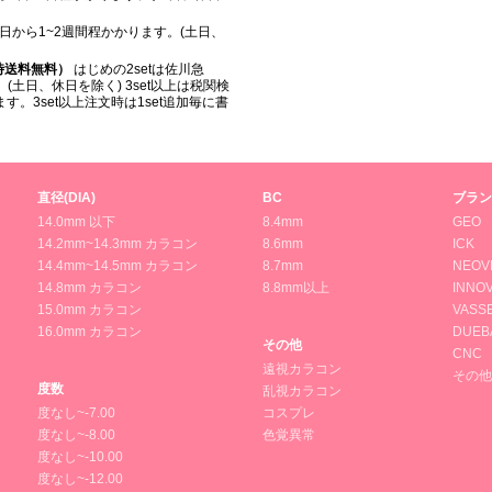
日から1~2週間程かかります。(土日、
入時送料無料）
はじめの2setは佐川急
(土日、休日を除く) 3set以上は税関検
。3set以上注文時は1set追加毎に書
直径(DIA)
BC
ブラン
14.0mm 以下
8.4mm
GEO
14.2mm~14.3mm カラコン
8.6mm
ICK
14.4mm~14.5mm カラコン
8.7mm
NEOV
14.8mm カラコン
8.8mm以上
INNOV
15.0mm カラコン
VASS
16.0mm カラコン
DUEB
その他
CNC
遠視カラコン
その他
度数
乱視カラコン
度なし~-7.00
コスプレ
度なし~-8.00
色覚異常
度なし~-10.00
度なし~-12.00