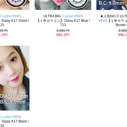
[ Lucky! ¥990]
ULTRA BIG
[ Lucky! ¥990]
★人気NO.1! ULT
sy K17 Violet /
【１年カラコン】 Daisy K17 Blue /
¥990]
【１年カラコン】
715
713
Brown 
980 円
3,980 円
3,98
0 JPY
990 JPY
990 
[ Lucky! ¥990]
sy K17 Black /
716