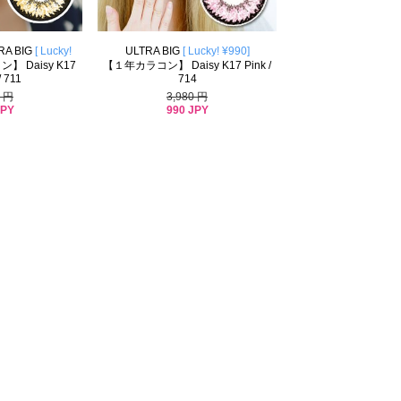
RA BIG
[ Lucky!
ULTRA BIG
[ Lucky! ¥990]
 Daisy K17
【１年カラコン】 Daisy K17 Pink /
/ 711
714
0 円
3,980 円
JPY
990 JPY