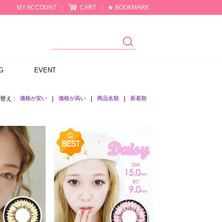
MY ACCOUNT
CART
★ BOOKMARK
|
|
G
EVENT
替え :
価格が安い
|
価格が高い
|
商品名順
|
新着順