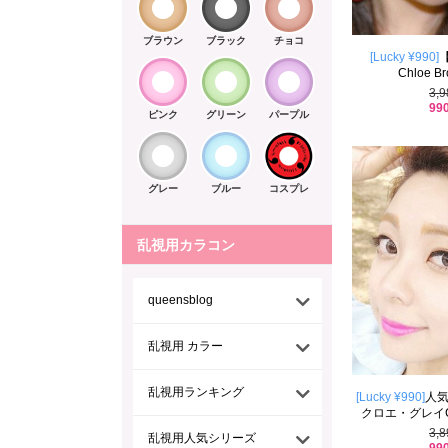
ブラウン
ブラック
チョコ
[Lucky ¥990]
Chloe Br
3,
99
ピンク
グリーン
パープル
グレー
ブルー
コスプレ
乱視用カラコン
queensblog
乱視用 カラー
乱視用ランキング
[Lucky ¥990]
人気
クロエ・グレイChlo
3,
乱視用人気シリーズ