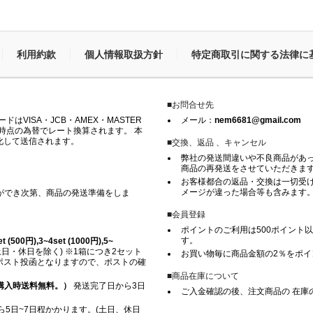
利用約款
個人情報取扱方針
特定商取引に関する法律に
■お問合せ先
VISA・JCB・AMEX・MASTER
メール：
nem6681@gmail.com
時点の為替でレート換算されます。 本
化して送信されます。
■交換、返品 、キャンセル
弊社の発送間違いや不良商品があ
商品の再発送をさせていただきま
お客様都合の返品・交換は一切受け
メージが違った場合等も含みます
ができ次第、商品の発送準備をしま
■会員登録
ポイントのご利用は500ポイント以
す。
500円),3~4set (1000円),5~
日・休日を除く) ※1箱につき2セット
お買い物毎に商品金額の2％をポ
※ ポスト投函となりますので、ポストの確
■商品在庫について
上ご購入時送料無料。）
発送完了日から3日
ご入金確認の後、注文商品の 在庫
5日~7日程かかります。(土日、休日