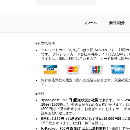
ホーム
会社紹介
■お支払方法
クレジットカードお支払いは１回払いのみです。 対応カードは
です。 クレジットカード会社が海外サイトに支払を行う
サイトは、SSLに対応しているので、カード番号は暗号
銀行振込弊社の指定口座へお振込み頂きます。入金確認
す。
■送料
speed post : 500円 (配送状況が確認できます。 ※ 1~2set (
10set(1500円。）
発送日から3日~5日程かかります。(土
(500円)まで発送出来ます。お急ぎの方におすすめ。 
認をお願い致します。
EMS : 2,350円（お急ぎの方におすすめ/15,000円以
~5日程かかります。(土日、休日を除く)
K-Packet : 700円 (5 SET 以上は送料無料！)
発送してから