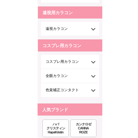
遠視用カラコン
遠視カラコン
コスプレ用カラコン
コスプレ用カラコン
全眼カラコン
色覚補正コンタクト
人気ブランド
ハパ
カンナロゼ
クリスティン
CANNA
HapaKristin
ROZE