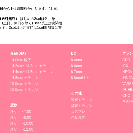
日から1~2週間程かかります。(土日、
入時送料無料）
はじめの2setは佐川急
(土日、休日を除く) 3set以上は税関検
。3set以上注文時は1set追加毎に書
直径(DIA)
BC
ブラン
14.0mm 以下
8.4mm
GEO
14.2mm~14.3mm カラコン
8.6mm
ICK
14.4mm~14.5mm カラコン
8.7mm
NEOV
14.8mm カラコン
8.8mm以上
INNOV
15.0mm カラコン
VASS
16.0mm カラコン
DUEB
その他
CNC
遠視カラコン
その他
度数
乱視カラコン
度なし~-7.00
コスプレ
度なし~-8.00
色覚異常
度なし~-10.00
度なし~-12.00