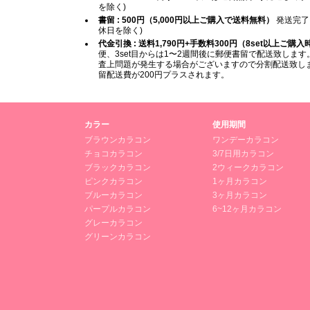
を除く)
書留 : 500円（5,000円以上ご購入で送料無料）
発送完了
休日を除く)
代金引換 : 送料1,790円+手数料300円（8set以上ご購
便、3set目からは1〜2週間後に郵便書留で配送致します。
査上問題が発生する場合がございますので分割配送致します
留配送費が200円プラスされます。
カラー
使用期間
ブラウンカラコン
ワンデーカラコン
チョコカラコン
3/7日用カラコン
ブラックカラコン
2ウィークカラコン
ピンクカラコン
1ヶ月カラコン
ブルーカラコン
3ヶ月カラコン
パープルカラコン
6~12ヶ月カラコン
グレーカラコン
グリーンカラコン