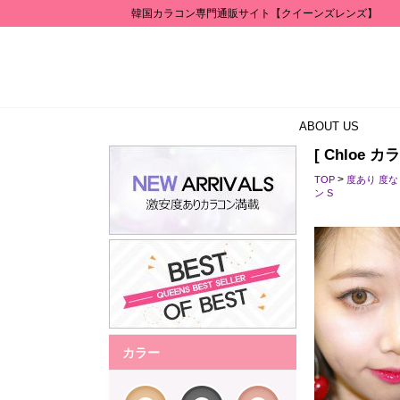
韓国カラコン専門通販サイト【クイーンズレンズ】
ABOUT US
[ Chloe カ
>
TOP
度あり 度
ン S
カラー