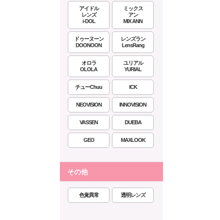
アイドル
ミックス
レンズ
アン
i-DOL
MIX ANN
ドゥーヌーン
レンズラン
DOONOON
LensRang
オロラ
ユリアル
OLOLA
YURIAL
チューChuu
ICK
NEOVISION
INNOVISION
VASSEN
DUEBA
GEO
MAXLOOK
その他
色覚異常
透明レンズ