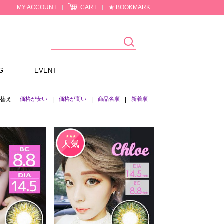
MY ACCOUNT
CART
★ BOOKMARK
|
|
G
EVENT
替え :
価格が安い
|
価格が高い
|
商品名順
|
新着順