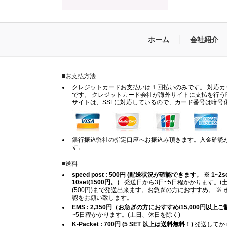
ホーム
会社紹介
■お支払方法
クレジットカードお支払いは１回払いのみです。 対応カードは
です。 クレジットカード会社が海外サイトに支払を行う
サイトは、SSLに対応しているので、カード番号は暗号
銀行振込弊社の指定口座へお振込み頂きます。入金確認
す。
■送料
speed post : 500円 (配送状況が確認できます。 ※ 1~2set (
10set(1500円。）
発送日から3日~5日程かかります。(土
(500円)まで発送出来ます。お急ぎの方におすすめ。 
認をお願い致します。
EMS : 2,350円（お急ぎの方におすすめ/15,000円以
~5日程かかります。(土日、休日を除く)
K-Packet : 700円 (5 SET 以上は送料無料！)
発送してから