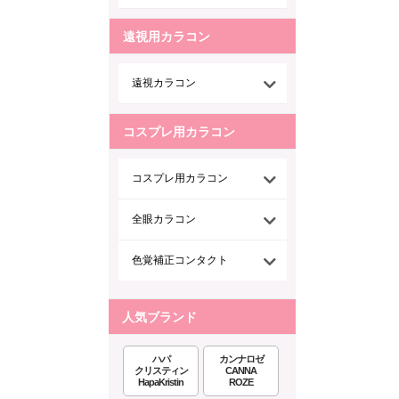
遠視用カラコン
遠視カラコン
コスプレ用カラコン
コスプレ用カラコン
全眼カラコン
色覚補正コンタクト
人気ブランド
ハパ
カンナロゼ
クリスティン
CANNA
HapaKristin
ROZE