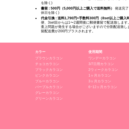
を除く)
書留 : 500円（5,000円以上ご購入で送料無料）
発送完了
休日を除く)
代金引換 : 送料1,790円+手数料300円（8set以上ご購
便、3set目からは1〜2週間後に郵便書留で配送致します。
査上問題が発生する場合がございますので分割配送致します
留配送費が200円プラスされます。
カラー
使用期間
ブラウンカラコン
ワンデーカラコン
チョコカラコン
3/7日用カラコン
ブラックカラコン
2ウィークカラコン
ピンクカラコン
1ヶ月カラコン
ブルーカラコン
3ヶ月カラコン
パープルカラコン
6~12ヶ月カラコン
グレーカラコン
グリーンカラコン