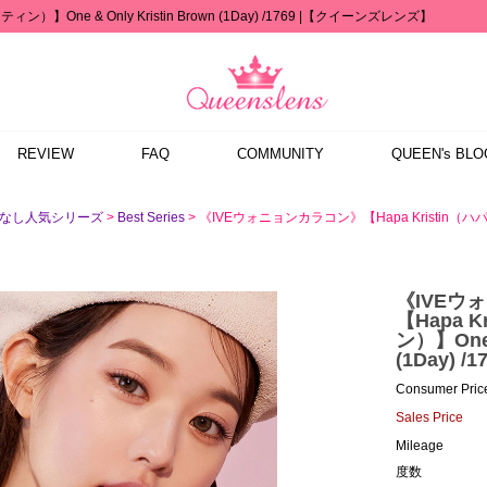
】One & Only Kristin Brown (1Day) /1769 |【クイーンズレンズ】
REVIEW
FAQ
COMMUNITY
QUEEN's BLO
>
> 《IVEウォニョンカラコン》【Hapa Kristin（ハパクリステ
度なし人気シリーズ
Best Series
《IVEウ
【Hapa 
ン）】One &
(1Day) /1
Consumer Pric
Sales Price
Mileage
度数