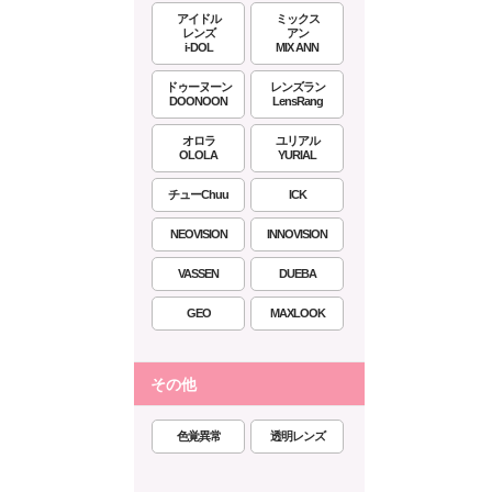
アイドル
ミックス
レンズ
アン
i-DOL
MIX ANN
ドゥーヌーン
レンズラン
DOONOON
LensRang
オロラ
ユリアル
OLOLA
YURIAL
チューChuu
ICK
NEOVISION
INNOVISION
VASSEN
DUEBA
GEO
MAXLOOK
その他
色覚異常
透明レンズ