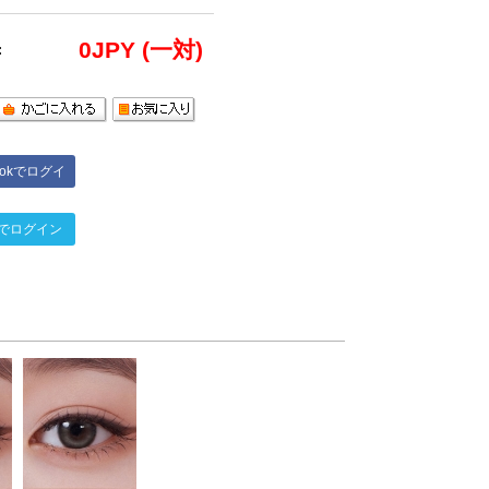
0
JPY (一対)
:
bookでログイ
ン
terでログイン