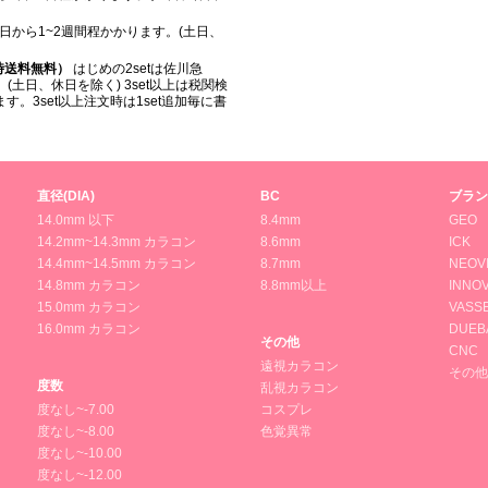
日から1~2週間程かかります。(土日、
入時送料無料）
はじめの2setは佐川急
(土日、休日を除く) 3set以上は税関検
。3set以上注文時は1set追加毎に書
直径(DIA)
BC
ブラン
14.0mm 以下
8.4mm
GEO
14.2mm~14.3mm カラコン
8.6mm
ICK
14.4mm~14.5mm カラコン
8.7mm
NEOV
14.8mm カラコン
8.8mm以上
INNOV
15.0mm カラコン
VASS
16.0mm カラコン
DUEB
その他
CNC
遠視カラコン
その他
度数
乱視カラコン
度なし~-7.00
コスプレ
度なし~-8.00
色覚異常
度なし~-10.00
度なし~-12.00