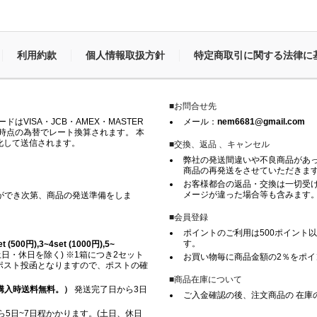
利用約款
個人情報取扱方針
特定商取引に関する法律に
■お問合せ先
VISA・JCB・AMEX・MASTER
メール：
nem6681@gmail.com
時点の為替でレート換算されます。 本
化して送信されます。
■交換、返品 、キャンセル
弊社の発送間違いや不良商品があ
商品の再発送をさせていただきま
お客様都合の返品・交換は一切受け
メージが違った場合等も含みます
ができ次第、商品の発送準備をしま
■会員登録
ポイントのご利用は500ポイント以
す。
500円),3~4set (1000円),5~
日・休日を除く) ※1箱につき2セット
お買い物毎に商品金額の2％をポ
※ ポスト投函となりますので、ポストの確
■商品在庫について
上ご購入時送料無料。）
発送完了日から3日
ご入金確認の後、注文商品の 在庫
5日~7日程かかります。(土日、休日