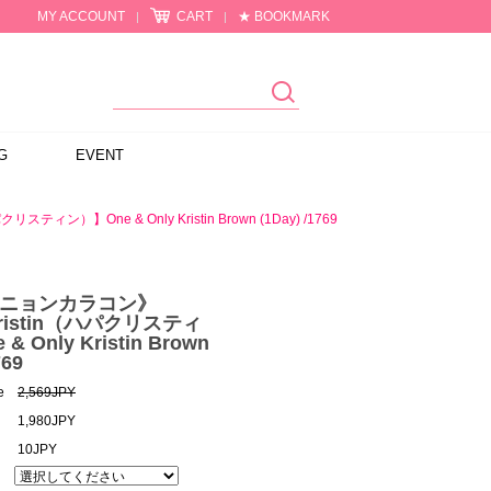
MY ACCOUNT
CART
★ BOOKMARK
|
|
G
EVENT
ィン）】One & Only Kristin Brown (1Day) /1769
ォニョンカラコン》
Kristin（ハパクリスティ
 Only Kristin Brown
769
e
2,569JPY
1,980JPY
10JPY