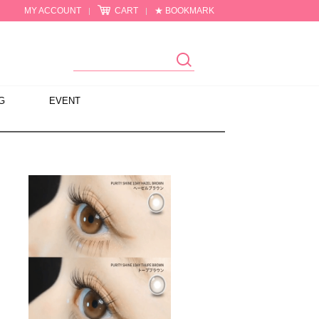
MY ACCOUNT
CART
★ BOOKMARK
|
|
G
EVENT