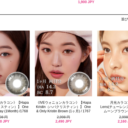
1,900 JPY
並び
カラコン》【Hapa
《IVEウォニョンカラコン》【Hapa
月光カラコン
クリスティン）】 One
Kristin（ハパクリスティン）】 One
Lens(チューレ
ray (1Month) /1768
& Only Kristin Brown (1ヶ月) / 1767
ムーンブラウン(1
998 円
2,998 円
2,99
90 JPY
2,490 JPY
2,160