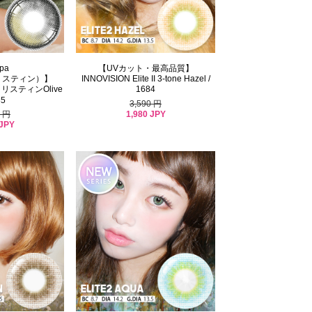
pa
【UVカット・最高品質】
パクリスティン）】
INNOVISION Elite II 3-tone Hazel /
スティンOlive
1684
85
3,590 円
1,980 JPY
9 円
 JPY