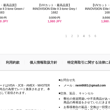
ト・最高品質】
【UVカット
【UVカット・最高品質】
 II 3-tone Green /
INNOVISION Elite I
INNOVISION Elite II 3-tone Grey /
683
168
1682
590 円
3,59
3,590 円
80 JPY
1,980
1,980 JPY
1
2
3
4
5
6
利用約款
個人情報取扱方針
特定商取引に関する法律に
■お問合せ先
VISA・JCB・AMEX・MASTER
メール：
nem6681@gmail.com
時点の為替でレート換算されます。 本
化して送信されます。
■交換、返品 、キャンセル
弊社の発送間違いや不良商品があ
商品の再発送をさせていただきま
お客様都合の返品・交換は一切受け