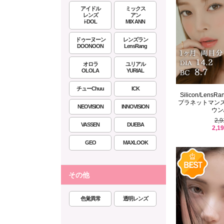
アイドル
ミックス
レンズ
アン
i-DOL
MIX ANN
ドゥーヌーン
レンズラン
DOONOON
LensRang
オロラ
ユリアル
OLOLA
YURIAL
チューChuu
ICK
Silicon/Len
プラネットマン
NEOVISION
INNOVISION
ウン/
2,
VASSEN
DUEBA
2,1
GEO
MAXLOOK
その他
色覚異常
透明レンズ