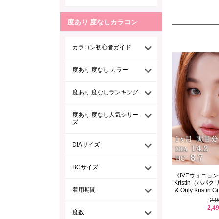
度あり 度なしカラコン
カラコン初心者ガイド
度あり 度なし カラー
度あり 度なしランキング
度あり 度なし人気シリー
ズ
DIAサイズ
BCサイズ
《IVEウォニョン
Kristin（ハパ
着用期間
& Only Kristin G
2,
2,4
度数