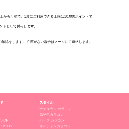
。
上から可能で、1度にご利用できる上限は10,000ポイントで
イントとして付与します。
の確認をします。 在庫がない場合はメールにて連絡します。
ド
スタイル
ナチュラル カラコン
高発色カラコン
ISION
ハーフ カラコン
IOSION
オルチャンカラコン