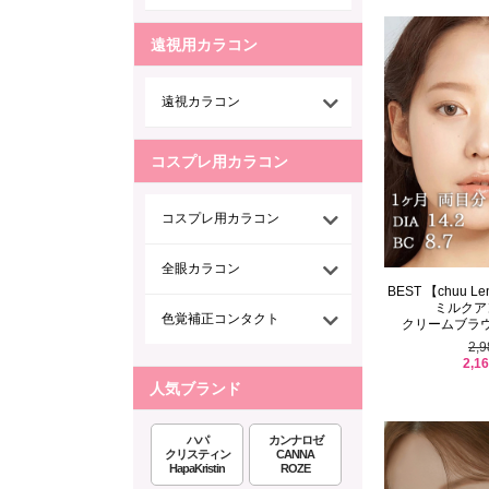
遠視用カラコン
遠視カラコン
コスプレ用カラコン
コスプレ用カラコン
全眼カラコン
BEST 【chuu 
ミルクア
色覚補正コンタクト
クリームブラウン(
2,
2,1
人気ブランド
ハパ
カンナロゼ
クリスティン
CANNA
HapaKristin
ROZE