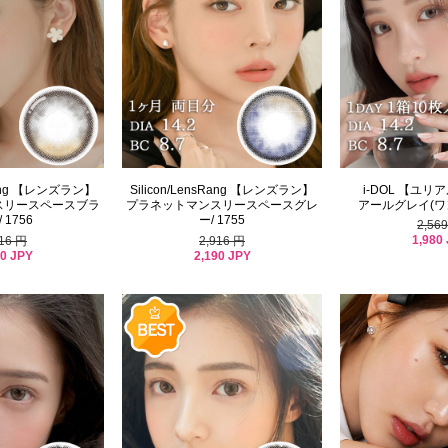
sRang 【レンズラン】
Silicon/LensRang 【レンズラン】
i-DOL 【ユ
スリースペースブラ
プラネットマンスリースペースグレ
アールグレイ(ワンデ
 1756
ー/ 1755
2,56
1,980
916 円
2,916 円
90 JPY
2,190 JPY