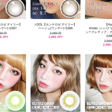
ナロゼ デイリー】
i-DOL【カンナロゼ デイリー】
【Ha
ー) /1687
ベージュ(ワンデー) /1686
Kristin（ハ
シークレティブ・クリ
980 円
2,980 円
/16
80 JPY
1,980 JPY
2,56
2,490