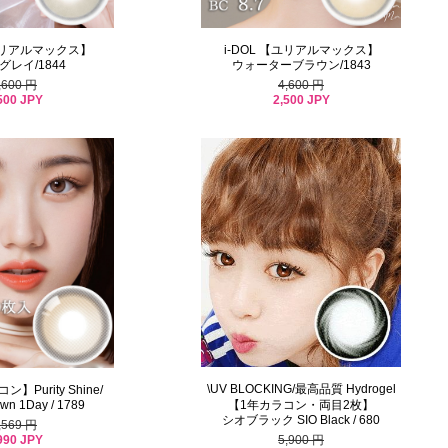
【ユリアルマックス】
i-DOL 【ユリアルマックス】
レイ/1844
ウォーターブラウン/1843
,600 円
4,600 円
500 JPY
2,500 JPY
\UV BLOCKING/最高品質 Hydrogel
Purity Shine/
【1年カラコン・両目2枚】
wn 1Day / 1789
シオブラック SIO Black / 680
,569 円
990 JPY
5,900 円