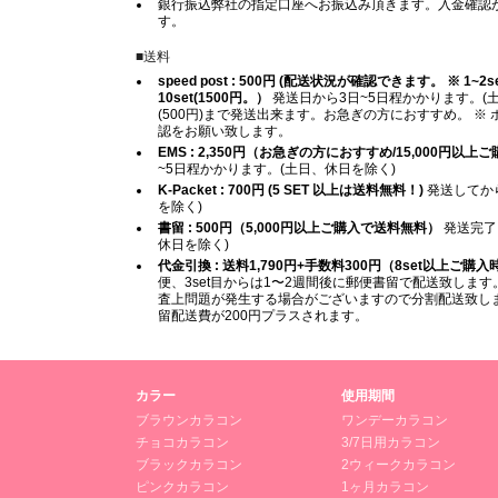
銀行振込弊社の指定口座へお振込み頂きます。入金確認
す。
■送料
speed post : 500円 (配送状況が確認できます。 ※ 1~2set (
10set(1500円。）
発送日から3日~5日程かかります。(土
(500円)まで発送出来ます。お急ぎの方におすすめ。 
認をお願い致します。
EMS : 2,350円（お急ぎの方におすすめ/15,000円以
~5日程かかります。(土日、休日を除く)
K-Packet : 700円 (5 SET 以上は送料無料！)
発送してから
を除く)
書留 : 500円（5,000円以上ご購入で送料無料）
発送完了
休日を除く)
代金引換 : 送料1,790円+手数料300円（8set以上ご購
便、3set目からは1〜2週間後に郵便書留で配送致します。
査上問題が発生する場合がございますので分割配送致します
留配送費が200円プラスされます。
カラー
使用期間
ブラウンカラコン
ワンデーカラコン
チョコカラコン
3/7日用カラコン
ブラックカラコン
2ウィークカラコン
ピンクカラコン
1ヶ月カラコン