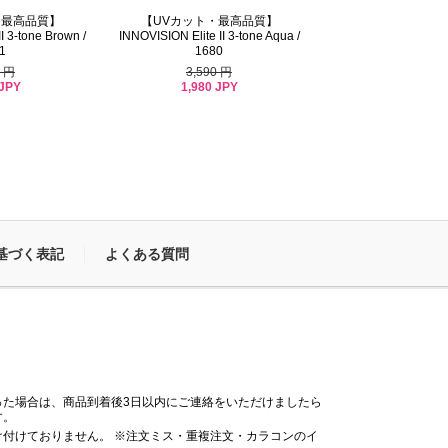
・最高品質】
【UVカット・最高品質】
I 3-tone Brown /
INNOVISION Elite II 3-tone Aqua /
1
1680
0 円
3,590 円
 JPY
1,980 JPY
基づく表記
よくある質問
った場合は、商品到着後3日以内にご連絡をいただけましたら
す。
付けておりません。 ※注文ミス・重複注文・カラコンのイ