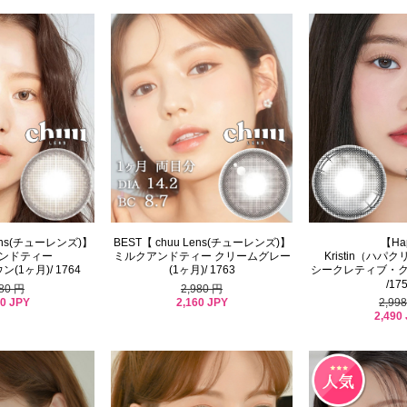
Lens(チューレンズ)】
BEST【 chuu Lens(チューレンズ)】
【Ha
ンドティー
ミルクアンドティー クリームグレー
Kristin（ハ
1ヶ月)/ 1764
(1ヶ月)/ 1763
シークレティブ・クリ
/17
980 円
2,980 円
60 JPY
2,160 JPY
2,99
2,490