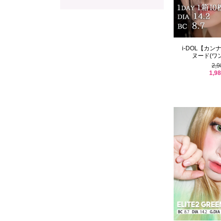
i-DOL【カン
ヌード(ワンデ
2,
1,9