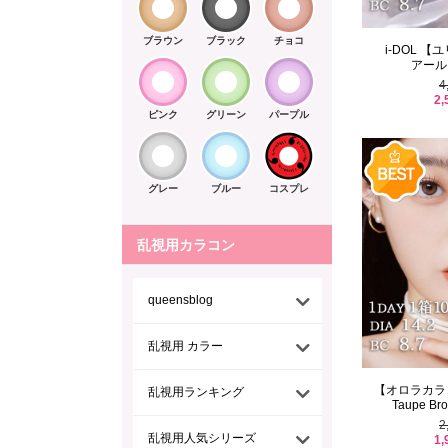
ブラウン
ブラック
チョコ
i-DOL 
アールグ
4
2,
ピンク
グリーン
パープル
グレー
ブルー
コスプレ
乱視用カラコン
queensblog
乱視用 カラー
【オロラカラコン】
乱視用ランキング
Taupe Bro
2
乱視用人気シリーズ
1,