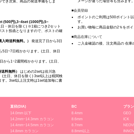
メージが違った場合等も含みます
ができ次第、商品の発送準備をしま
■会員登録
ポイントのご利用は500ポイント以
す。
500円),3~4set (1000円),5~
日・休日を除く) ※1箱につき2セット
お買い物毎に商品金額の2％をポ
※ ポスト投函となりますので、ポストの確
■商品在庫について
上ご購入時送料無料。）
発送完了日から3日
ご入金確認の後、注文商品の 在庫
5日~7日程かかります。(土日、休日
日から1~2週間程かかります。(土日、
入時送料無料）
はじめの2setは佐川急
(土日、休日を除く) 3set以上は税関検
。3set以上注文時は1set追加毎に書
直径(DIA)
BC
ブラン
14.0mm 以下
8.4mm
GEO
14.2mm~14.3mm カラコン
8.6mm
ICK
14.4mm~14.5mm カラコン
8.7mm
NEOV
14.8mm カラコン
8.8mm以上
INNOV