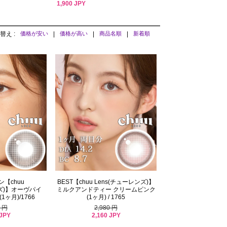
1,900 JPY
替え :
価格が安い
|
価格が高い
|
商品名順
|
新着順
【chuu
BEST【chuu Lens(チューレンズ)】
ンズ)】オーヴパイ
ミルクアンドティー クリームピンク
ヶ月)/1766
(1ヶ月) / 1765
8 円
2,980 円
 JPY
2,160 JPY