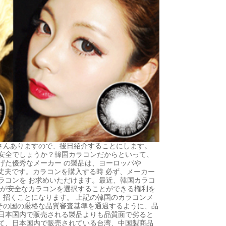
んありますので​​、後日紹介することにします。
安全でしょうか？韓国カラコンだからといって、
げた優秀なメーカー の製品は、ヨーロッパや
大丈夫です。カラコンを購入する時 必ず、メーカー
ラコンを お求めいただけます。最近、韓国カラコ
者が安全なカラコンを選択することができる権利を
招くことになります。 上記の韓国のカラコンメ
その国の厳格な品質審査基準を通過するように、品
日本国内で販売される製品よりも品質面で劣ると
て、日本国内で販売されている台湾、中国製商品