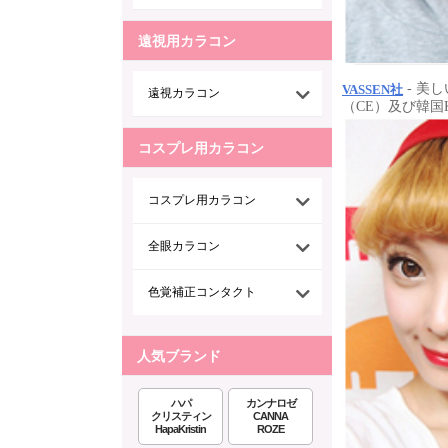
遠視用カラコン
- 美
VASSEN社
遠視カラコン
（CE）及び韓
コスプレ用カラコン
コスプレ用カラコン
全眼カラコン
色覚補正コンタクト
人気ブランド
ハパ
カンナロゼ
クリスティン
CANNA
HapaKristin
ROZE