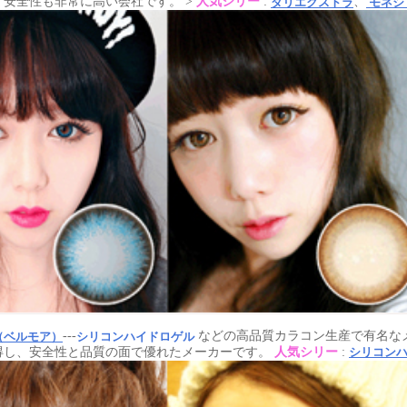
、安全性も非常に高い会社です。 >
人気シリー
:
、
ダリエクストラ
モネシ
---
などの高品質カラコン生産で有名なメ
（ベルモア）
シリコンハイドロゲル
取得し、安全性と品質の面で優れたメーカーです。
人気シリー
:
シリコンハ