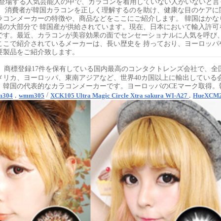
に登場する人気芸能人の中で、カラコンを着用していない人がいないと言
、 消費者が韓国カラコンを正しく理解するのを助け、健康な目のケアに
ラコンメーカーの特徴や、商品などをここにご紹介しま​​す。 韓国はか
場の大部分で 韓国産が供給されています。現在、日本において輸入許可
です。最近、カラコンが美容効果の面でセンセーショナルに人気を呼び、
ここで紹介されているメーカーは、長い歴史を 持っており、ヨーロッパ
要製品をご紹介致します。
、商標登録17件を保有している国内最高のコンタクトレンズ会社で、全国
メリカ、ヨーロッパ、東南アジアなど、世界40カ国以上に輸出している
、韓国の代表的なカラコンメーカーです。ヨーロッパのCEマーク取得。
,
/
,
304
wmm305
XCK105 Ultra Magic Circle
Xtra sakura WI-A27
HueXCM