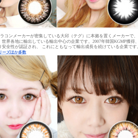
ラコンメーカーが密集している大邱（テグ）に本拠を置くメーカーで、
世界各地に輸出している輸出中心の企業です。2007年韓国KGMP獲得、
り安全性が認証され、 これにともなって輸出成長を続けている企業で
リーズほか多数