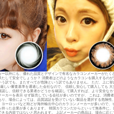
カー以外にも、優れた品質とデザインで有名なカラコンメーカーがたくさ
果たして安全でしょうか？ 消費者はどのようなカラコンを購入するのが
いう訳でも、またすべてが危険という訳でもありません。 ただ、上に挙
、厳しい審査基準を通過した会社なので、 信頼し安心して購入しても 
確認し、信頼できる業者かどうかを確認し て購入すれば、より安全なカ
メーカーを表示 せず販売している会社が多いのですが、 これは、消費
あり、場合によっては、品質認証を受けていない製品を選択する危険性、
、ヨーロッパなど殆どが海外輸出中心のカラコンメーカーが多いので、
を持った企業が多くあります。 韓国カラコンだからといって無条件に、
できる内容ではないと思われます。 上記メーカーの商品は、場合に応じ