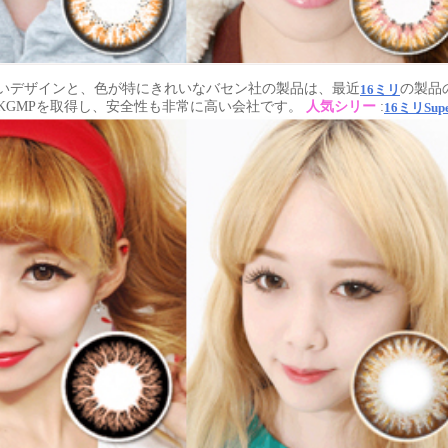
しいデザインと、色が特にきれいなバセン社の製品は、最近
の製品
16ミリ
国KGMPを取得し、安全性も非常に高い会社です。
人気シリー
:
16ミリSup