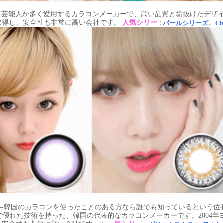
有名芸能人が多く愛用するカラコンメーカーで、高い品質と垢抜けたデザ
を取得し、安全性も非常に高い会社です。
人気シリー
:
、
パールシリーズ
C
---韓国のカラコンを使ったことのある方なら誰でも知っているという
優れた技術を持った、韓国の代表的なカラコンメーカーです。2004年ヨ