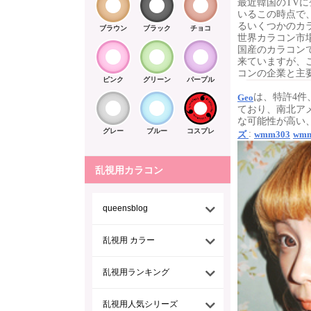
最近韓国のTV
いるこの時点で
るいくつかのカ
ブラウン
ブラック
チョコ
世界カラコン市
国産のカラコン
来ていますが、
コンの企業と主
ピンク
グリーン
パープル
は、特許4件
Geo
ており、南北ア
な可能性が高い
グレー
ブルー
コスプレ
:
ズ
wmm303
wmm
乱視用カラコン
queensblog
乱視用 カラー
乱視用ランキング
乱視用人気シリーズ