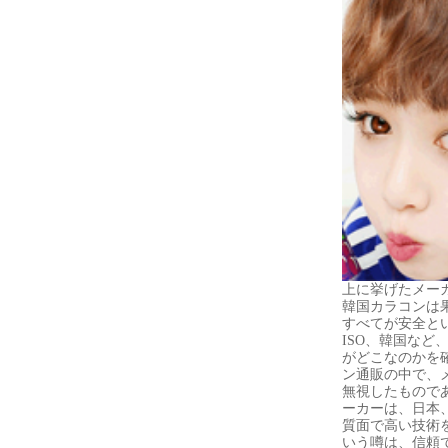
上に挙げたメー
韓国カラコンは
すべてが安全と
ISO、韓国など
がどこなのかを
ン通販の中で、
無視したもので
ーカーは、日本
質面で高い技術
いう噂は、信頼