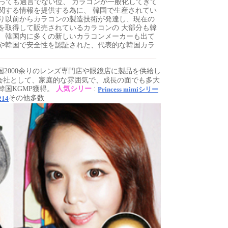
っても過言でない位、 カラコンが一般化してきて
関する情報を提供する為に、 韓国で生産されてい
なり以前からカラコンの製造技術が発達し、現在の
を取得して販売されているカラコンの 大部分も韓
 韓国内に多くの新しいカラコンメーカーも出て
や韓国で安全性を認証された、代表的な韓国カラ
2000余りのレンズ専門店や眼鏡店に製品を供給し
会社として、家庭的な雰囲気で、成長の面でも多大
韓国KGMP獲得。
人気シリー
:
Princess mimiシリー
その他多数
214