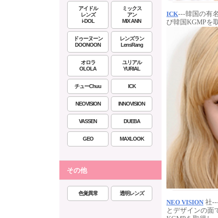
アイドル
ミックス
---韓国の
ICK
レンズ
アン
i-DOL
MIX ANN
び韓国KGMP
ドゥーヌーン
レンズラン
DOONOON
LensRang
オロラ
ユリアル
OLOLA
YURIAL
チューChuu
ICK
NEOVISION
INNOVISION
VASSEN
DUEBA
GEO
MAXLOOK
その他
色覚異常
透明レンズ
社-
NEO VISION
とデザインの面で