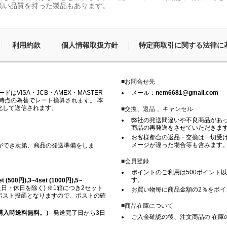
高い品質を持った製品もあります。
利用約款
個人情報取扱方針
特定商取引に関する法律に
■お問合せ先
VISA・JCB・AMEX・MASTER
メール：
nem6681@gmail.com
時点の為替でレート換算されます。 本
化して送信されます。
■交換、返品 、キャンセル
弊社の発送間違いや不良商品があ
商品の再発送をさせていただきま
お客様都合の返品・交換は一切受け
メージが違った場合等も含みます
ができ次第、商品の発送準備をしま
■会員登録
ポイントのご利用は500ポイント以
す。
500円),3~4set (1000円),5~
日・休日を除く) ※1箱につき2セット
お買い物毎に商品金額の2％をポ
※ ポスト投函となりますので、ポストの確
■商品在庫について
上ご購入時送料無料。）
発送完了日から3日
ご入金確認の後、注文商品の 在庫