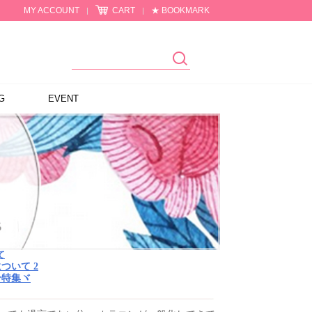
MY ACCOUNT
CART
★ BOOKMARK
|
|
G
EVENT
て
ついて 2
ン特集ヾ