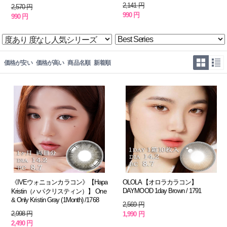
2,141 円
2,570 円
990 円
990 円
価格が安い
価格が高い
商品名順
新着順
《IVEウォニョンカラコン》【Hapa
OLOLA【オロラカラコン】
DAYMOOD 1day Brown / 1791
Kristin（ハパクリスティン）】 One
& Only Kristin Gray (1Month) /1768
2,569 円
2,998 円
1,990 円
2,490 円