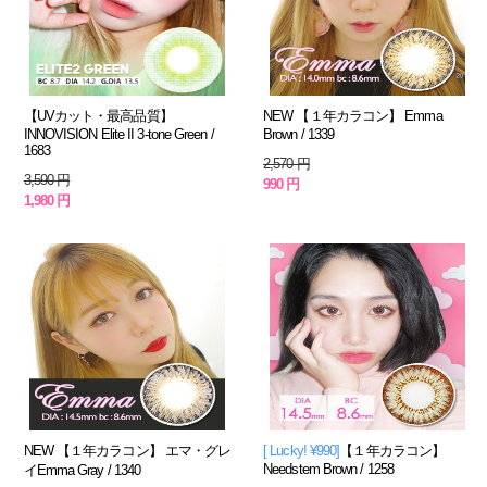
【UVカット・最高品質】
NEW 【１年カラコン】 Emma
INNOVISION Elite II 3-tone Green /
Brown / 1339
1683
2,570 円
3,590 円
990 円
1,980 円
NEW 【１年カラコン】 エマ・グレ
[ Lucky! ¥990]
【１年カラコン】
Needstem Brown / 1258
イEmma Gray / 1340