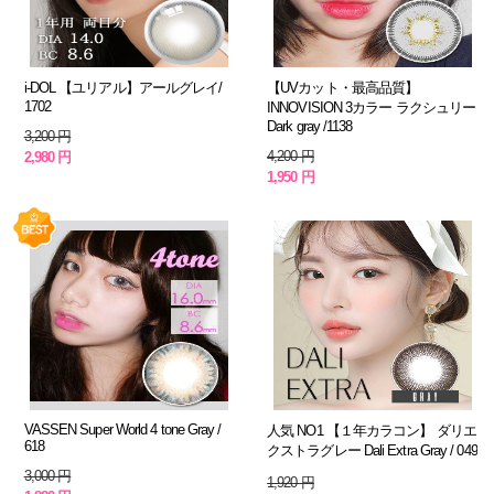
i-DOL 【ユリアル】アールグレイ/
【UVカット・最高品質】
1702
INNOVISION 3カラー ラクシュリー
Dark gray /1138
3,200 円
4,200 円
2,980 円
1,950 円
VASSEN Super World 4 tone Gray /
人気 NO1 【１年カラコン】 ダリエ
618
クストラグレー Dali Extra Gray / 049
3,000 円
1,920 円