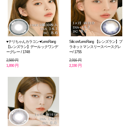
♥テリちゃんカラコン♥LensRang
Silicon/LensRang 【レンズラン】プ
【レンズラン】デールックワンデ
ラネットマンスリースペースグレ
ーグレー / 1748
ー/ 1755
2,569 円
2,916 円
1,890 円
2,190 円