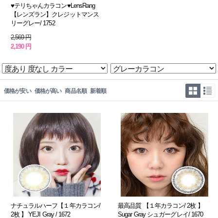
♥テリちゃんカラコン♥LensRang
【レンズラン】クレジットマンス
リーグレー/ 1752
2,569 円
2,190 円
価格が安い
価格が高い
商品名順
新着順
ナチュラルハーフ【１年カラコン/
最高品質 【１年カラコン/ 2枚 】
2枚 】 YEJI Gray / 1672
Sugar Gray シュガーグレイ/ 1670