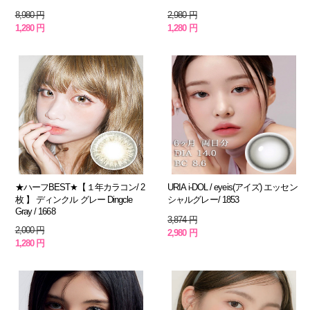
8,980 円
2,980 円
1,280 円
1,280 円
★ハーフBEST★【１年カラコン/ 2
URIA i-DOL / eyeis(アイズ) エッセン
枚 】 ディンクル グレー Dingcle
シャルグレー/ 1853
Gray / 1668
3,874 円
2,000 円
2,980 円
1,280 円