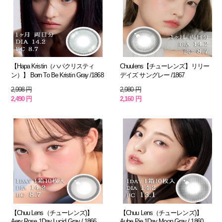
【Hapa Kristin（ハパクリスティ
Chuulens【チューレンズ】リリー
ン）】 Born To Be Kristin Gray /1868
デイズ サングレー /1867
2,998 円
2,980 円
2,490 円
2,160 円
【Chuu Lens（チューレンズ)】
【Chuu Lens（チューレンズ)】
Aery Rose 1Day Lucid Gray / 1866
Aube Pie 1Day Moon Gray / 1860