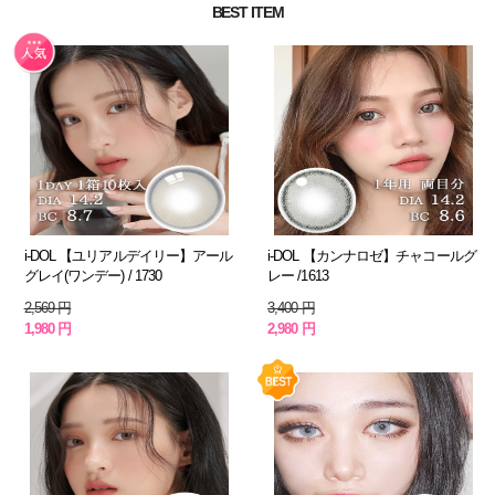
BEST ITEM
i-DOL 【ユリアルデイリー】アール
i-DOL 【カンナロゼ】チャコールグ
グレイ(ワンデー) / 1730
レー /1613
2,569 円
3,400 円
1,980 円
2,980 円