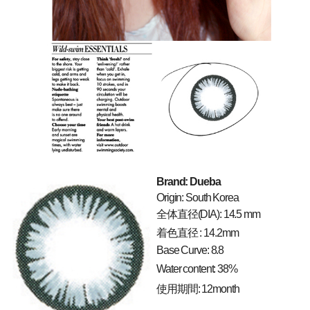
Brand: Dueba
Origin: South Korea
全体直径(DIA): 14.5 mm
着色直径 : 14.2mm
Base Curve: 8.8
Water content: 38%
使用期間: 12month