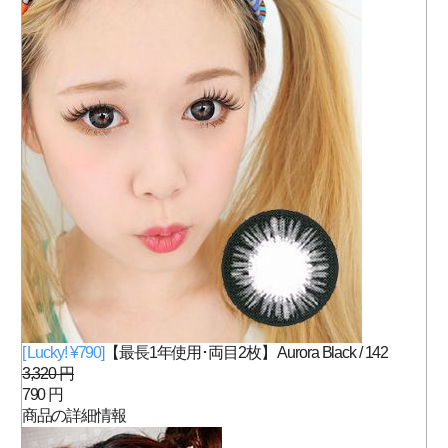
[ Lucky! ¥790]
【最長1年使用･両目2枚】 Aurora Black / 142
3,320 円
790 円
商品の詳細情報