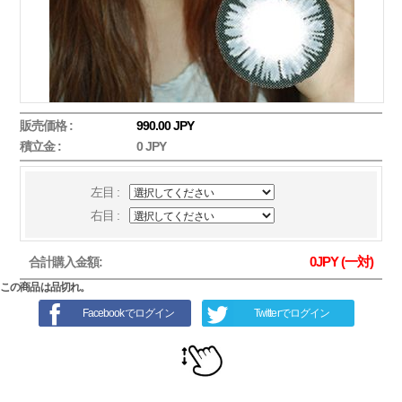
販売価格 :
990.00 JPY
積立金 :
0 JPY
左目 :
右目 :
0
JPY (一対)
合計購入金額:
この商品は品切れ。
Facebookでログイン
Twitterでログイン