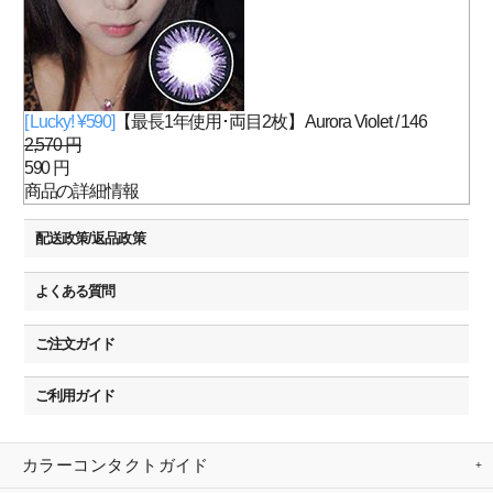
[ Lucky! ¥590]
【最長1年使用･両目2枚】 Aurora Violet / 146
2,570 円
590 円
商品の詳細情報
配送政策/返品政策
よくある質問
ご注文ガイド
ご利用ガイド
カラーコンタクトガイド