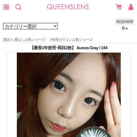
商品詳細情
報
度あり 度なし人気シリーズ
1年用カラコン人気シリーズ
【最長1年使用･両目2枚】 Aurora Gray / 144