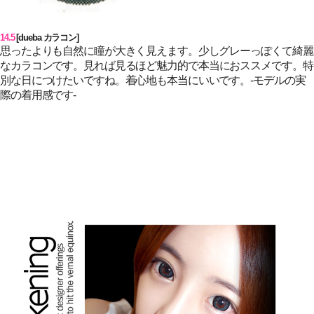
14.5
[dueba カラコン]
思ったよりも自然に瞳が大きく見えます。少しグレ
ー
っぽくて綺麗
なカラコンです。見れば見るほど魅力的で本
当
におススメです。特
別な日につけたいですね。着心地も本
当
にいいです。-モデルの
実
際の着用感です-