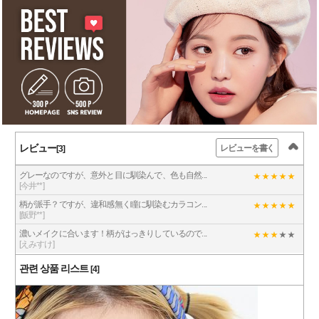
レビュー
レビューを書く
[3]
グレーなのですが、意外と目に馴染んで、色も自然...
[今井**]
柄が派手？ですが、違和感無く瞳に馴染むカラコン...
[飯野**]
濃いメイクに合います！柄がはっきりしているので...
[えみすけ]
관련 상품 리스트
[4]