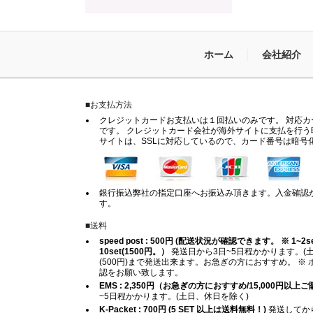
ホーム
会社紹介
■お支払方法
クレジットカードお支払いは１回払いのみです。 対応カードは
です。 クレジットカード会社が海外サイトに支払を行う
サイトは、SSLに対応しているので、カード番号は暗号
銀行振込弊社の指定口座へお振込み頂きます。入金確認
す。
■送料
speed post : 500円 (配送状況が確認できます。 ※ 1~2set (
10set(1500円。）
発送日から3日~5日程かかります。(土
(500円)まで発送出来ます。お急ぎの方におすすめ。 
認をお願い致します。
EMS : 2,350円（お急ぎの方におすすめ/15,000円以
~5日程かかります。(土日、休日を除く)
K-Packet : 700円 (5 SET 以上は送料無料！)
発送してから