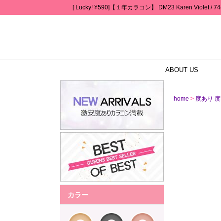
[ Lucky! ¥590]【１年カラコン】 DM23 Karen Violet
ABOUT US
>
home
度あり 
カラー