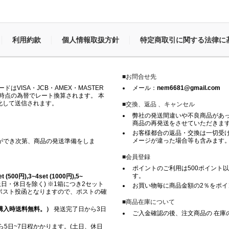
利用約款
個人情報取扱方針
特定商取引に関する法律に
■お問合せ先
VISA・JCB・AMEX・MASTER
メール：
nem6681@gmail.com
時点の為替でレート換算されます。 本
化して送信されます。
■交換、返品 、キャンセル
弊社の発送間違いや不良商品があ
商品の再発送をさせていただきま
お客様都合の返品・交換は一切受け
メージが違った場合等も含みます
ができ次第、商品の発送準備をしま
■会員登録
ポイントのご利用は500ポイント以
す。
500円),3~4set (1000円),5~
日・休日を除く) ※1箱につき2セット
お買い物毎に商品金額の2％をポ
※ ポスト投函となりますので、ポストの確
■商品在庫について
上ご購入時送料無料。）
発送完了日から3日
ご入金確認の後、注文商品の 在庫
5日~7日程かかります。(土日、休日