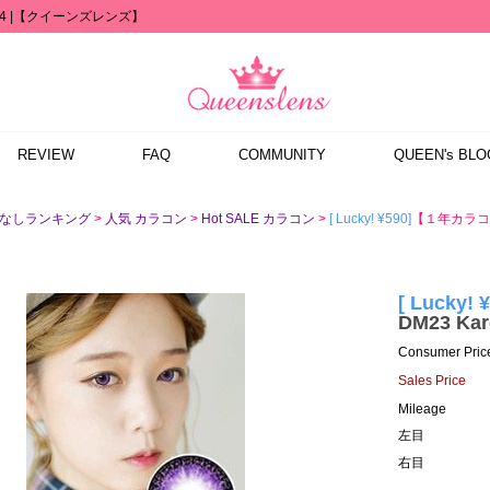
 / 744 |【クイーンズレンズ】
REVIEW
FAQ
COMMUNITY
QUEEN's BLO
>
>
>
[ Lucky! ¥590]
【１年カラコン】 
度なしランキング
人気 カラコン
Hot SALE カラコン
[ Lucky! 
DM23 Kare
Consumer Pric
Sales Price
Mileage
左目
右目