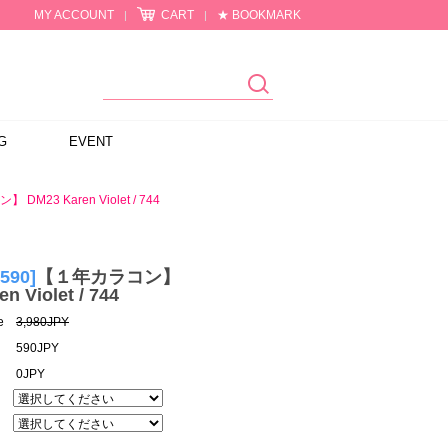
MY ACCOUNT
CART
★ BOOKMARK
|
|
G
EVENT
DM23 Karen Violet / 744
¥590]
【１年カラコン】
n Violet / 744
e
3,980JPY
590JPY
0JPY