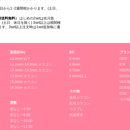
日から1~2週間程かかります。(土日、
入時送料無料）
はじめの2setは佐川急
(土日、休日を除く) 3set以上は税関検
。3set以上注文時は1set追加毎に書
直径(DIA)
BC
ブラン
14.0mm 以下
8.4mm
GEO
14.2mm~14.3mm カラコン
8.6mm
ICK
14.4mm~14.5mm カラコン
8.7mm
NEOV
14.8mm カラコン
8.8mm以上
INNOV
15.0mm カラコン
VASS
16.0mm カラコン
DUEB
その他
CNC
遠視カラコン
その他
度数
乱視カラコン
度なし~-7.00
コスプレ
度なし~-8.00
色覚異常
度なし~-10.00
度なし~-12.00