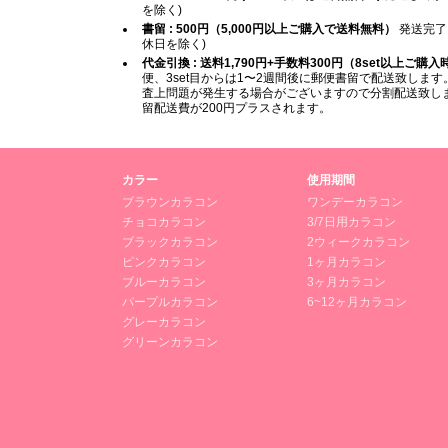
を除く)
書留 : 500円（5,000円以上ご購入で送料無料）
発送完了
休日を除く)
代金引換 : 送料1,790円+手数料300円（8set以上ご購
便、3set目からは1〜2週間後に郵便書留で配送致します。
査上問題が発生する場合がございますので分割配送致します
留配送費が200円プラスされます。
カラー
使用期間
ブラウンカラコン
ワンデーカラコン
チョコカラコン
3/7日用カラコン
ブラックカラコン
2ウィークカラコン
ピンクカラコン
1ヶ月カラコン
ブルーカラコン
3ヶ月カラコン
パープルカラコン
6~12ヶ月カラコン
グレーカラコン
グリーンカラコン