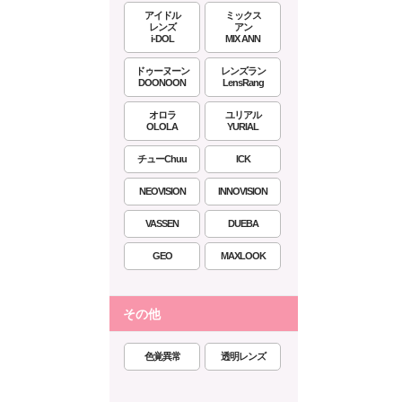
アイドル
ミックス
レンズ
アン
i-DOL
MIX ANN
ドゥーヌーン
レンズラン
DOONOON
LensRang
オロラ
ユリアル
OLOLA
YURIAL
チューChuu
ICK
NEOVISION
INNOVISION
VASSEN
DUEBA
GEO
MAXLOOK
その他
色覚異常
透明レンズ