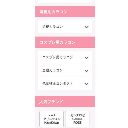
遠視用カラコン
遠視カラコン
コスプレ用カラコン
コスプレ用カラコン
全眼カラコン
色覚補正コンタクト
人気ブランド
ハパ
カンナロゼ
クリスティン
CANNA
HapaKristin
ROZE