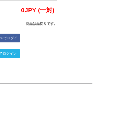
0
JPY (一対)
:
商品は品切りです。
bookでログイ
ン
terでログイン