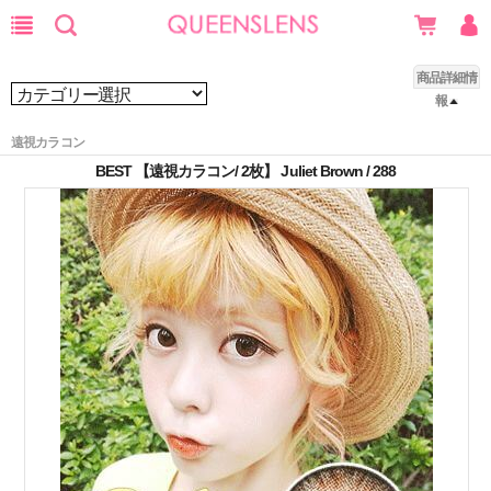
商品詳細情
報
遠視カラコン
BEST 【遠視カラコン/ 2枚】 Juliet Brown / 288