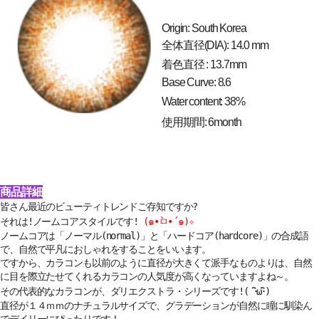
Origin: South Korea
全体直径(DIA): 14.0 mm
着色直径 : 13.7mm
Base Curve: 8.6
Water content: 38%
使用期間: 6month
商品詳細
皆さん最近のビューティトレンドご存知ですか?
それは!ノームコアスタイルです!
(๑•̀ㅁ•́๑)✧
ノームコアは「ノーマル(normal)」と「ハードコア(hardcore)」の合成語
で、自然で平凡におしゃれをすることをいいます。
ですから、カラコンも以前のように直径が大きくて派手なものよりは、自然
に目を際立たせてくれるカラコンの人気度が高くなっていますよね～。
その代表的なカラコンが、ダリエクストラ・シリーズです!( ･ิω･ิ)
直径が１４ｍｍのナチュラルサイズで、グラデーションが自然に瞳に馴染ん