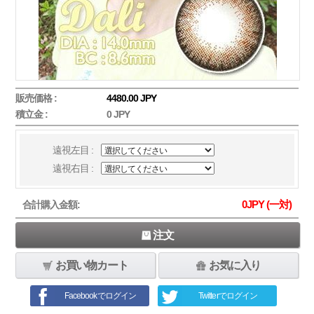
販売価格 :
4480.00 JPY
積立金 :
0 JPY
遠視左目 :
遠視右目 :
0
JPY (一対)
合計購入金額:
注文
お買い物カート
お気に入り
Facebookでログイン
Twitterでログイン