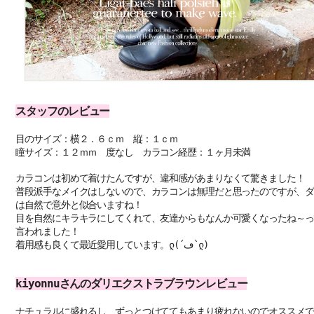
スタッフのレビュー
目のサイズ：横２．６ｃｍ 縦：１ｃｍ
瞳サイズ：１２ｍｍ 度なし カラコン経歴：１ヶ月未満
カラコンは初めて着けたんですが、違和感があまりなくて驚きました！
普段派手なメイクはしないので、カラコンは無理だと思ったのですが、ダ
は自然で意外と似合いますね！
目を自然にキラキラにしてくれて、友達からもなんか可愛くなったね～っ
言われました！
着用感も良くて最近愛用しています。ლ(´ڡ`ლ)
kiyonnuさんのダリエクストラブラウンレビュー
ナチュラルに盛れるし、ずっとつけててもあまり疲れないのでオススメで