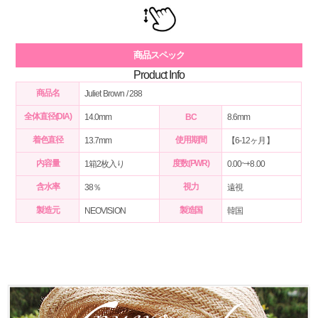
商品スペック
Product Info
商品名
Juliet Brown / 288
全体直径(DIA)
14.0mm
BC
8.6mm
着色直径
使用期間
13.7mm
【6-12ヶ月】
内容量
度数(PWR)
1箱2枚入り
0.00~+8.00
含水率
視力
38％
遠視
製造元
製造国
NEOVISION
韓国